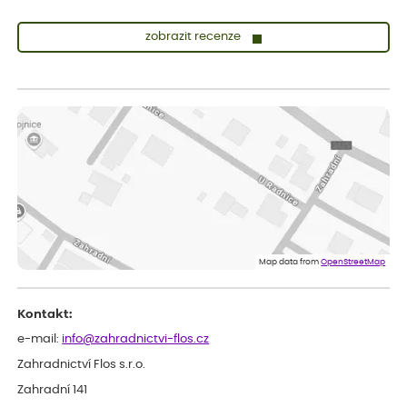
zobrazit recenze
Lenka
ověřený nákup
před 1 dnem
Měla jsem pouze 1objednavku a zatím jsem spokojená se
sazenicemi
Miroslava
ověřený nákup
před 1 dnem
Rostliny byly v pořádku, dobře zabalené, celková spokojenost.
Dominika
ověřený nákup
před 1 dnem
Doporučuji :). Spokojenost, stromky v pěkném stavu. Jediné, co
Map data from
OpenStreetMap
my chybělo, bylo komunikování nedostupného zboží před
odesláním objednávky, objednali bychom obratem náhradu.
Děkujeme
Kontakt:
e-mail:
info@zahradnictvi-flos.cz
Zahradnictví Flos s.r.o.
Zahradní 141