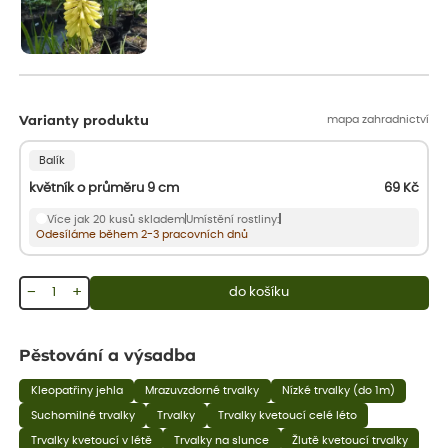
mapa zahradnictví
Varianty produktu
Balík
květník o průměru 9 cm
69
Kč
Více jak 20 kusů skladem
Umístění rostliny:
Odesíláme během 2-3 pracovních dnů
−
+
do košíku
Pěstování a výsadba
Kleopatřiny jehla
Mrazuvzdorné trvalky
Nízké trvalky (do 1m)
Suchomilné trvalky
Trvalky
Trvalky kvetoucí celé léto
Trvalky kvetoucí v létě
Trvalky na slunce
Žlutě kvetoucí trvalky