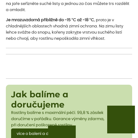
na jaře seřízněte suché listy a jednou za čas můžete trs rozdělit
a omladit.
Je mrazuvzdorná přibližně do -15 °C až -18 °C
, proto je v
chladnějších oblastech vhodná zimní ochrana. Na zimu listy
lehce svážte do snopu, kořeny zakryjte vrstvou suchého listí
nebo chvojí, aby rostlinu nepoškodila zimní vlhkost.
Jak balíme a
doručujeme
Rostliny balíme s maximální péčí. 99,8 % zásilek
doručíme v pořádku. Garance výměny zdarma,
při doručení poškozené rostliny.
více o balení a dopravě