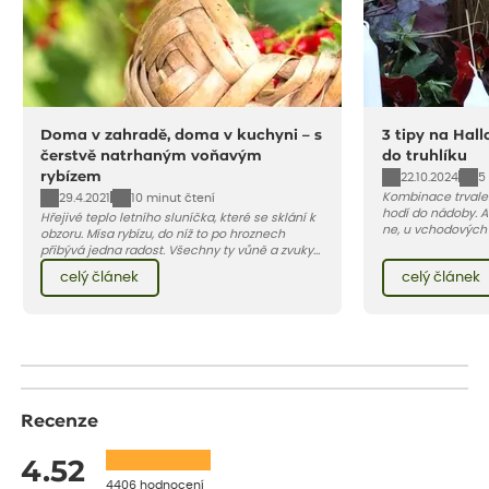
Doma v zahradě, doma v kuchyni – s
3 tipy na Hal
čerstvě natrhaným voňavým
do truhlíku
rybízem
22.10.2024
5
Kombinace trvalek
29.4.2021
10 minut čtení
hodí do nádoby. A
Hřejivé teplo letního sluníčka, které se sklání k
ne, u vchodových
obzoru. Mísa rybízu, do níž to po hroznech
rostliny zkombinov
přibývá jedna radost. Všechny ty vůně a zvuky
inspiraci.
červencové zahrady. Sklizeň rybízu do kuchyně
celý článek
celý článek
vnese neuvěřitelný klid a radost. A taky trochu
bezstarostnosti dětství při mlsání babiččina
drobenkového koláče s rybízem.
Recenze
4.52
4406 hodnocení