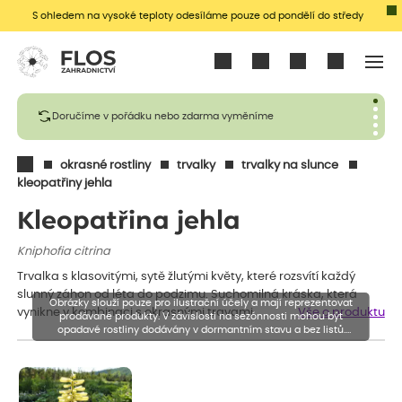
S ohledem na vysoké teploty odesíláme pouze od pondělí do středy
Přihlásit se
Doručíme v pořádku nebo zdarma vyměníme
okrasné rostliny
trvalky
trvalky na slunce
kleopatřiny jehla
Kleopatřina jehla
Kniphofia citrina
Trvalka s klasovitými, sytě žlutými květy, které rozsvítí každý
slunný záhon od léta do podzimu. Suchomilná kráska, která
Obrázky slouží pouze pro ilustrační účely a mají reprezentovat
vynikne v kombinaci s okrasnými travami.
Vše o produktu
prodávané produkty. V závislosti na sezónnosti mohou být
opadavé rostliny dodávány v dormantním stavu a bez listů.
Rostliny mohou být také sestřiženy níže, než je uvedená výška,
aby se podpořil nový růst.