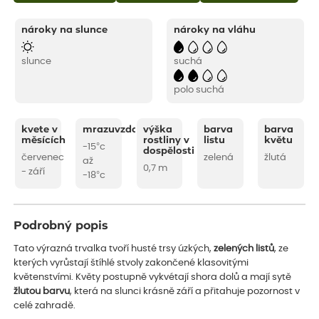
nároky na slunce
nároky na vláhu
slunce
suchá
polo suchá
kvete v
mrazuvzdornost
výška
barva
barva
měsících
rostliny v
listu
květu
-15°c
dospělosti
červenec
zelená
žlutá
až
0,7 m
- září
-18°c
Podrobný popis
Tato výrazná trvalka tvoří husté trsy úzkých,
zelených listů
, ze
kterých vyrůstají štíhlé stvoly zakončené klasovitými
květenstvími. Květy postupně vykvétají shora dolů a mají sytě
žlutou barvu
, která na slunci krásně září a přitahuje pozornost v
celé zahradě.