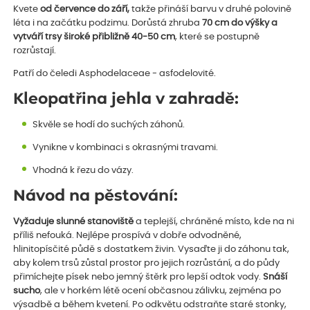
Kvete
od července do září,
takže přináší barvu v druhé polovině
léta i na začátku podzimu. Dorůstá zhruba
70 cm do výšky a
vytváří trsy široké přibližně 40-50 cm
, které se postupně
rozrůstají.
Patří do čeledi Asphodelaceae - asfodelovité.
Kleopatřina jehla v zahradě:
Skvěle se hodí do suchých záhonů.
Vynikne v kombinaci s okrasnými travami.
Vhodná k řezu do vázy.
Návod na pěstování:
Vyžaduje slunné stanoviště
a teplejší, chráněné místo, kde na ni
příliš nefouká. Nejlépe prospívá v dobře odvodněné,
hlinitopísčité půdě s dostatkem živin. Vysaďte ji do záhonu tak,
aby kolem trsů zůstal prostor pro jejich rozrůstání, a do půdy
přimíchejte písek nebo jemný štěrk pro lepší odtok vody.
Snáší
sucho
, ale v horkém létě ocení občasnou zálivku, zejména po
výsadbě a během kvetení. Po odkvětu odstraňte staré stonky,