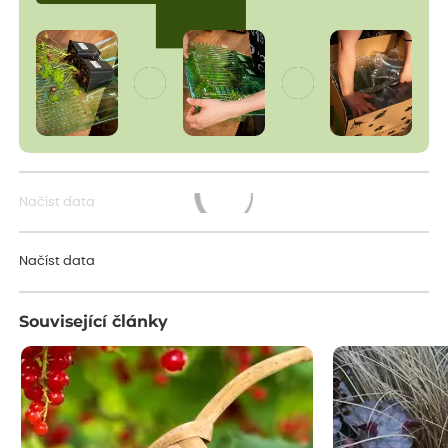
Načíst data
Načítám...
Načíst data
Související články