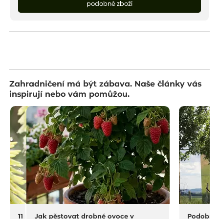
podobné zboží
Zahradničení má být zábava. Naše články vás
inspirují nebo vám pomůžou.
11 na rostliny do sucha a horka
Jak pěstovat drobné ovoce v
Podobný 