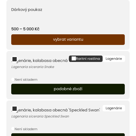
Dárkový poukaz
500 – 5 000
Kč
vybrat variantu
Raritní rostlina
Lagenárie
Lagenárie, kalabasa obecná 'Snake'
Lagenaria siceraria Snake
Není skladem
podobné zboží
Lagenárie
Lagenárie, kalabasa obecná 'Speckled Swan'
Lagenaria siceraria Speckled Swan
Není skladem