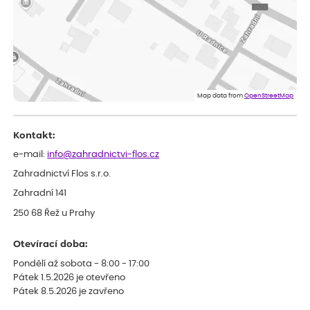
Eva
ověřený nákup
dnes
Velmi spokojená dekuji
Jana
ověřený nákup
dnes
Flos je nejlepší &#129321;
Map data from
OpenStreetMap
Kontakt:
e-mail:
info@zahradnictvi-flos.cz
Zahradnictví Flos s.r.o.
Zahradní 141
250 68 Řež u Prahy
Otevírací doba:
Pondělí až sobota - 8:00 - 17:00
Pátek 1.5.2026 je otevřeno
Pátek 8.5.2026 je zavřeno