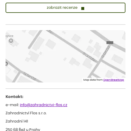
zobrazit recenze
Sandra
ověřený nákup
před 1 dnem
vše v naprostém pořádku
Eva
ověřený nákup
před 1 dnem
Velmi spokojená dekuji
Jana
ověřený nákup
před 1 dnem
Flos je nejlepší &#129321;
Map data from
OpenStreetMap
Kontakt:
e-mail:
info@zahradnictvi-flos.cz
Zahradnictví Flos s.r.o.
Zahradní 141
250 68 Řež u Prahy