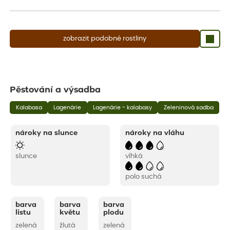
aby se podpořil nový růst.
zobrazit podobné rostliny
Pěstování a výsadba
Kalabasa
Lagenárie
Lagenárie - kalabasy
Zeleninová sadba
nároky na slunce
nároky na vláhu
slunce
vlhká
polo suchá
barva
barva
barva
listu
květu
plodu
zelená
žlutá
zelená