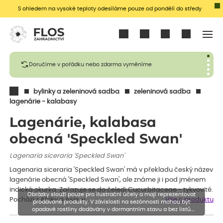
S ohledem na vysoké teploty odesíláme pouze od pondělí do středy
Přihlásit se
Doručíme v pořádku nebo zdarma vyměníme
bylinky a zeleninová sadba
zeleninová sadba
lagenárie - kalabasy
Lagenárie, kalabasa
obecná 'Speckled Swan'
Lagenaria siceraria 'Speckled Swan'
Lagenaria siceraria 'Speckled Swan' má v překladu český název
lagenárie obecná 'Speckled Swan', ale známe ji i pod jménem
indická okurka. Zařazuje se do čeledi Cucurbitaceae - tykvovité.
Obrázky slouží pouze pro ilustrační účely a mají reprezentovat
Pochází z Afriky a Asie, v…
Vše o produktu
prodávané produkty. V závislosti na sezónnosti mohou být
opadavé rostliny dodávány v dormantním stavu a bez listů.
Rostliny mohou být také sestřiženy níže, než je uvedená výška,