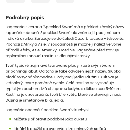
Podrobný popis
Lagenaria siceraria 'Speckled Swan' má v překladu český název
lagenárie obecná 'Speckled Swan', ale známe ji i pod jménem
indická okurka. Zařazuje se do čeledi Cucurbitaceae - tykvovité.
Pochází z Afriky a Asie, v současnosti je možné ji nalézt ve volné
přírodě Afriky, Asie, Ameriky i Oceánie. Lagenárie představuje
teplomilnou pnoucí rostlinu s dlouhými stonky.
Tvoří typické, zajímavě tvarované plody, které svým tvarem
připomínají labuť. Od toho je také odvozen jejich název. Slupka
plodů vysycháním tvrdne. Plody mají jedlou dužinu. Kultivar je
jednoletý, roste poměrně rychle. Celá rostlina se vyznačuje
typickým pachem. Má chlupatou lodyhu s délkou cca 5-10 cm.
Rostlina je cizosprašná, tvoří bílé květy, které se otevírají v noci.
Dužina je smetanově bílá, jedlá.
Lagenárie obecná 'Speckled Swan' v kuchyni
Můžete ji připravit podobně jako cuketu.
Ideální k použití do ovocných i zeleninových salátů.