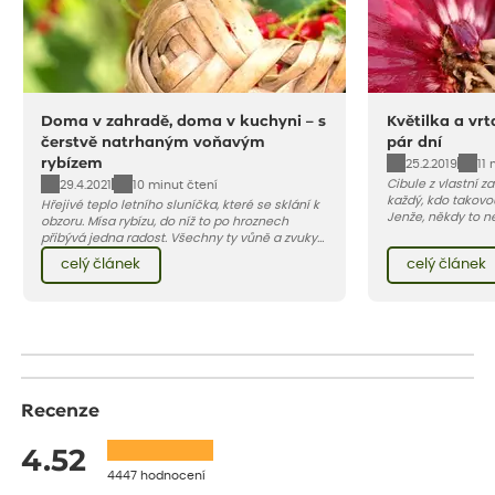
Doma v zahradě, doma v kuchyni – s
Květilka a vrt
čerstvě natrhaným voňavým
pár dní
rybízem
25.2.2019
11 
Cibule z vlastní za
29.4.2021
10 minut čtení
každý, kdo takovo
Hřejivé teplo letního sluníčka, které se sklání k
Jenže, někdy to n
obzoru. Mísa rybízu, do níž to po hroznech
snadné, v poslední
přibývá jedna radost. Všechny ty vůně a zvuky
napadají larvy d
červencové zahrady. Sklizeň rybízu do kuchyně
celý článek
celý článek
květilky cibulové 
vnese neuvěřitelný klid a radost. A taky trochu
bezstarostnosti dětství při mlsání babiččina
drobenkového koláče s rybízem.
Recenze
4.52
4447 hodnocení