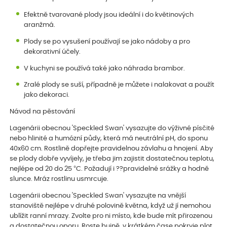
Efektně tvarované plody jsou ideální i do květinových
aranžmá.
Plody se po vysušení používají se jako nádoby a pro
dekorativní účely.
V kuchyni se používá také jako náhrada brambor.
Zralé plody se suší, případně je můžete i nalakovat a použít
jako dekoraci.
Návod na pěstování
Lagenárii obecnou 'Speckled Swan' vysazujte do výživné písčité
nebo hlinité a humózní půdy, která má neutrální pH, do sponu
40x60 cm. Rostlině dopřejte pravidelnou závlahu a hnojení. Aby
se plody dobře vyvíjely, je třeba jim zajistit dostatečnou teplotu,
nejlépe od 20 do 25 °C. Požadují i ??pravidelné srážky a hodně
slunce. Mráz rostlinu usmrcuje.
Lagenárii obecnou 'Speckled Swan' vysazujte na vnější
stanoviště nejlépe v druhé polovině května, když už jí nemohou
ublížit ranní mrazy. Zvolte pro ni místo, kde bude mít přirozenou
a dostatečnou oporu. Roste bujně, v krátkém čase pokryje plot,