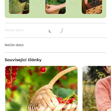
Načíst data
Načítám...
Načíst data
Související články