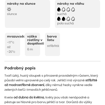
nároky na slunce
nároky na vláhu
slunce
suchá
polo suchá
mrazuvzdornost
výška
barva
rostliny v
listu
-17°c
dospělosti
stříbřitá
až
6 m
-20°c
Podrobný popis
Tvoří úzký, hustý sloupek s přirozeně pravidelným růstem, který
působí velmi upraveně po celý rok. Jehličí má výrazně
stříbřité
až modrostříbrné zbarvení
, díky němuž hezky vynikne vedle
zelených keřů i tmavších jehličnanů.
Kvete
od dubna do května
, květy jsou však nenápadné a
pěstuje se hlavně pro barvu jehličí a tvar. Dorůstá do výšky