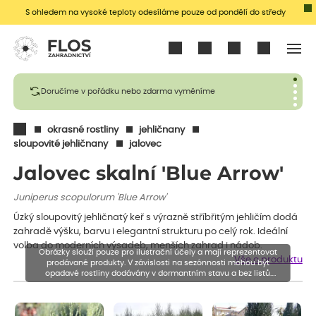
S ohledem na vysoké teploty odesíláme pouze od pondělí do středy
Přihlásit se
Doručíme v pořádku nebo zdarma vyměníme
okrasné rostliny
jehličnany
sloupovité jehličnany
jalovec
Jalovec skalní 'Blue Arrow'
Juniperus scopulorum 'Blue Arrow'
Úzký sloupovitý jehličnatý keř s výrazně stříbřitým jehličím dodá
zahradě výšku, barvu i elegantní strukturu po celý rok. Ideální
volba do moderních výsadeb, menších zahrad i nádob.
Obrázky slouží pouze pro ilustrační účely a mají reprezentovat
Vše o produktu
prodávané produkty. V závislosti na sezónnosti mohou být
opadavé rostliny dodávány v dormantním stavu a bez listů.
Rostliny mohou být také sestřiženy níže, než je uvedená výška,
aby se podpořil nový růst.