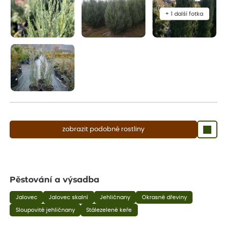
+ 1 další fotka
zobrazit podobné rostliny
Pěstování a výsadba
Jalovec
Jalovec skalní
Jehličnany
Okrasné dřeviny
Sloupovité jehličnany
Stálezelené keře