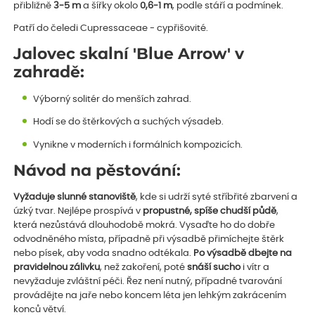
přibližně
3-5 m
a šířky okolo
0,6-1 m
, podle stáří a podmínek.
Patří do čeledi Cupressaceae - cypřišovité.
Jalovec skalní 'Blue Arrow' v
zahradě:
Výborný solitér do menších zahrad.
Hodí se do štěrkových a suchých výsadeb.
Vynikne v moderních i formálních kompozicích.
Návod na pěstování:
Vyžaduje slunné stanoviště
, kde si udrží syté stříbřité zbarvení a
úzký tvar. Nejlépe prospívá v
propustné, spíše chudší půdě
,
která nezůstává dlouhodobě mokrá. Vysaďte ho do dobře
odvodněného místa, případně při výsadbě přimíchejte štěrk
nebo písek, aby voda snadno odtékala.
Po výsadbě dbejte na
pravidelnou zálivku
, než zakoření, poté
snáší sucho
i vítr a
nevyžaduje zvláštní péči. Řez není nutný, případné tvarování
provádějte na jaře nebo koncem léta jen lehkým zakrácením
konců větví.