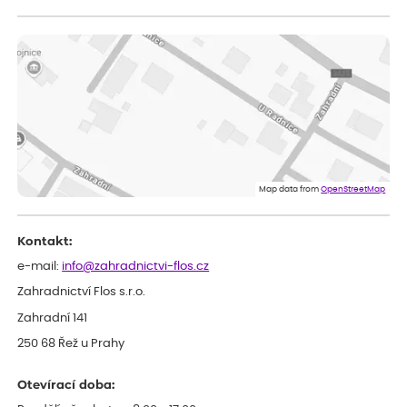
Zuzana
ověřený nákup
dnes
Vše přišlo velice rychle krásně zabalené. Rostlinky po přesazení
velice dobře prospívají
Jarda
ověřený nákup
dnes
Dobrý den, byli jsme spokojeni
Lenka
ověřený nákup
dnes
Eshop, objednání bylo v pořádku, žádný problém. Jen jsem byla
Map data from
OpenStreetMap
smutná z dodávky jedné kytky, která nebyla v nejlepší kondici a i
po zasazení vypadá spíše, že odejde, než že se chytne. Byla to
celkově slabá rostlina oproti ostatním.
Kontakt:
e-mail:
info@zahradnictvi-flos.cz
Zahradnictví Flos s.r.o.
Zahradní 141
250 68 Řež u Prahy
Otevírací doba: