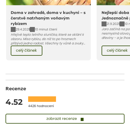
Doma v zahradě, doma v kuchyni – s
Nejlepší doba
čerstvě natrhaným voňavým
Jednoznačně
rybízem
21.9.2021
10 
Jaro začíná na po
29.4.2021
10 minut čtení
nesmyslná slova p
Hřejivé teplo letního sluníčka, které se sklání k
dřeviny - a je lho
obzoru. Mísa rybízu, do níž to po hroznech
ovocné, platí to 
přibývá jedna radost. Všechny ty vůně a zvuky
urychlí růst v nás
červencové zahrady. Sklizeň rybízu do kuchyně
celý článek
celý článek
i sklizeň, vyplatí
vnese neuvěřitelný klid a radost. A taky trochu
bezstarostnosti dětství při mlsání babiččina
drobenkového koláče s rybízem.
Recenze
4.52
4426 hodnocení
zobrazit recenze