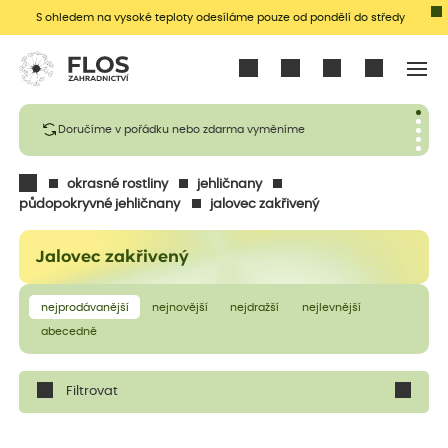
S ohledem na vysoké teploty odesíláme pouze od pondělí do středy
Přihlásit se
Doručíme v pořádku nebo zdarma vyměníme
okrasné rostliny
jehličnany
půdopokryvné jehličnany
jalovec zakřivený
Jalovec zakřivený
nejprodávanější
nejnovější
nejdražší
nejlevnější
abecedně
Filtrovat