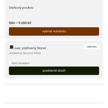
Dárkový poukaz
500 – 5 000
Kč
vybrat variantu
Jalovec
Jalovec zakřivený 'Nana'
Juniperus recurva Nana
Není skladem
podobné zboží