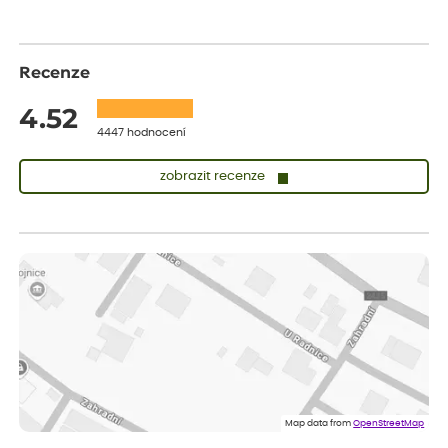
Recenze
4.52
4447 hodnocení
zobrazit recenze
Sandra
ověřený nákup
dnes
vše v naprostém pořádku
Eva
ověřený nákup
dnes
Velmi spokojená dekuji
Jana
ověřený nákup
dnes
Flos je nejlepší &#129321;
Map data from
OpenStreetMap