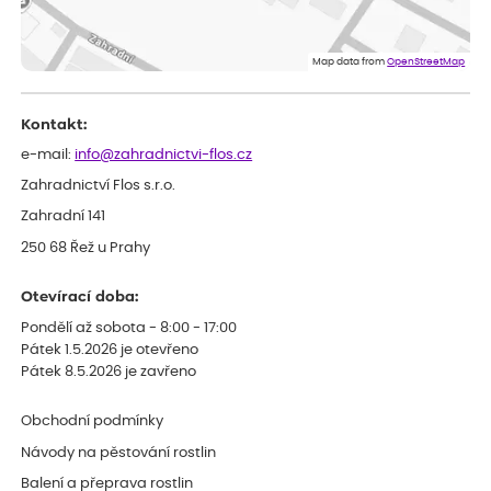
ověřený nákup
před 1 dnem
Doporučuji :). Spokojenost, stromky v pěkném stavu. Jediné, co
Map data from
OpenStreetMap
my chybělo, bylo komunikování nedostupného zboží před
odesláním objednávky, objednali bychom obratem náhradu.
Děkujeme
Kontakt:
e-mail:
info@zahradnictvi-flos.cz
Zahradnictví Flos s.r.o.
Zahradní 141
250 68 Řež u Prahy
Otevírací doba:
Pondělí až sobota - 8:00 - 17:00
Pátek 1.5.2026 je otevřeno
Pátek 8.5.2026 je zavřeno
Obchodní podmínky
Návody na pěstování rostlin
Balení a přeprava rostlin