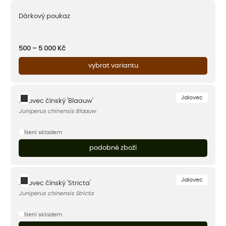
Dárkový poukaz
500 – 5 000
Kč
vybrat variantu
Jalovec
Jalovec čínský 'Blaauw'
Juniperus chinensis Blaauw
Není skladem
podobné zboží
Jalovec
Jalovec čínský 'Stricta'
Juniperus chinensis Stricta
Není skladem