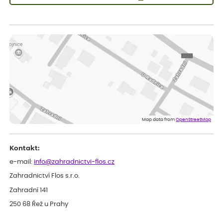
Vladimíra
ověřený nákup
dnes
Vše v pořádku, jsem spokojena.
Iveta
ověřený nákup
dnes
Rostlina mi přišla v dobrém stavu, jsem spokojená.
Zuzana
ověřený nákup
dnes
Spokojenost s dodáním kvalitních rostlin
Map data from
OpenStreetMap
Kontakt:
e-mail:
info@zahradnictvi-flos.cz
Zahradnictví Flos s.r.o.
Zahradní 141
250 68 Řež u Prahy