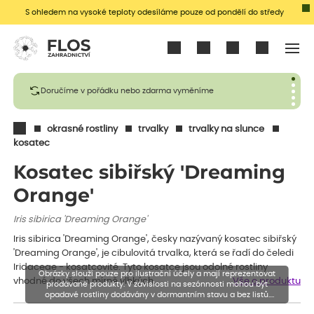
S ohledem na vysoké teploty odesíláme pouze od pondělí do středy
Přihlásit se
Doručíme v pořádku nebo zdarma vyměníme
okrasné rostliny
trvalky
trvalky na slunce
kosatec
Kosatec sibiřský 'Dreaming
Orange'
Iris sibirica 'Dreaming Orange'
Iris sibirica 'Dreaming Orange', česky nazývaný kosatec sibiřský
'Dreaming Orange', je cibulovitá trvalka, která se řadí do čeledi
Iridaceae - kosatcovité. Tyto kosatce jsou odolné rostliny
Obrázky slouží pouze pro ilustrační účely a mají reprezentovat
vhodné do všech mírně vlhkých…
Vše o produktu
prodávané produkty. V závislosti na sezónnosti mohou být
opadavé rostliny dodávány v dormantním stavu a bez listů.
Rostliny mohou být také sestřiženy níže, než je uvedená výška,