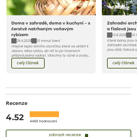
Doma v zahradě, doma v kuchyni – s
Zahradní archi
čerstvě natrhaným voňavým
a fialová jsou
rybízem
10.6.2021
10 
Které barvy jsou 
29.4.2021
10 minut čtení
Zahradní architekt
Hřejivé teplo letního sluníčka, které se sklání k
jsou bílá, fialová
obzoru. Mísa rybízu, do níž to po hroznech
se, jak můžete za
přibývá jedna radost. Všechny ty vůně a zvuky
záhon, terasu či b
červencové zahrady. Sklizeň rybízu do kuchyně
celý článek
celý článek
obléknout i vy.
vnese neuvěřitelný klid a radost. A taky trochu
bezstarostnosti dětství při mlsání babiččina
drobenkového koláče s rybízem.
Recenze
4.52
4466 hodnocení
zobrazit recenze