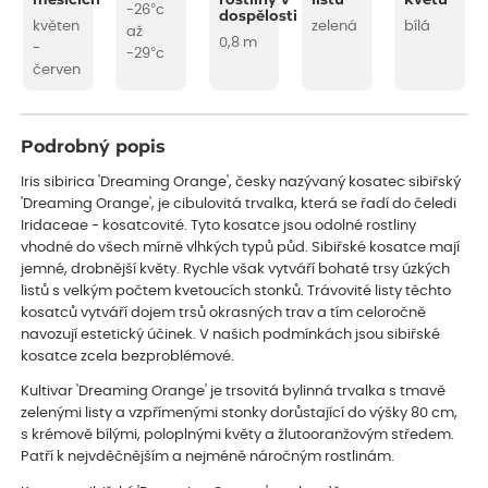
měsících
rostliny v
listu
květu
-26°c
dospělosti
květen
zelená
bílá
až
0,8 m
-
-29°c
červen
Podrobný popis
Iris sibirica 'Dreaming Orange', česky nazývaný kosatec sibiřský
'Dreaming Orange', je cibulovitá trvalka, která se řadí do čeledi
Iridaceae - kosatcovité. Tyto kosatce jsou odolné rostliny
vhodné do všech mírně vlhkých typů půd. Sibiřské kosatce mají
jemné, drobnější květy. Rychle však vytváří bohaté trsy úzkých
listů s velkým počtem kvetoucích stonků. Trávovité listy těchto
kosatců vytváří dojem trsů okrasných trav a tím celoročně
navozují estetický účinek. V našich podmínkách jsou sibiřské
kosatce zcela bezproblémové.
Kultivar 'Dreaming Orange' je trsovitá bylinná trvalka s tmavě
zelenými listy a vzpřímenými stonky dorůstající do výšky 80 cm,
s krémově bílými, poloplnými květy a žlutooranžovým středem.
Patří k nejvděčnějším a nejméně náročným rostlinám.