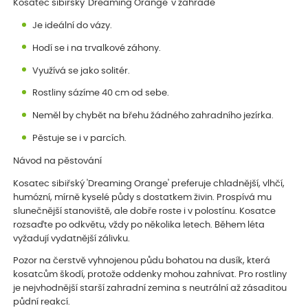
Kosatec sibiřský 'Dreaming Orange' v zahradě
Je ideální do vázy.
Hodí se i na trvalkové záhony.
Využívá se jako solitér.
Rostliny sázíme 40 cm od sebe.
Neměl by chybět na břehu žádného zahradního jezírka.
Pěstuje se i v parcích.
Návod na pěstování
Kosatec sibiřský 'Dreaming Orange' preferuje chladnější, vlhčí,
humózní, mírně kyselé půdy s dostatkem živin. Prospívá mu
slunečnější stanoviště, ale dobře roste i v polostínu. Kosatce
rozsaďte po odkvětu, vždy po několika letech. Během léta
vyžadují vydatnější zálivku.
Pozor na čerstvě vyhnojenou půdu bohatou na dusík, která
kosatcům škodí, protože oddenky mohou zahnívat. Pro rostliny
je nejvhodnější starší zahradní zemina s neutrální až zásaditou
půdní reakcí.