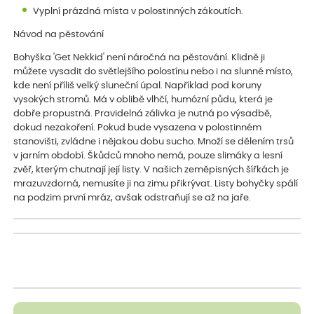
Vyplní prázdná místa v polostinných zákoutích.
Návod na pěstování
Bohyška 'Get Nekkid' není náročná na pěstování. Klidně ji
můžete vysadit do světlejšího polostínu nebo i na slunné místo,
kde není příliš velký sluneční úpal. Například pod koruny
vysokých stromů. Má v oblibě vlhčí, humózní půdu, která je
dobře propustná. Pravidelná zálivka je nutná po výsadbě,
dokud nezakoření. Pokud bude vysazena v polostinném
stanovišti, zvládne i nějakou dobu sucho. Množí se dělením trsů
v jarním období. Škůdců mnoho nemá, pouze slimáky a lesní
zvěř, kterým chutnají její listy. V našich zeměpisných šířkách je
mrazuvzdorná, nemusíte ji na zimu přikrývat. Listy bohyčky spálí
na podzim první mráz, avšak odstraňují se až na jaře.