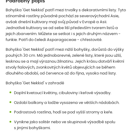
Podrobný popis
Bohyška 'Get Nekkid' patří mezi trvalky s dekorativními listy. Tyto
stínomilné rostliny původně pochází ze severovýchodní Asie,
avšak dnešní kultivary mají svůj původ v Evropě a Asii.
Jednotlivé kultivary se od sebe liší především tvarem listů a
jejich zbarvením. Můžete se setkat i s jejich druhým názvem -
funkie. Patří do čeledi Asparagaceae - chřestovité.
Bohyška 'Get Nekkid' patří mezi nižší bohyšky, dorůstá do výšky
pouhých 30 cm. Má jednobarevné, zelené listy, které jsou užší,
lesknou se a mají výraznou žilnatinu. Jejich krásu dotváří květní
stvoly fialových, zvonkovitých květů objevujících se během
dlouhého období, od července až do října, vysoko nad listy.
Bohyška 'Get Nekkid' v zahradě
Doplní kvetoucí květiny, cibuloviny i keřové výsadby.
Ozdobí balkony a lodžie vysazena ve větších nádobách.
Podrostová rostlina, hodí se pod vyšší stromy a keře.
Vynikne jako solitér nebo ve skupinové výsadbě spolu
s jinými bohyškami.