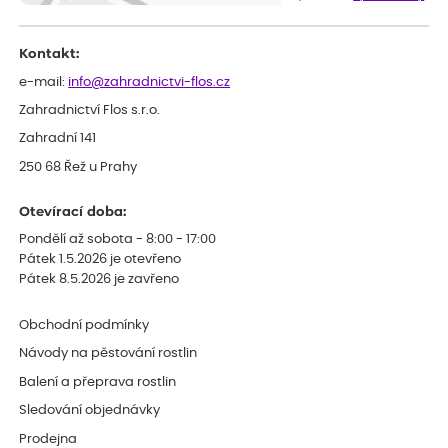
my chybělo, bylo komunikování nedostupného zboží před
odesláním objednávky, objednali bychom obratem náhradu.
Děkujeme
Kontakt:
e-mail:
info@zahradnictvi-flos.cz
Zahradnictví Flos s.r.o.
Zahradní 141
250 68 Řež u Prahy
Otevírací doba:
Pondělí až sobota - 8:00 - 17:00
Pátek 1.5.2026 je otevřeno
Pátek 8.5.2026 je zavřeno
Obchodní podmínky
Návody na pěstování rostlin
Balení a přeprava rostlin
Sledování objednávky
Prodejna