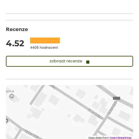
Recenze
4.52
4406 hodnocení
zobrazit recenze
Lenka
ověřený nákup
dnes
Měla jsem pouze 1objednavku a zatím jsem spokojená se
sazenicemi
Miroslava
ověřený nákup
dnes
Rostliny byly v pořádku, dobře zabalené, celková spokojenost.
Dominika
ověřený nákup
před 1 dnem
Doporučuji :). Spokojenost, stromky v pěkném stavu. Jediné, co
Map data from
OpenStreetMap