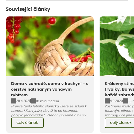
Související články
Doma v zahradě, doma v kuchyni – s
Královny stín
čerstvě natrhaným voňavým
trvalky. Bohyš
rybízem
každé zahrad
29.4.2021
4.9.2020
10 minut čtení
10 
Hřejivé teplo letního sluníčka, které se sklání k
Zastíněná místa p
obzoru. Mísa rybízu, do níž to po hroznech
toulavým stínem, o
přibývá jedna radost. Všechny ty vůně a zvuky
zahrady, kde jiné r
červencové zahrady. Sklizeň rybízu do kuchyně
vše jsou lokality
celý článek
celý článek
vnese neuvěřitelný klid a radost. A taky trochu
doporučíme dvě z 
bezstarostnosti dětství při mlsání babiččina
okrasných listem.
drobenkového koláče s rybízem.
odvděčí atraktivn