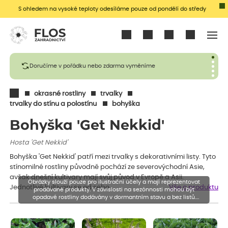
S ohledem na vysoké teploty odesíláme pouze od pondělí do středy
Přihlásit se
Doručíme v pořádku nebo zdarma vyměníme
okrasné rostliny
trvalky
trvalky do stínu a polostínu
bohyška
Bohyška 'Get Nekkid'
Hosta 'Get Nekkid'
Bohyška 'Get Nekkid' patří mezi trvalky s dekorativními listy. Tyto
stínomilné rostliny původně pochází ze severovýchodní Asie,
avšak dnešní kultivary mají svůj původ v Evropě a Asii.
Obrázky slouží pouze pro ilustrační účely a mají reprezentovat
Jednotlivé kultivary se od sebe…
Vše o produktu
prodávané produkty. V závislosti na sezónnosti mohou být
opadavé rostliny dodávány v dormantním stavu a bez listů.
Rostliny mohou být také sestřiženy níže, než je uvedená výška,
aby se podpořil nový růst.