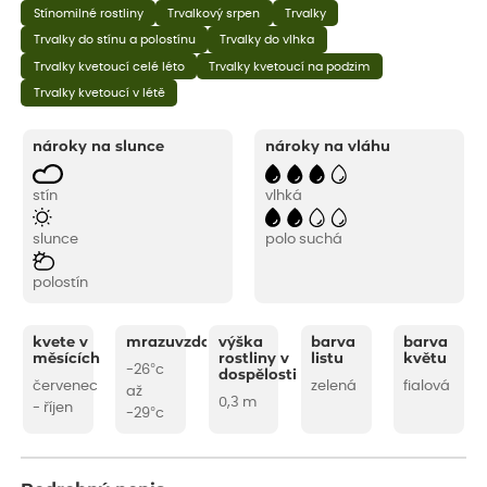
Stínomilné rostliny
Trvalkový srpen
Trvalky
Trvalky do stínu a polostínu
Trvalky do vlhka
Trvalky kvetoucí celé léto
Trvalky kvetoucí na podzim
Trvalky kvetoucí v létě
nároky na slunce
nároky na vláhu
stín
vlhká
slunce
polo suchá
polostín
kvete v
mrazuvzdornost
výška
barva
barva
měsících
rostliny v
listu
květu
-26°c
dospělosti
červenec
zelená
fialová
až
0,3 m
- říjen
-29°c