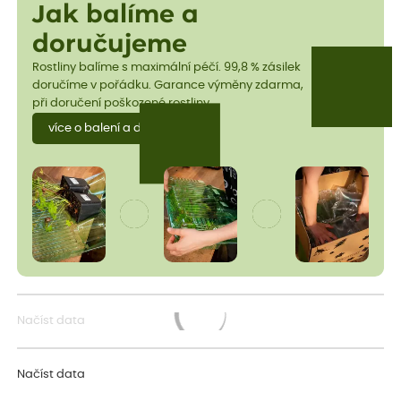
Jak balíme a
doručujeme
Rostliny balíme s maximální péčí. 99,8 % zásilek
doručíme v pořádku. Garance výměny zdarma,
při doručení poškozené rostliny.
více o balení a dopravě
Načíst data
Načítám...
Načíst data