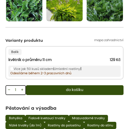
mapa zahradnictví
Varianty produktu
Balík
květník o průměru 11 cm
129
Kč
Více jak 50 kusů skladem
Umístění rostliny:
Odesíláme během 2-3 pracovních dnů
−
+
do košíku
Pěstování a výsadba
Bohyška
Fialově kvetoucí trvalky
Mrazuvzdorné trvalky
Nízké trvalky (do 1m)
Rostliny do polostínu
Rostliny do stínu