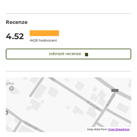
Recenze
4.52
4426 hodnocení
zobrazit recenze
Zuzana
ověřený nákup
dnes
Vše přišlo velice rychle krásně zabalené. Rostlinky po přesazení
velice dobře prospívají
Jarda
ověřený nákup
před 1 dnem
Dobrý den, byli jsme spokojeni
Lenka
ověřený nákup
před 1 dnem
Eshop, objednání bylo v pořádku, žádný problém. Jen jsem byla
Map data from
OpenStreetMap
smutná z dodávky jedné kytky, která nebyla v nejlepší kondici a i
po zasazení vypadá spíše, že odejde, než že se chytne. Byla to