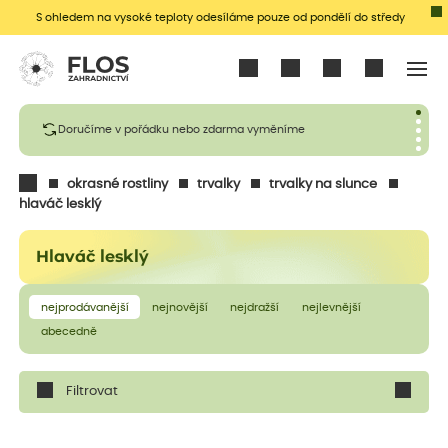
S ohledem na vysoké teploty odesíláme pouze od pondělí do středy
Přihlásit se
Doručíme v pořádku nebo zdarma vyměníme
okrasné rostliny
trvalky
trvalky na slunce
hlaváč lesklý
Hlaváč lesklý
nejprodávanější
nejnovější
nejdražší
nejlevnější
abecedně
Filtrovat