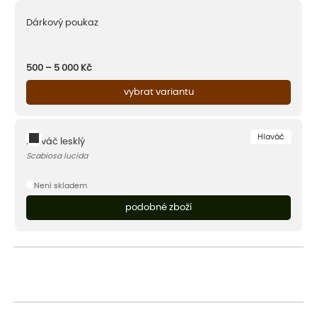
Dárkový poukaz
500 – 5 000
Kč
vybrat variantu
Hlaváč
Hlaváč lesklý
Scabiosa lucida
Není skladem
podobné zboží