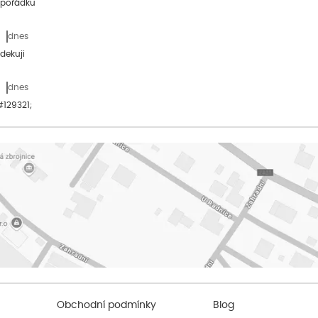
 pořádku
dnes
dekuji
dnes
&#129321;
Obchodní podmínky
Blog