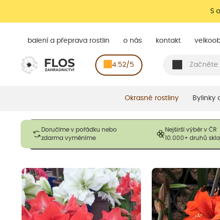
S 
balení a přeprava rostlin
o nás
kontakt
velkoo
4.52/5
Okrasné rostliny
Bylinky
Obrázky slouží pouze pro ilustrační účely a mají reprezentovat
Doručíme v pořádku nebo
Nejširší výběr v ČR
opadavé rostliny dodávány v dormantním stavu a bez listů. R
zdarma vyměníme
10.000+ druhů sk
výška, aby se podpo