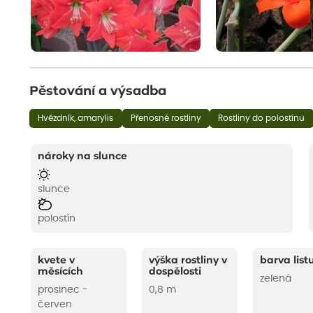
Pěstování a výsadba
Hvězdník, amarylis
Přenosné rostliny
Rostliny do polostínu
nároky na slunce
slunce
polostín
kvete v
výška rostliny v
barva list
měsících
dospělosti
zelená
prosinec -
0,8 m
červen