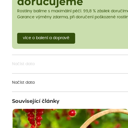
doručujeme
Rostliny balíme s maximální péčí. 99,8 % zásilek doručí
Garance výměny zdarma, při doručení poškozené rostlin
více o balení a dopravě
Načíst data
Načíst data
Související články