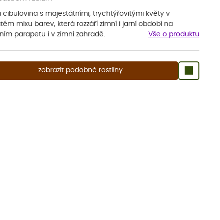
 cibulovina s majestátními, trychtýřovitými květy v
ém mixu barev, která rozzáří zimní i jarní období na
ním parapetu i v zimní zahradě.
Vše o produktu
zobrazit podobné rostliny