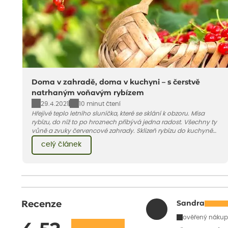
Doma v zahradě, doma v kuchyni – s čerstvě
natrhaným voňavým rybízem
29.4.2021
10 minut čtení
Hřejivé teplo letního sluníčka, které se sklání k obzoru. Mísa
rybízu, do níž to po hroznech přibývá jedna radost. Všechny ty
vůně a zvuky červencové zahrady. Sklizeň rybízu do kuchyně
vnese neuvěřitelný klid a radost. A taky trochu bezstarostnosti
celý článek
dětství při mlsání babiččina drobenkového koláče s rybízem.
Recenze
Sandra
ověřený nákup