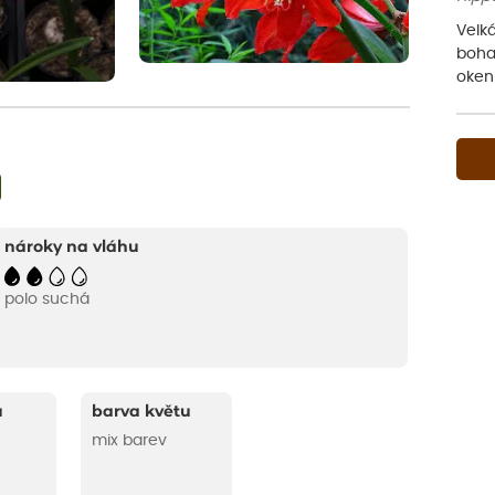
Velká
bohat
oken
nároky na vláhu
polo suchá
u
barva květu
mix barev