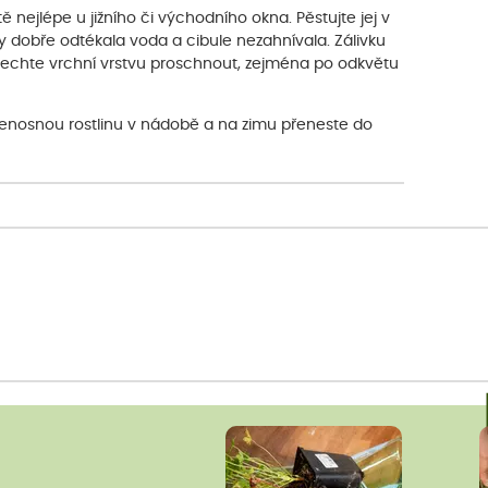
ě nejlépe u jižního či východního okna. Pěstujte jej v
aby dobře odtékala voda a cibule nezahnívala. Zálivku
mi nechte vrchní vrstvu proschnout, zejména po odkvětu
 přenosnou rostlinu v nádobě a na zimu přeneste do