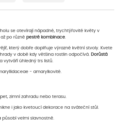
olu se otevírají nápadné, trychtýřovité květy v
až po různě
pestré kombinace
.
vějíř, který dobře doplňuje výrazné květní stvoly. Kvete
ahrady v době kdy většina rostlin odpočívá.
Dorůstá
 vytváří úhledný trs listů.
maryllidaceae - amarylkovité.
apet, zimní zahradu nebo terasu.
ikne i jako kvetoucí dekorace na sváteční stůl.
a působí velmi slavnostně.