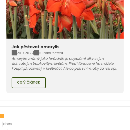
Jak pěstovat amarylis
20.3.2022
10 minut čtení
Amarylis, známý jako hvězdník, je populární díky svým
úchvatným trubkovitým květům. Před Vánocemi ho můžete
koupit již rozkvetlý v květináči. Ale co pak s ním, aby za rok opět
vykvetl? Pěstování amarylisu není náročné, ale je nezbytné
dodržet několik základních kroků, aby příští zimu opět rozkvetl.
celý článek
Připravili jsme pro vás přehledný průvodce Jak pěstovat
amarylis.
dnes