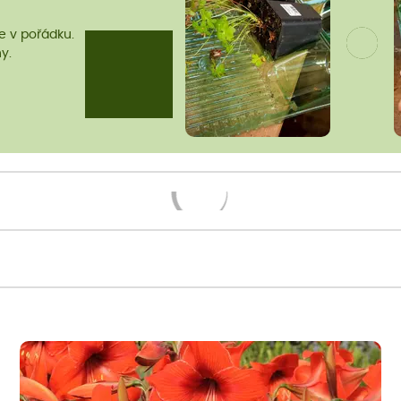
me v pořádku.
y.
Načítám...