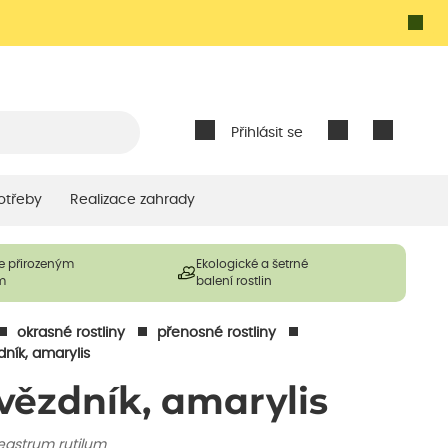
Přihlásit se
otřeby
Realizace zahrady
e přirozeným
Ekologické a šetrné
m
balení rostlin
okrasné rostliny
přenosné rostliny
ník, amarylis
vězdník, amarylis
eastrum rutilum