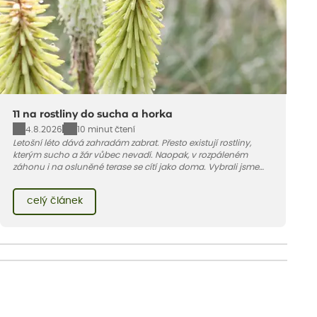
11 na rostliny do sucha a horka
4.8.2026
10 minut čtení
Letošní léto dává zahradám zabrat. Přesto existují rostliny,
kterým sucho a žár vůbec nevadí. Naopak, v rozpáleném
záhonu i na osluněné terase se cítí jako doma. Vybrali jsme
pro vás 11 tipů na odolné druhy, které zvládnou horké a suché
léto bez pravidelné zálivky. Pojďme se podívat, které to jsou.
celý článek