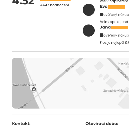
4.52
vše v naprostém
4447 hodnocení
Eva
ověřený nákup
Velmi spokojená 
Jana
ověřený nákup
Flos je nejlepší 
Kontakt:
Otevírací doba: