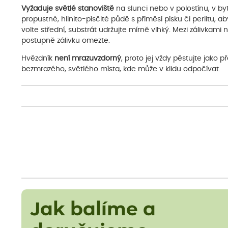
Vyžaduje světlé stanoviště
na slunci nebo v polostínu, v byt
propustné, hlinito-písčité půdě s příměsí písku či perlitu, 
volte střední, substrát udržujte mírně vlhký. Mezi zálivka
postupně zálivku omezte.
Hvězdník
není mrazuvzdorný
, proto jej vždy pěstujte jako
bezmrazého, světlého místa, kde může v klidu odpočívat.
Jak balíme a