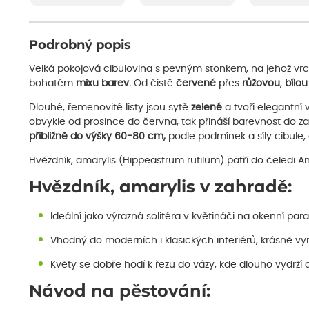
Podrobný popis
Velká pokojová cibulovina s pevným stonkem, na jehož vrch
bohatém
mixu barev.
Od čistě
červené
přes
růžovou
,
bílou
Dlouhé, řemenovité listy jsou sytě
zelené
a tvoří elegantní 
obvykle od prosince do června, tak přináší barevnost do z
přibližně do výšky 60-80 cm,
podle podmínek a síly cibule, a
Hvězdník, amarylis (Hippeastrum rutilum) patří do čeledi A
Hvězdník, amarylis v zahradě:
Ideální jako výrazná solitéra v květináči na okenní par
Vhodný do moderních i klasických interiérů, krásně vyn
Květy se dobře hodí k řezu do vázy, kde dlouho vydrží 
Návod na pěstování: