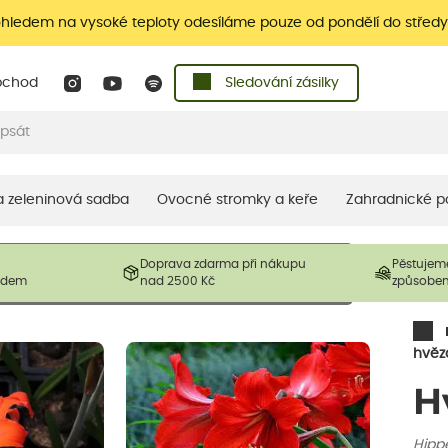
ohledem na vysoké teploty odesíláme pouze od pondělí do středy
bchod
Sledování zásilky
 a zeleninová sadba
Ovocné stromky a keře
Zahradnické p
 prodávané produkty. V závislosti na sezónnosti mohou být
Doprava zdarma při nákupu
Pěstujem
ostliny mohou být také sestřiženy níže, než je uvedená
ladem
nad 2500 Kč
způsobe
řil nový růst.
hvězd
H
Hipp