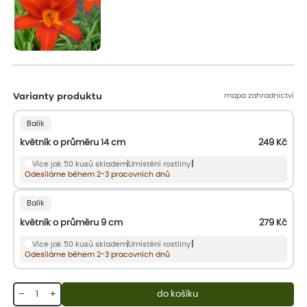
mapa zahradnictví
Varianty produktu
Balík
květník o průměru 14 cm
249
Kč
Více jak 50 kusů skladem
Umístění rostliny:
Odesíláme během 2-3 pracovních dnů
Balík
květník o průměru 9 cm
279
Kč
Více jak 50 kusů skladem
Umístění rostliny:
Odesíláme během 2-3 pracovních dnů
−
+
do košíku