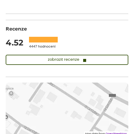
drobenkového koláče s rybízem.
Recenze
4.52
4447 hodnocení
zobrazit recenze
Sandra
ověřený nákup
dnes
vše v naprostém pořádku
Eva
ověřený nákup
dnes
Velmi spokojená dekuji
Jana
ověřený nákup
dnes
Flos je nejlepší &#129321;
Map data from
OpenStreetMap