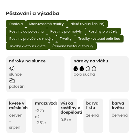
Pěstování a výsadba
Denivka
Mrazuvzdorné trvalky
Nízké trvalky (do 1m)
Rostliny do polostínu
Rostliny pro motýly
Rostliny pro včely
Rostliny pro včely a motýly
Trvalky
Trvalky kvetoucí celé léto
Trvalky kvetoucí v létě
Červeně kvetoucí trvalky
nároky na slunce
nároky na vláhu
slunce
polo suchá
polostín
kvete v
mrazuvzdornost
výška
barva
barva
měsících
rostliny v
listu
květu
-32°c
dospělosti
červen
zelená
červená
až
0,6 m
-
-35°c
srpen