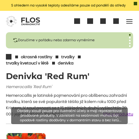
S ohledem na vysoké teploty odesíláme pouze od pondělí do středy
Přihlásit se
Doručíme v pořádku nebo zdarma vyměníme
okrasné rostliny
trvalky
trvalky kvetoucí v létě
denivka
Denivka 'Red Rum'
Hemerocallis 'Red Rum'
Hemerocallis je latinské pojmenování pro oblíbenou zahradní
trvalku, která se své popularitě těšila již kolem roku 1000 před
Kristem. V současnosti se z 15 základních druhů vyšlechtilo 20
Obrázky slouží pouze pro ilustrační účely a mají reprezentovat
000 jejích kultivarů. Pochází z…
Vše o produktu
prodávané produkty. V závislosti na sezónnosti mohou být
opadavé rostliny dodávány v dormantním stavu a bez listů.
Rostliny mohou být také sestřiženy níže, než je uvedená výška,
aby se podpořil nový růst.