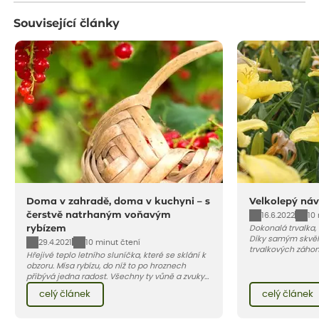
Související články
Doma v zahradě, doma v kuchyni – s
Velkolepý náv
čerstvě natrhaným voňavým
16.6.2022
10
rybízem
Dokonalá trvalka,
Díky samým skvěl
29.4.2021
10 minut čtení
trvalkových záho
Hřejivé teplo letního sluníčka, které se sklání k
zahradách, ale i 
obzoru. Mísa rybízu, do níž to po hroznech
přibývá jedna radost. Všechny ty vůně a zvuky
červencové zahrady. Sklizeň rybízu do kuchyně
celý článek
celý článek
vnese neuvěřitelný klid a radost. A taky trochu
bezstarostnosti dětství při mlsání babiččina