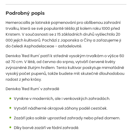
Podrobný popis
Hemerocallis je latinské pojmenování pro oblíbenou zahradní
trvalku, která se své popularitě těšila již kolem roku 1000 před
Kristem. V současnosti se z 15 základních druhů vyšlechtilo 20
000 jejích kultivarů. Pochází z Japonska a Číny a zařazujeme ji
do čeledi Asphodelaceae - asfodelovité.
Denivka 'Red Rum' patří k středně vysokým trvalkám o výšce 60
až 70 cm. V létě, od června do srpna, vytváří červené květy
zvýrazněné žlutým hrdlem. Tento kultivar poskytuje mimořádně
vysoký počet pupenů, takže budete mít skutečně dlouhodobou
radost z jeho krásy.
Denivka 'Red Rum' v zahradě
Vynikne v moderních, ale i venkovských zahradách.
Vytváří nádherné okrajové záhony podél cestiček.
Zazáří jako solitér uprostřed zahrady nebo před domem.
Díky barvě zazáří ve fádní zahradě.