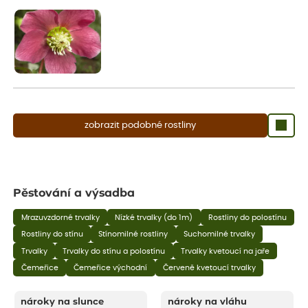
aby se podpořil nový růst.
zobrazit podobné rostliny
Pěstování a výsadba
Mrazuvzdorné trvalky
Nízké trvalky (do 1m)
Rostliny do polostínu
Rostliny do stínu
Stínomilné rostliny
Suchomilné trvalky
Trvalky
Trvalky do stínu a polostínu
Trvalky kvetoucí na jaře
Čemeřice
Čemeřice východní
Červeně kvetoucí trvalky
nároky na slunce
nároky na vláhu