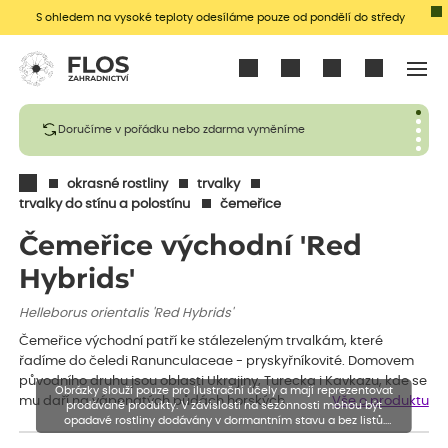
S ohledem na vysoké teploty odesíláme pouze od pondělí do středy
Přihlásit se
Doručíme v pořádku nebo zdarma vyměníme
okrasné rostliny
trvalky
trvalky do stínu a polostínu
čemeřice
Čemeřice východní 'Red
Hybrids'
Helleborus orientalis 'Red Hybrids'
Čemeřice východní patří ke stálezeleným trvalkám, které
řadíme do čeledi Ranunculaceae - pryskyřníkovité. Domovem
původního druhu jsou oblasti Ukrajiny, Turecka i Kavkazu, kde se
Obrázky slouží pouze pro ilustrační účely a mají reprezentovat
mu daří na vápenatých půdách horských…
Vše o produktu
prodávané produkty. V závislosti na sezónnosti mohou být
opadavé rostliny dodávány v dormantním stavu a bez listů.
Rostliny mohou být také sestřiženy níže, než je uvedená výška,