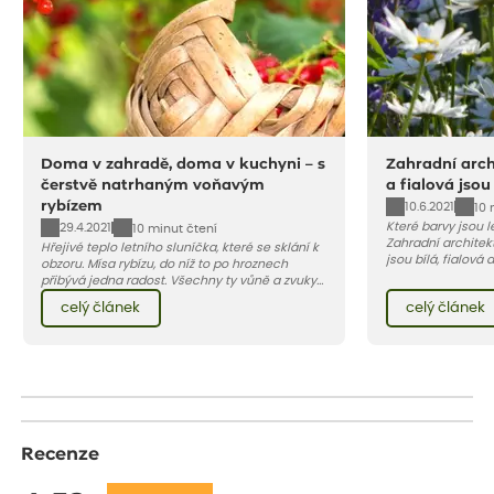
Doma v zahradě, doma v kuchyni – s
Zahradní archi
čerstvě natrhaným voňavým
a fialová jsou
rybízem
10.6.2021
10 
Které barvy jsou 
29.4.2021
10 minut čtení
Zahradní architekt
Hřejivé teplo letního sluníčka, které se sklání k
jsou bílá, fialová
obzoru. Mísa rybízu, do níž to po hroznech
se, jak můžete za
přibývá jedna radost. Všechny ty vůně a zvuky
záhon, terasu či b
červencové zahrady. Sklizeň rybízu do kuchyně
celý článek
celý článek
obléknout i vy.
vnese neuvěřitelný klid a radost. A taky trochu
bezstarostnosti dětství při mlsání babiččina
drobenkového koláče s rybízem.
Recenze