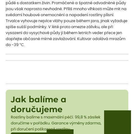
půdě s dostatkem živin. Promáčené a špatně odvodněné půdy
jsou však naprosto nevhodné. Příliš mnoho vlhkosti může mít na
svědomí houbové onemocnění a napadení rostliny plísní.
Trvalce vyhovuje nejvíce vláhy pouze během jara, jinak vyžaduje
spíše sušší podmínky. V létě proto omezte zálivku, ale při
vysazení do vysychavé půdy jí během letních veder přece jen
dopřejte občasné mírné zavlažování. Kultivar odolává mrazům
do -39 °C.
Jak balíme a
doručujeme
Rostliny balíme s maximální péčí. 99,8 % zásilek
doručíme v pořádku. Garance výměny zdarma,
při doručení poškozené rostliny.