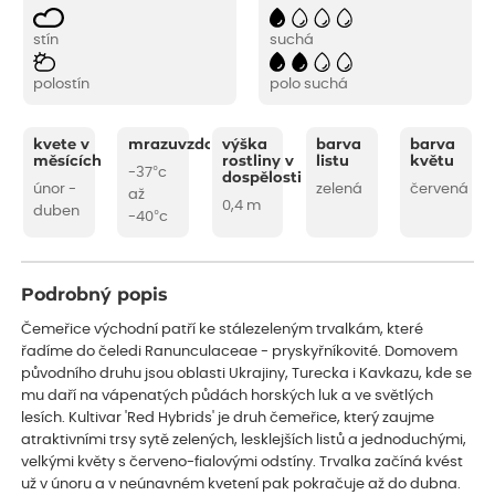
stín
suchá
polostín
polo suchá
kvete v
mrazuvzdornost
výška
barva
barva
měsících
rostliny v
listu
květu
-37°c
dospělosti
únor -
zelená
červená
až
0,4 m
duben
-40°c
Podrobný popis
Čemeřice východní patří ke stálezeleným trvalkám, které
řadíme do čeledi Ranunculaceae - pryskyřníkovité. Domovem
původního druhu jsou oblasti Ukrajiny, Turecka i Kavkazu, kde se
mu daří na vápenatých půdách horských luk a ve světlých
lesích. Kultivar 'Red Hybrids' je druh čemeřice, který zaujme
atraktivními trsy sytě zelených, lesklejších listů a jednoduchými,
velkými květy s červeno-fialovými odstíny. Trvalka začíná kvést
už v únoru a v neúnavném kvetení pak pokračuje až do dubna.