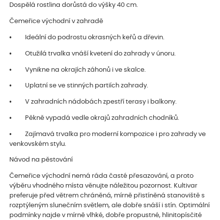
Dospělá rostlina dorůstá do výšky 40 cm.
Čemeřice východní v zahradě
• Ideální do podrostu okrasných keřů a dřevin.
• Otužilá trvalka vnáší kvetení do zahrady v únoru.
• Vynikne na okrajích záhonů i ve skalce.
• Uplatní se ve stinných partiích zahrady.
• V zahradních nádobách zpestří terasy i balkony.
• Pěkně vypadá vedle okrajů zahradních chodníků.
• Zajímavá trvalka pro moderní kompozice i pro zahrady ve
venkovském stylu.
Návod na pěstování
Čemeřice východní nemá ráda časté přesazování, a proto
výběru vhodného místa věnujte náležitou pozornost. Kultivar
preferuje před větrem chráněná, mírně přistíněná stanoviště s
rozptýleným slunečním světlem, ale dobře snáší i stín. Optimální
podmínky najde v mírně vlhké, dobře propustné, hlinitopísčité