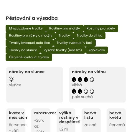
Pěstování a výsadba
Mrazuvzdorné trvalky
Rostliny pro motýly
Rostliny pro včely
Rostliny pro včely a motýly
Trvalky
Trvalky do vlhka
Trvalky kvetoucí celé léto
Trvalky kvetoucí v létě
Trvalky na slunce
Vysoké trvalky (nad 1m)
Zápleváky
Červeně kvetoucí trvalky
nároky na slunce
nároky na vláhu
slunce
vlhká
polo suchá
kvete v
mrazuvzdornost
výška
barva
barva
měsících
rostliny v
listu
květu
-26°c
dospělosti
červenec
zelená
červená
až
1,2 m
- září