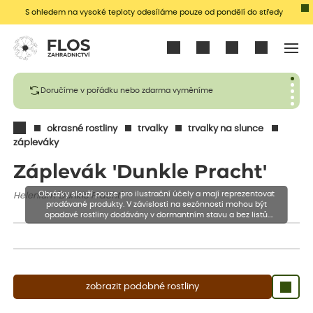
S ohledem na vysoké teploty odesíláme pouze od pondělí do středy
Přihlásit se
Doručíme v pořádku nebo zdarma vyměníme
okrasné rostliny
trvalky
trvalky na slunce
zápleváky
Záplevák 'Dunkle Pracht'
Obrázky slouží pouze pro ilustrační účely a mají reprezentovat
Helenium 'Dunkle Pracht'
prodávané produkty. V závislosti na sezónnosti mohou být
opadavé rostliny dodávány v dormantním stavu a bez listů.
Rostliny mohou být také sestřiženy níže, než je uvedená výška,
aby se podpořil nový růst.
zobrazit podobné rostliny