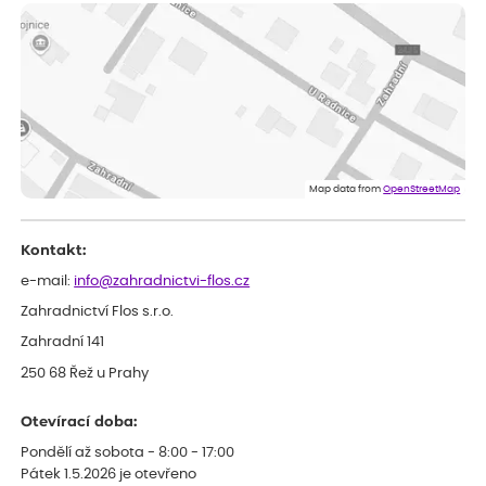
Měla jsem pouze 1objednavku a zatím jsem spokojená se
sazenicemi
Miroslava
ověřený nákup
před 1 dnem
Rostliny byly v pořádku, dobře zabalené, celková spokojenost.
Dominika
ověřený nákup
před 1 dnem
Doporučuji :). Spokojenost, stromky v pěkném stavu. Jediné, co
Map data from
OpenStreetMap
my chybělo, bylo komunikování nedostupného zboží před
odesláním objednávky, objednali bychom obratem náhradu.
Děkujeme
Kontakt:
e-mail:
info@zahradnictvi-flos.cz
Zahradnictví Flos s.r.o.
Zahradní 141
250 68 Řež u Prahy
Otevírací doba:
Pondělí až sobota - 8:00 - 17:00
Pátek 1.5.2026 je otevřeno