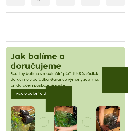
-29°c
Jak balíme a
doručujeme
Rostliny balíme s maximální péčí. 99,8 % zásilek
doručíme v pořádku. Garance výměny zdarma,
při doručení poškozené rostliny.
více o balení a dopravě