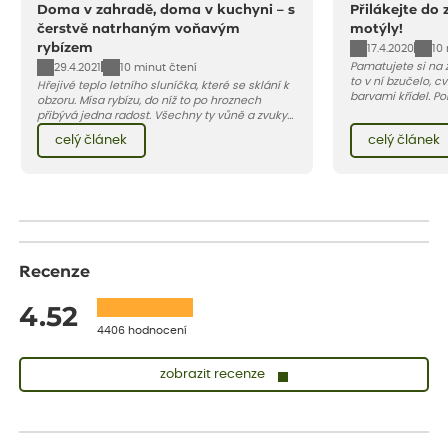
Doma v zahradě, doma v kuchyni – s
Přilákejte do 
čerstvě natrhaným voňavým
motýly!
rybízem
17.4.2020
10
Pamatujete si na 
29.4.2021
10 minut čtení
to v ní bzučelo, cvr
Hřejivé teplo letního sluníčka, které se sklání k
barvami křídel. P
obzoru. Mísa rybízu, do níž to po hroznech
zahradě, určitě b
přibývá jedna radost. Všechny ty vůně a zvuky
rostlin měli mysle
červencové zahrady. Sklizeň rybízu do kuchyně
celý článek
celý článek
zahradu rádi zalet
vnese neuvěřitelný klid a radost. A taky trochu
desetiletích neust
bezstarostnosti dětství při mlsání babiččina
podmínky, chybí j
drobenkového koláče s rybízem.
přirozené schováv
Recenze
4.52
4406 hodnocení
zobrazit recenze
Lenka
ověřený nákup
před 1 dnem