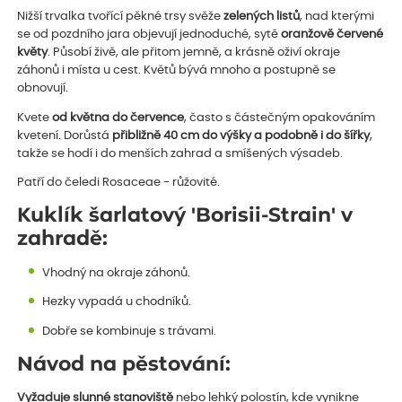
Nižší trvalka tvořící pěkné trsy svěže
zelených listů
, nad kterými
se od pozdního jara objevují jednoduché, sytě
oranžově červené
květy
. Působí živě, ale přitom jemně, a krásně oživí okraje
záhonů i místa u cest. Květů bývá mnoho a postupně se
obnovují.
Kvete
od května do července
, často s částečným opakováním
kvetení. Dorůstá
přibližně 40 cm do výšky a podobně i do šířky
,
takže se hodí i do menších zahrad a smíšených výsadeb.
Patří do čeledi Rosaceae - růžovité.
Kuklík šarlatový 'Borisii-Strain' v
zahradě:
Vhodný na okraje záhonů.
Hezky vypadá u chodníků.
Dobře se kombinuje s trávami.
Návod na pěstování:
Vyžaduje slunné stanoviště
nebo lehký polostín, kde vynikne