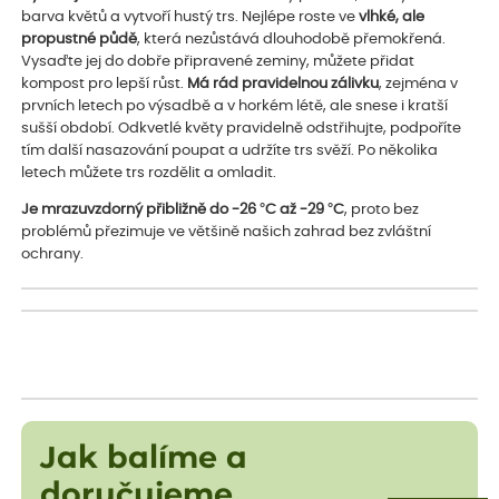
barva květů a vytvoří hustý trs. Nejlépe roste ve
vlhké, ale
propustné půdě
, která nezůstává dlouhodobě přemokřená.
Vysaďte jej do dobře připravené zeminy, můžete přidat
kompost pro lepší růst.
Má rád pravidelnou zálivku
, zejména v
prvních letech po výsadbě a v horkém létě, ale snese i kratší
sušší období. Odkvetlé květy pravidelně odstřihujte, podpoříte
tím další nasazování poupat a udržíte trs svěží. Po několika
letech můžete trs rozdělit a omladit.
Je mrazuvzdorný přibližně do -26 °C až -29 °C
, proto bez
problémů přezimuje ve většině našich zahrad bez zvláštní
ochrany.
Jak balíme a
doručujeme