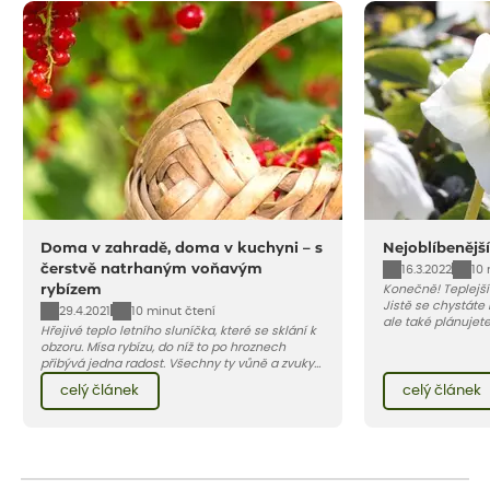
Doma v zahradě, doma v kuchyni – s
Nejoblíbenější
čerstvě natrhaným voňavým
16.3.2022
10 
rybízem
Konečně! Teplejší
Jistě se chystáte
29.4.2021
10 minut čtení
ale také plánujete
Hřejivé teplo letního sluníčka, které se sklání k
to ideální čas. Zaměřte se ne
obzoru. Mísa rybízu, do níž to po hroznech
keře, ale také k 
přibývá jedna radost. Všechny ty vůně a zvuky
kvetoucích trvale
červencové zahrady. Sklizeň rybízu do kuchyně
konceptu.
celý článek
celý článek
vnese neuvěřitelný klid a radost. A taky trochu
bezstarostnosti dětství při mlsání babiččina
drobenkového koláče s rybízem.