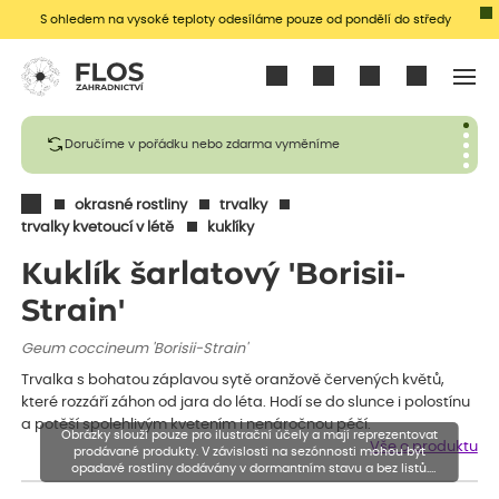
S ohledem na vysoké teploty odesíláme pouze od pondělí do středy
Přihlásit se
Doručíme v pořádku nebo zdarma vyměníme
okrasné rostliny
trvalky
trvalky kvetoucí v létě
kuklíky
Kuklík šarlatový 'Borisii-
Strain'
Geum coccineum 'Borisii-Strain'
Trvalka s bohatou záplavou sytě oranžově červených květů,
které rozzáří záhon od jara do léta. Hodí se do slunce i polostínu
a potěší spolehlivým kvetením i nenáročnou péčí.
Obrázky slouží pouze pro ilustrační účely a mají reprezentovat
Vše o produktu
prodávané produkty. V závislosti na sezónnosti mohou být
opadavé rostliny dodávány v dormantním stavu a bez listů.
Rostliny mohou být také sestřiženy níže, než je uvedená výška,