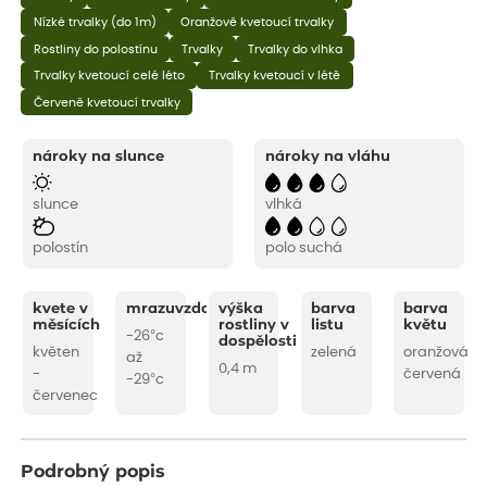
Nízké trvalky (do 1m)
Oranžově kvetoucí trvalky
Rostliny do polostínu
Trvalky
Trvalky do vlhka
Trvalky kvetoucí celé léto
Trvalky kvetoucí v létě
Červeně kvetoucí trvalky
nároky na slunce
nároky na vláhu
slunce
vlhká
polostín
polo suchá
kvete v
mrazuvzdornost
výška
barva
barva
měsících
rostliny v
listu
květu
-26°c
dospělosti
květen
zelená
oranžová
až
0,4 m
-
červená
-29°c
červenec
Podrobný popis