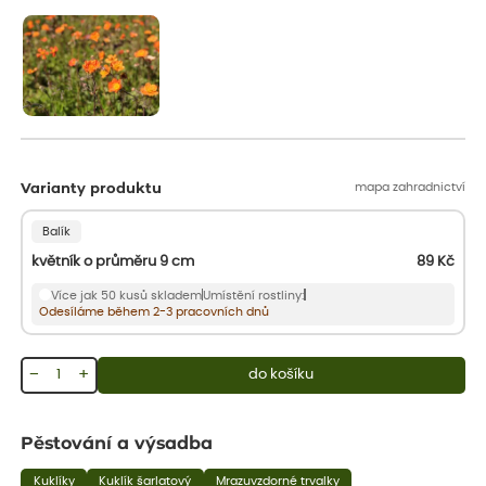
aby se podpořil nový růst.
mapa zahradnictví
Varianty produktu
Balík
květník o průměru 9 cm
89
Kč
Více jak 50 kusů skladem
Umístění rostliny:
Odesíláme během 2-3 pracovních dnů
−
+
do košíku
Pěstování a výsadba
Kuklíky
Kuklík šarlatový
Mrazuvzdorné trvalky