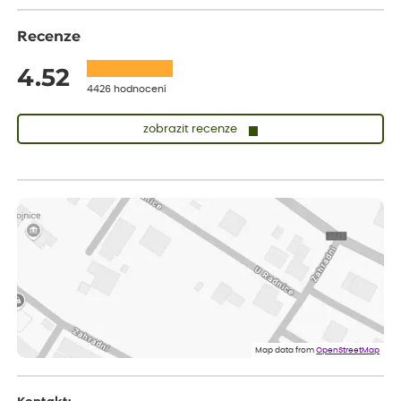
Recenze
4.52
4426 hodnocení
zobrazit recenze
Zuzana
ověřený nákup
dnes
Vše přišlo velice rychle krásně zabalené. Rostlinky po přesazení
velice dobře prospívají
Jarda
ověřený nákup
před 1 dnem
Dobrý den, byli jsme spokojeni
Lenka
ověřený nákup
před 1 dnem
Eshop, objednání bylo v pořádku, žádný problém. Jen jsem byla
Map data from
OpenStreetMap
smutná z dodávky jedné kytky, která nebyla v nejlepší kondici a i
po zasazení vypadá spíše, že odejde, než že se chytne. Byla to
celkově slabá rostlina oproti ostatním.