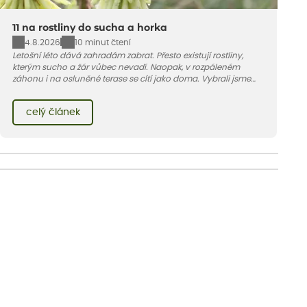
11 na rostliny do sucha a horka
4.8.2026
10 minut čtení
Letošní léto dává zahradám zabrat. Přesto existují rostliny,
kterým sucho a žár vůbec nevadí. Naopak, v rozpáleném
záhonu i na osluněné terase se cítí jako doma. Vybrali jsme
pro vás 11 tipů na odolné druhy, které zvládnou horké a suché
léto bez pravidelné zálivky. Pojďme se podívat, které to jsou.
celý článek