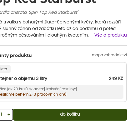
ardia aristata 'Spin Top Red Starburst'
á trvalka s bohatými žluto-červenými květy, která rozzáří
ý slunný záhon od začátku léta až do podzimu a potěší
ročným pěstováním i dlouhým kvetením.
Vše o produktu
mapa zahradnictví
anty produktu
leta
tejner o objemu 3 litry
249
Kč
Více jak 20 kusů skladem
Umístění rostliny:
esíláme během 2-3 pracovních dnů
+
do košíku