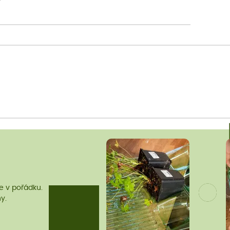
me v pořádku.
y.