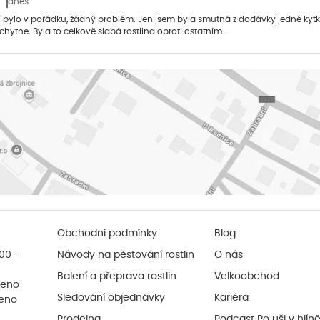
dnes
bylo v pořádku, žádný problém. Jen jsem byla smutná z dodávky jedné kytky, 
 chytne. Byla to celkově slabá rostlina oproti ostatním.
Obchodní podmínky
Blog
:00 -
Návody na pěstování rostlin
O nás
Balení a přeprava rostlin
Velkoobchod
řeno
Sledování objednávky
Kariéra
řeno
Prodejna
Podcast Po uši v hlín