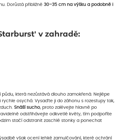
mu. Dorůstá přibližně
30–35 cm na výšku a podobně i
tarburst' v zahradě:
í půdu, která nezůstává dlouho zamokřená. Nejlépe
i rychle osychá. Vysaďte ji do záhonu s rozestupy tak,
vzduch.
Snáší sucho
, proto zalévejte hlavně po
ravidelně odstřihávejte odkvetlé květy, tím podpoříte
dzim stačí odstranit zaschlé stonky a ponechat
výsadbě však ocení lehké zamulčování, které ochrání