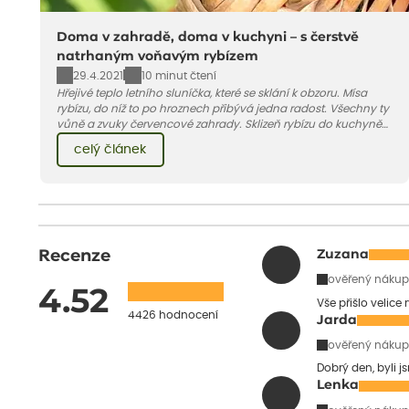
Doma v zahradě, doma v kuchyni – s čerstvě
natrhaným voňavým rybízem
29.4.2021
10 minut čtení
Hřejivé teplo letního sluníčka, které se sklání k obzoru. Mísa
rybízu, do níž to po hroznech přibývá jedna radost. Všechny ty
vůně a zvuky červencové zahrady. Sklizeň rybízu do kuchyně
vnese neuvěřitelný klid a radost. A taky trochu bezstarostnosti
celý článek
dětství při mlsání babiččina drobenkového koláče s rybízem.
Recenze
Zuzana
ověřený nákup
4.52
Vše přišlo velice
4426 hodnocení
Jarda
ověřený nákup
Dobrý den, byli j
Lenka