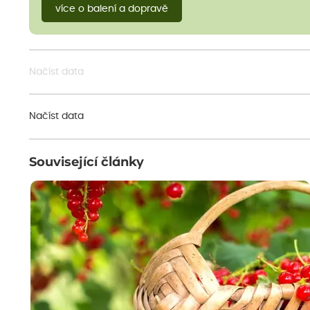
více o balení a dopravě
Načíst data
Načíst data
Související články