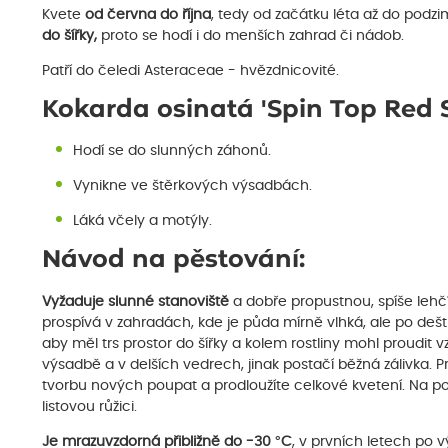
Kvete
od června do října
, tedy od začátku léta až do podzi
do šířky,
proto se hodí i do menších zahrad či nádob.
Patří do čeledi Asteraceae - hvězdnicovité.
Kokarda osinatá 'Spin Top Red S
Hodí se do slunných záhonů.
Vynikne ve štěrkových výsadbách.
Láká včely a motýly.
Návod na pěstování:
Vyžaduje slunné stanoviště
a dobře propustnou, spíše lehč
prospívá v zahradách, kde je půda mírně vlhká, ale po dešt
aby měl trs prostor do šířky a kolem rostliny mohl proudit 
výsadbě a v delších vedrech, jinak postačí běžná zálivka. P
tvorbu nových poupat a prodloužíte celkové kvetení. Na po
listovou růžici.
Je mrazuvzdorná přibližně do -30 °C
, v prvních letech po 