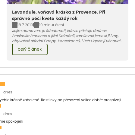
Levandule, voňavá kráska z Provence. Při
správné péči kvete každý rok
18.7.2019
10 minut čtení
Jejím domovem je Středomoří, kde se pěstuje dodnes.
Proslavila Provence a jižní Dalmácii, zamilovali jsme si ji i my,
obyvatelé střední Evropy. Koneckonců, i Petr Hapka jí věnoval
slavnou písničku – Levandulovou zná v podání zpěvačky
celý článek
Hany Hegerové nejspíše každý...
dnes
 rychle krásně zabalené. Rostlinky po přesazení velice dobře prospívají
dnes
sme spokojeni