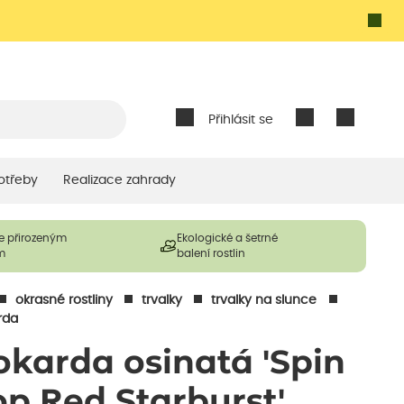
Přihlásit se
otřeby
Realizace zahrady
e přirozeným
Ekologické a šetrné
m
balení rostlin
okrasné rostliny
trvalky
trvalky na slunce
rda
okarda osinatá 'Spin
op Red Starburst'