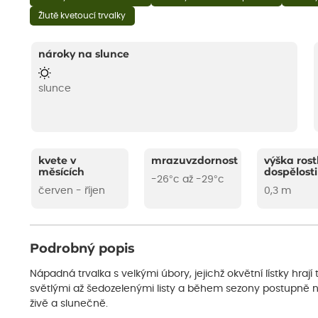
Žlutě kvetoucí trvalky
nároky na slunce
slunce
kvete v
mrazuvzdornost
výška rost
měsících
dospělosti
-26°c až -29°c
červen - říjen
0,3 m
Podrobný popis
Nápadná trvalka s velkými úbory, jejichž okvětní lístky hrají
světlými až šedozelenými listy a během sezony postupně n
živě a slunečně.