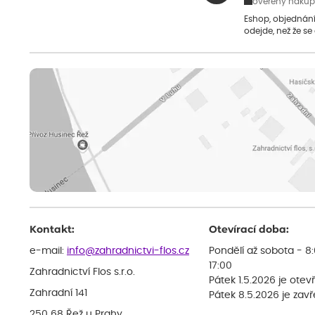
ověřený nákup
Eshop, objednání 
odejde, než že se
Kontakt:
Otevírací doba:
e-mail:
info@zahradnictvi-flos.cz
Pondělí až sobota - 8
17:00
Zahradnictví Flos s.r.o.
Pátek 1.5.2026 je otev
Zahradní 141
Pátek 8.5.2026 je zav
250 68 Řež u Prahy