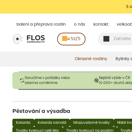
S 
balení a přeprava rostlin
o nás
kontakt
velkoo
4.52/5
Okrasné rostliny
Bylinky
Obrázky slouží pouze pro ilustrační účely a mají reprezentovat
Doručíme v pořádku nebo
Nejširší výběr v ČR
opadavé rostliny dodávány v dormantním stavu a bez listů. R
zdarma vyměníme
10.000+ druhů sk
výška, aby se podpo
Pěstování a výsadba
Kokarda
Kokarda osinatá
Mrazuvzdorné trvalky
Nízké tr
Trvalky kvetoucí celé léto
Trvalky kvetoucí na podzim
Trvalk