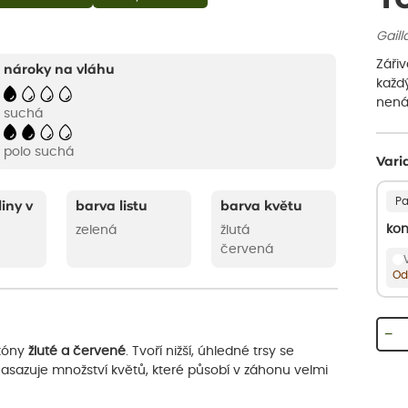
Gaill
Zářiv
nároky na vláhu
každ
nená
suchá
polo suchá
Vari
Pa
liny v
barva listu
barva květu
kon
zelená
žlutá
červená
Od
−
 tóny
žluté a červené
. Tvoří nižší, úhledné trsy se
asazuje množství květů, které působí v záhonu velmi