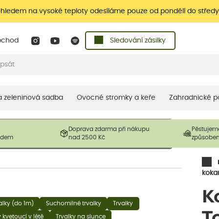
ohledem na vysoké teploty odesíláme pouze od pondělí do středy
bchod
Sledování zásilky
 a zeleninová sadba
Ovocné stromky a keře
Zahradnické p
 prodávané produkty. V závislosti na sezónnosti mohou být
Doprava zdarma při nákupu
Pěstujem
ostliny mohou být také sestřiženy níže, než je uvedená
ladem
nad 2500 Kč
způsobe
řil nový růst.
koka
K
valky (do 1m)
Suchomilné trvalky
Trvalky
T
y kvetoucí v létě
Trvalky na slunce