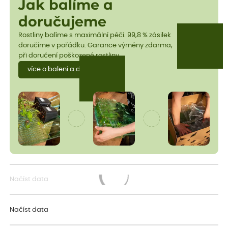
Jak balíme a
doručujeme
Rostliny balíme s maximální péčí. 99,8 % zásilek
doručíme v pořádku. Garance výměny zdarma,
při doručení poškozené rostliny.
více o balení a dopravě
Načíst data
Načítám...
Načíst data