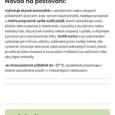
Návod na pěstování:
Vyžaduje slunné stanoviště
s celodenním nebo alespoň
půldenním sluncem, kde vytvoří nejvíce květů. Nejlépe prospívá
v
dobře propustné, spíše sušší půdě
, která nezadržuje vodu,
klidně i lehce písčité či štěrkovité. Vysaďte ji do záhonu nebo
nádoby tak, aby krček rostliny nebyl utopený v půdě, a dopřejte
jí prostor pro rozrůstání do šířky.
Snáší sucho
a po zakořenění
vyžaduje jen mírnou zálivku, zalévejte proto raději méně, ale
vydatně. Oceňuje občasné odstranění odkvetlých květů, které
prodlouží dobu kvetení a na podzim můžete trsy seříznout níže,
aby lépe zmladily.
Je mrazuvzdorná přibližně do -37 °C
, spolehlivě přezimuje v
dobře odvodněné půdě i v chladnějších oblastech.