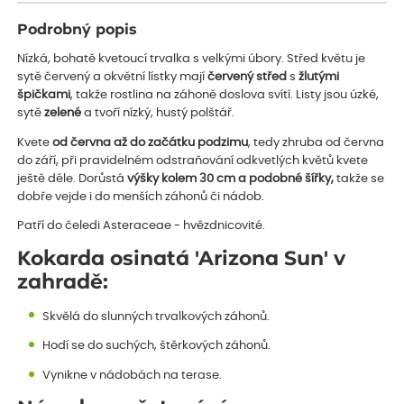
Podrobný popis
Nízká, bohatě kvetoucí trvalka s velkými úbory. Střed květu je
sytě červený a okvětní lístky mají
červený střed
s
žlutými
špičkami
, takže rostlina na záhoně doslova svítí. Listy jsou úzké,
sytě
zelené
a tvoří nízký, hustý polštář.
Kvete
od června až do začátku podzimu
, tedy zhruba od června
do září, při pravidelném odstraňování odkvetlých květů kvete
ještě déle. Dorůstá
výšky kolem 30 cm a podobné šířky,
takže se
dobře vejde i do menších záhonů či nádob.
Patří do čeledi Asteraceae - hvězdnicovité.
Kokarda osinatá 'Arizona Sun' v
zahradě:
Skvělá do slunných trvalkových záhonů.
Hodí se do suchých, štěrkových záhonů.
Vynikne v nádobách na terase.