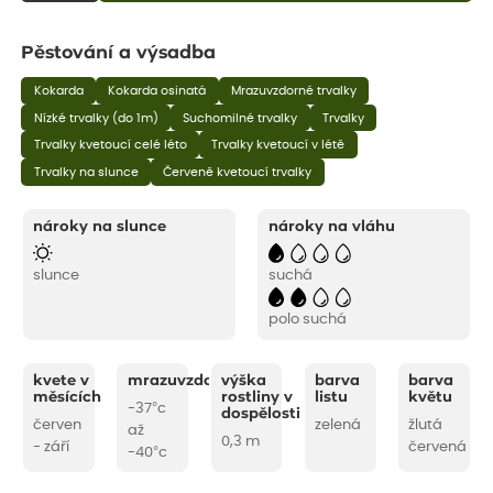
Pěstování a výsadba
Kokarda
Kokarda osinatá
Mrazuvzdorné trvalky
Nízké trvalky (do 1m)
Suchomilné trvalky
Trvalky
Trvalky kvetoucí celé léto
Trvalky kvetoucí v létě
Trvalky na slunce
Červeně kvetoucí trvalky
nároky na slunce
nároky na vláhu
slunce
suchá
polo suchá
kvete v
mrazuvzdornost
výška
barva
barva
měsících
rostliny v
listu
květu
-37°c
dospělosti
červen
zelená
žlutá
až
0,3 m
- září
červená
-40°c