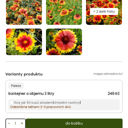
+ 2 další fotky
mapa zahradnictví
Varianty produktu
Paleta
kontejner o objemu 3 litry
249
Kč
Více jak 50 kusů skladem
Umístění rostliny:
Odesíláme během 2-3 pracovních dnů
−
+
do košíku