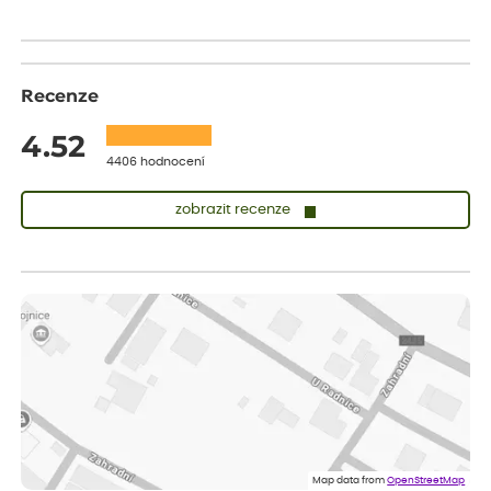
Recenze
4.52
4406 hodnocení
zobrazit recenze
Lenka
ověřený nákup
před 1 dnem
Měla jsem pouze 1objednavku a zatím jsem spokojená se
sazenicemi
Miroslava
ověřený nákup
před 1 dnem
Rostliny byly v pořádku, dobře zabalené, celková spokojenost.
Dominika
ověřený nákup
před 1 dnem
Doporučuji :). Spokojenost, stromky v pěkném stavu. Jediné, co
Map data from
OpenStreetMap
my chybělo, bylo komunikování nedostupného zboží před