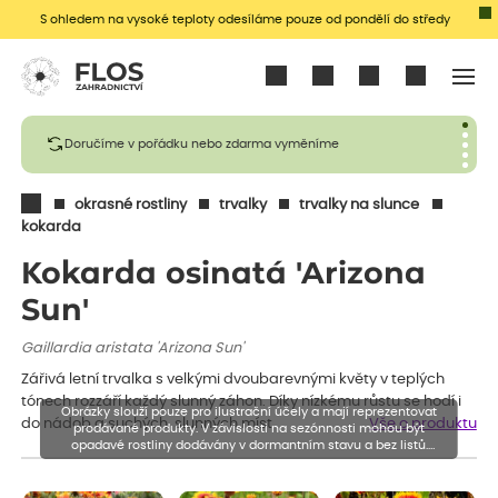
S ohledem na vysoké teploty odesíláme pouze od pondělí do středy
Přihlásit se
Doručíme v pořádku nebo zdarma vyměníme
okrasné rostliny
trvalky
trvalky na slunce
kokarda
Kokarda osinatá 'Arizona
Sun'
Gaillardia aristata 'Arizona Sun'
Zářivá letní trvalka s velkými dvoubarevnými květy v teplých
tónech rozzáří každý slunný záhon. Díky nízkému růstu se hodí i
Obrázky slouží pouze pro ilustrační účely a mají reprezentovat
do nádob a suchých, slunných míst.
Vše o produktu
prodávané produkty. V závislosti na sezónnosti mohou být
opadavé rostliny dodávány v dormantním stavu a bez listů.
Rostliny mohou být také sestřiženy níže, než je uvedená výška,
aby se podpořil nový růst.