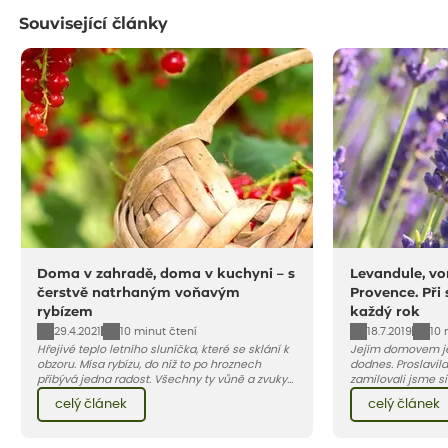
Související články
Doma v zahradě, doma v kuchyni – s
Levandule, vo
čerstvě natrhaným voňavým
Provence. Při
rybízem
každý rok
29.4.2021
18.7.2019
10 minut čtení
10 
Hřejivé teplo letního sluníčka, které se sklání k
Jejím domovem je
obzoru. Mísa rybízu, do níž to po hroznech
dodnes. Proslavila
přibývá jedna radost. Všechny ty vůně a zvuky
zamilovali jsme si 
červencové zahrady. Sklizeň rybízu do kuchyně
Evropy. Koneckonců, i Petr Hapka j
celý článek
celý článek
vnese neuvěřitelný klid a radost. A taky trochu
slavnou písničku 
bezstarostnosti dětství při mlsání babiččina
zpěvačky Hany Heg
drobenkového koláče s rybízem.