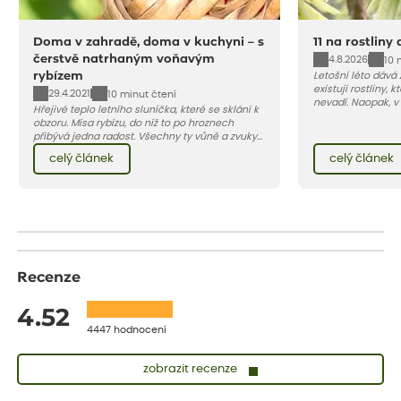
Doma v zahradě, doma v kuchyni – s
11 na rostliny
čerstvě natrhaným voňavým
4.8.2026
10 
rybízem
Letošní léto dává
existují rostliny,
29.4.2021
10 minut čtení
nevadí. Naopak, v
Hřejivé teplo letního sluníčka, které se sklání k
osluněné terase s
obzoru. Mísa rybízu, do níž to po hroznech
pro vás 11 tipů na
přibývá jedna radost. Všechny ty vůně a zvuky
horké a suché léto
červencové zahrady. Sklizeň rybízu do kuchyně
Pojďme se podívat,
celý článek
celý článek
vnese neuvěřitelný klid a radost. A taky trochu
bezstarostnosti dětství při mlsání babiččina
drobenkového koláče s rybízem.
Recenze
4.52
4447 hodnocení
zobrazit recenze