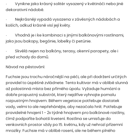
· Vynikne jako krásný solitér vysazený v květináči nebo jiné
dekorativní nádobě.
· Nejkrásněji vypadá vysazena v závěsných nádobách a
koších, odkud krásně visí její květy.
· Vhodná je i ke kombinaci s jinými balkónovými rostlinami,
jako jsou bakopy, begónie, lobelky či petúnie.
· Skvělá nejen na balkóny, terasy, okenní parapety, ale i
před vchody do domů.
Návod na pěstování:
Fuchsie jsou trochu náročnější na péči, ale při dodržení určitých
pravidel to úspěšně zvládnete. Tento kultivar má v oblibě slunná
až polostinná místa bez přímého úpalu. Vyžaduje humózní a
dobře propustný substrát, který nejdříve vyhnojte pomalu
rozpustným hnojivem. Během vegetace potřebuje dostatek
vody, velmi to ale nepřehánějte, aby nezačala hnít. Potřebuje
pravidelné hnojení 1 - 2x týdně hnojivem pro balkónové rostliny,
čímž podpoříte bohatší kvetení. Rostlina se umisťuje do
venkovních prostor vždy po 15. květnu, kdy už nehrozí přízemní
mrazíky. Fuchsie má v oblibě rosení, ale ne během plného