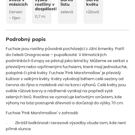
kvete v
výška
barva
barva
měsících
rostliny v
listu
květu
dospělosti
červen
zelená
růžová
0,7 m
- říjen
Podrobný popis
Fuchsie jsou rostliny původně pocházející z Jižní Ameriky. Patří
do čeledi Onagraceae – pupalkovité. V klimatických
podmínkách Evropy se pěstují jako letničky. Můžeme se setkat s
převislými nebo vzpřímenými fuchsiemi, které mají jednoduché,
poloplné či plné květy. Fuchsie 'Pink Marshmallow' je převislý
kultivar s velkými květy. Květy vykvétají během celé sezóny od
června do října a malebně visí na konci výhonů. Celé květy jsou
světle růžové barvy a nádherně vynikají na popředí sytě
zelených listů. Rostlina se vyznačuje keřovitým vzrůstem, kde
výhony na bázi postupně dřevnatí a dorůstají do výšky 70 cm.
Fuchsie 'Pink Marshmallow' v zahradě:
· Zkrášlí balkónové i terasové výsadby všude tam, kde není
přímé slunce.