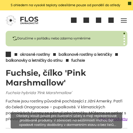
S ohledem na vysoké teploty odesíláme pouze od pondělí do středy
Přihlásit se
Doručíme v pořádku nebo zdarma vyměníme
okrasné rostliny
balkonové rostliny a letničky
balkonovky a letničky do stínu
fuchsie
Fuchsie, čílko 'Pink
Marshmallow'
Fuchsia hybrida 'Pink Marshmallow'
Fuchsie jsou rostliny původně pocházející z Jižní Ameriky. Patří
do čeledi Onagraceae – pupalkovité. V klimatických
podmínkách Evropy se pěstují jako letničky. Můžeme se setkat s
Obrázky slouží pouze pro ilustrační účely a mají reprezentovat
převislými nebo vzpřímenými fuchsiemi,…
Vše o produktu
prodávané produkty. V závislosti na sezónnosti mohou být
opadavé rostliny dodávány v dormantním stavu a bez listů.
Rostliny mohou být také sestřiženy níže, než je uvedená výška,