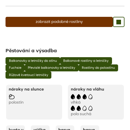
aby se podpořil nový růst.
zobrazit podobné rostliny
Pěstování a výsadba
Balkonovky a letničky do stínu
Balkonové rostliny a letničky
Fuchsie
Převislé balkonovky a letničky
Rostliny do polostínu
Růžově kvetoucí letničky
nároky na slunce
nároky na vláhu
polostín
vlhká
polo suchá