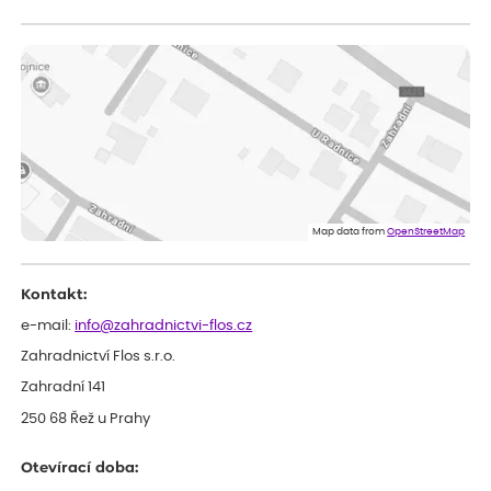
Sandra
ověřený nákup
dnes
vše v naprostém pořádku
Eva
ověřený nákup
dnes
Velmi spokojená dekuji
Jana
ověřený nákup
dnes
Flos je nejlepší &#129321;
Map data from
OpenStreetMap
Kontakt:
e-mail:
info@zahradnictvi-flos.cz
Zahradnictví Flos s.r.o.
Zahradní 141
250 68 Řež u Prahy
Otevírací doba: