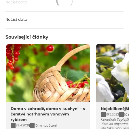
Načíst data
Načítám...
Načíst data
Související články
Doma v zahradě, doma v kuchyni – s
Nejoblíbenější
čerstvě natrhaným voňavým
16.3.2022
10 
rybízem
Konečně! Teplejší
Jistě se chystáte
29.4.2021
10 minut čtení
ale také plánujete