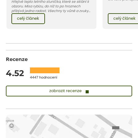
Hřejivé teplo letního sluníčka, které se sklání k
to ideální čas. Zaměřte se ne
obzoru. Mísa rybízu, do níž to po hroznech
keře, ale také k 
přibývá jedna radost. Všechny ty vůně a zvuky
kvetoucích trvale
červencové zahrady. Sklizeň rybízu do kuchyně
konceptu.
celý článek
celý článek
vnese neuvěřitelný klid a radost. A taky trochu
bezstarostnosti dětství při mlsání babiččina
drobenkového koláče s rybízem.
Recenze
4.52
4447 hodnocení
zobrazit recenze
Sandra
ověřený nákup
dnes
vše v naprostém pořádku
Eva
ověřený nákup
dnes