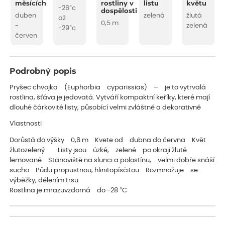
měsících
rostliny v
listu
květu
-26°c
dospělosti
duben
zelená
žlutá
až
0,5 m
-
zelená
-29°c
červen
Podrobný popis
Pryšec chvojka (Euphorbia cyparissias) – je to vytrvalá
rostlina, šťáva je jedovatá. Vytváří kompaktní keříky, které mají
dlouhé čárkovité listy, působící velmi zvláštně a dekorativně
Vlastnosti
Dorůstá do výšky 0,6 m Kvete od dubna do června Květ
žlutozelený Listy jsou úzké, zelené po okraji žlutě
lemované Stanoviště na slunci a polostínu, velmi dobře snáší
sucho Půdu propustnou, hlinitopísčitou Rozmnožuje se
výběžky, dělením trsu
Rostlina je mrazuvzdorná do -28 °C