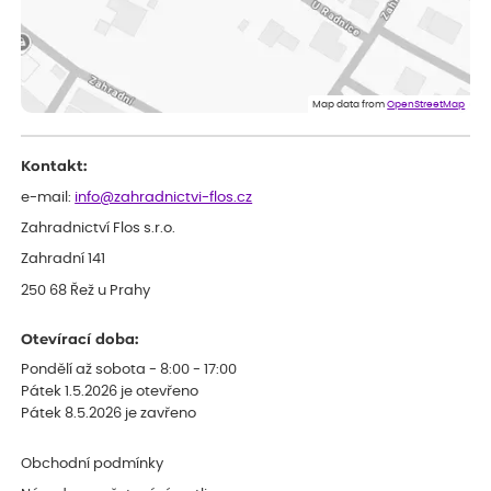
Velmi spokojená dekuji
Jana
ověřený nákup
dnes
Flos je nejlepší &#129321;
Map data from
OpenStreetMap
Kontakt:
e-mail:
info@zahradnictvi-flos.cz
Zahradnictví Flos s.r.o.
Zahradní 141
250 68 Řež u Prahy
Otevírací doba:
Pondělí až sobota - 8:00 - 17:00
Pátek 1.5.2026 je otevřeno
Pátek 8.5.2026 je zavřeno
Obchodní podmínky