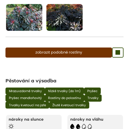
aby se podpořil nový růst.
zobrazit podobné rostliny
Pěstování a výsadba
Mrazuvzdorné trvalky
Nízké trvalky (do 1m)
Pryšec
Pryšec mandloňovitý
Rostliny do polostínu
Trvalky
Trvalky kvetoucí na jaře
Žlutě kvetoucí trvalky
nároky na slunce
nároky na vláhu