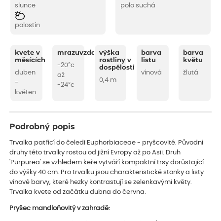
slunce
polo suchá
polostín
kvete v
mrazuvzdornost
výška
barva
barva
měsících
rostliny v
listu
květu
-20°c
dospělosti
duben
vínová
žlutá
až
0,4 m
-
-24°c
květen
Podrobný popis
Trvalka patřící do čeledi Euphorbiaceae - pryšcovité. Původní
druhy této trvalky rostou od jižní Evropy až po Asii. Druh
'Purpurea' se vzhledem keře vytváří kompaktní trsy dorůstající
do výšky 40 cm. Pro trvalku jsou charakteristické stonky a listy
vínové barvy, které hezky kontrastují se zelenkavými květy.
Trvalka kvete od začátku dubna do června.
Pryšec mandloňovitý v zahradě: