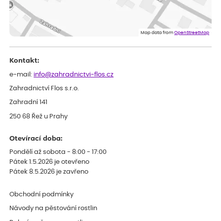
Lenka
ověřený nákup
dnes
Eshop, objednání bylo v pořádku, žádný problém. Jen jsem byla
Map data from
OpenStreetMap
smutná z dodávky jedné kytky, která nebyla v nejlepší kondici a i
po zasazení vypadá spíše, že odejde, než že se chytne. Byla to
celkově slabá rostlina oproti ostatním.
Kontakt:
e-mail:
info@zahradnictvi-flos.cz
Zahradnictví Flos s.r.o.
Zahradní 141
250 68 Řež u Prahy
Otevírací doba:
Pondělí až sobota - 8:00 - 17:00
Pátek 1.5.2026 je otevřeno
Pátek 8.5.2026 je zavřeno
Obchodní podmínky
Návody na pěstování rostlin