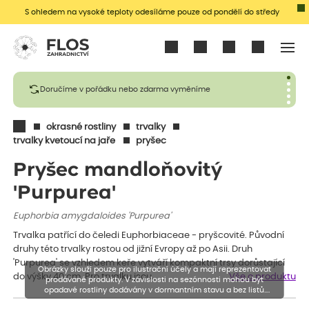
S ohledem na vysoké teploty odesíláme pouze od pondělí do středy
Přihlásit se
Doručíme v pořádku nebo zdarma vyměníme
okrasné rostliny
trvalky
trvalky kvetoucí na jaře
pryšec
Pryšec mandloňovitý
'Purpurea'
Euphorbia amygdaloides 'Purpurea'
Trvalka patřící do čeledi Euphorbiaceae - pryšcovité. Původní
druhy této trvalky rostou od jižní Evropy až po Asii. Druh
'Purpurea' se vzhledem keře vytváří kompaktní trsy dorůstající
Obrázky slouží pouze pro ilustrační účely a mají reprezentovat
do výšky 40 cm. Pro trvalku jsou…
Vše o produktu
prodávané produkty. V závislosti na sezónnosti mohou být
opadavé rostliny dodávány v dormantním stavu a bez listů.
Rostliny mohou být také sestřiženy níže, než je uvedená výška,