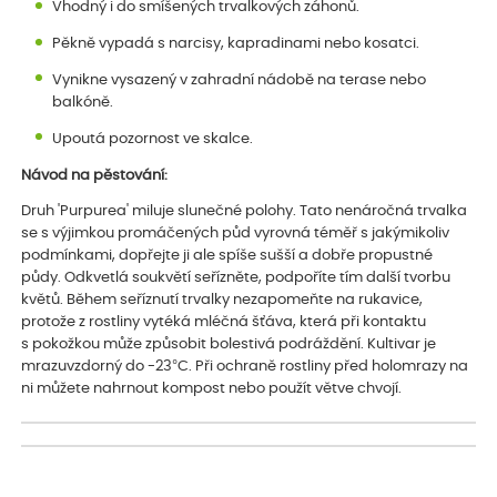
Vhodný i do smíšených trvalkových záhonů.
Pěkně vypadá s narcisy, kapradinami nebo kosatci.
Vynikne vysazený v zahradní nádobě na terase nebo
balkóně.
Upoutá pozornost ve skalce.
Návod na pěstování:
Druh 'Purpurea' miluje slunečné polohy. Tato nenáročná trvalka
se s výjimkou promáčených půd vyrovná téměř s jakýmikoliv
podmínkami, dopřejte ji ale spíše sušší a dobře propustné
půdy. Odkvetlá soukvětí seřízněte, podpoříte tím další tvorbu
květů. Během seříznutí trvalky nezapomeňte na rukavice,
protože z rostliny vytéká mléčná šťáva, která při kontaktu
s pokožkou může způsobit bolestivá podráždění. Kultivar je
mrazuvzdorný do -23°C. Při ochraně rostliny před holomrazy na
ni můžete nahrnout kompost nebo použít větve chvojí.