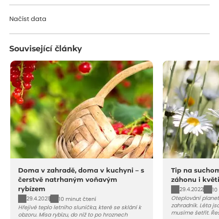
Načítám...
Načíst data
Související články
Doma v zahradě, doma v kuchyni – s
Tip na suchom
čerstvě natrhaným voňavým
záhonu i květ
rybízem
29.4.2022
10
Oteplování planet
29.4.2021
10 minut čtení
zahradník. Léta j
Hřejivé teplo letního sluníčka, které se sklání k
musíme šetřit. Ře
obzoru. Mísa rybízu, do níž to po hroznech