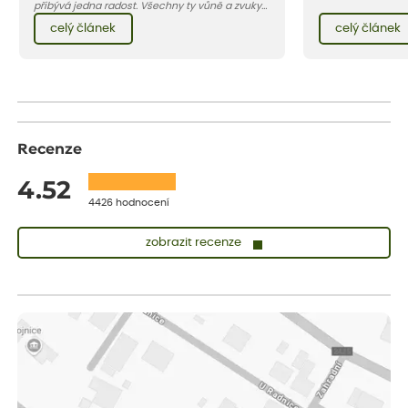
zásobníky na dešť
přibývá jedna radost. Všechny ty vůně a zvuky
kterým tyto podmí
červencové zahrady. Sklizeň rybízu do kuchyně
celý článek
celý článek
barevný záhon kve
vnese neuvěřitelný klid a radost. A taky trochu
si přát…
bezstarostnosti dětství při mlsání babiččina
drobenkového koláče s rybízem.
Recenze
4.52
4426 hodnocení
zobrazit recenze
Zuzana
ověřený nákup
dnes
Vše přišlo velice rychle krásně zabalené. Rostlinky po přesazení
velice dobře prospívají
Jarda
ověřený nákup
dnes
Dobrý den, byli jsme spokojeni