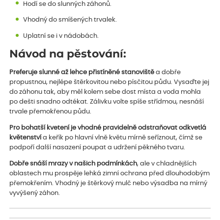
Hodí se do slunných záhonů.
Vhodný do smíšených trvalek.
Uplatní se i v nádobách.
Návod na pěstování:
Preferuje slunné až lehce přistíněné stanoviště
a dobře
propustnou, nejlépe štěrkovitou nebo písčitou půdu. Vysaďte jej
do záhonu tak, aby měl kolem sebe dost místa a voda mohla
po dešti snadno odtékat. Zálivku volte spíše střídmou, nesnáší
trvale přemokřenou půdu.
Pro bohatší kvetení je vhodné pravidelně odstraňovat odkvetlá
květenství
a keřík po hlavní vlně květu mírně seříznout, čímž se
podpoří další nasazení poupat a udržení pěkného tvaru.
Dobře snáší mrazy v našich podmínkách
, ale v chladnějších
oblastech mu prospěje lehká zimní ochrana před dlouhodobým
přemokřením. Vhodný je štěrkový mulč nebo výsadba na mírný
vyvýšený záhon.