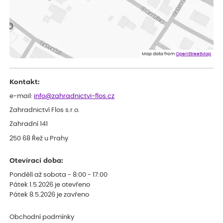
Rostlina mi přišla v dobrém stavu, jsem spokojená.
Zuzana
ověřený nákup
dnes
Spokojenost s dodáním kvalitních rostlin
Map data from
OpenStreetMap
Kontakt:
e-mail:
info@zahradnictvi-flos.cz
Zahradnictví Flos s.r.o.
Zahradní 141
250 68 Řež u Prahy
Otevírací doba:
Pondělí až sobota - 8:00 - 17:00
Pátek 1.5.2026 je otevřeno
Pátek 8.5.2026 je zavřeno
Obchodní podmínky