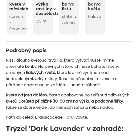
kvete v
výška
barva
barva
měsících
rostliny v
listu
květu
dospělosti
červen
stříbřitá
fialová
0,5 m
-
zelená
červenec
Podrobný popis
Nižší, dlouho kvetoucí trvalka, která vytváří husté, mírně
dřevnaté keříky. Na pevných stoncích nese bohaté hrozny
drobných
fialových květů
, které krásně vyniknou nad
šedozelenými, úzkými listy. Rostlina působí velmi vesele a
přitáhne pozornost na každém slunném záhoně.
Kvete od jara do léta,
často opakovaně po seříznutí odkvetlých
květů.
Dorůstá přibližně 30-50 cm na výšku a podobné šířky
,
takže se dobře vejde i do menších záhonů nebo nádob.
Patří do čeledi Brassicaceae - brukvovité.
Trýzel 'Dark Lavender' v zahradě: