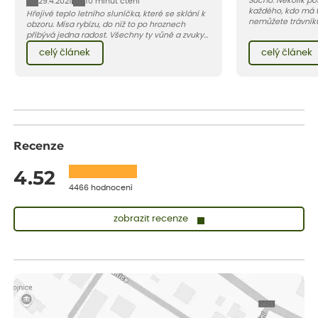
Sucho. Několik pos
29.4.2021
10 minut čtení
každého, kdo má 
Hřejivé teplo letního sluníčka, které se sklání k
nemůžete trávníku
obzoru. Mísa rybízu, do níž to po hroznech
vedra a nedostat
přibývá jedna radost. Všechny ty vůně a zvuky
bez újmy, zkuste j
červencové zahrady. Sklizeň rybízu do kuchyně
celý článek
celý článek
trvalek, které tr
vnese neuvěřitelný klid a radost. A taky trochu
spolehlivě nahrad
bezstarostnosti dětství při mlsání babiččina
(vydrží sešlapání)
drobenkového koláče s rybízem.
sekáním delší čas
Recenze
4.52
4466 hodnocení
zobrazit recenze
Vladimíra
ověřený nákup
dnes
Vše v pořádku, jsem spokojena.
Iveta
ověřený nákup
dnes