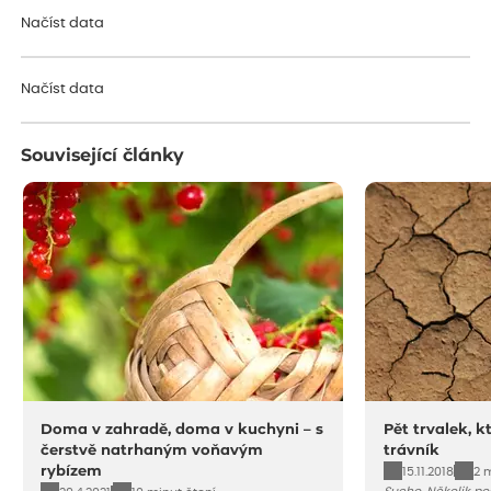
Načíst data
Načíst data
Související články
Doma v zahradě, doma v kuchyni – s
Pět trvalek, k
čerstvě natrhaným voňavým
trávník
rybízem
15.11.2018
2 