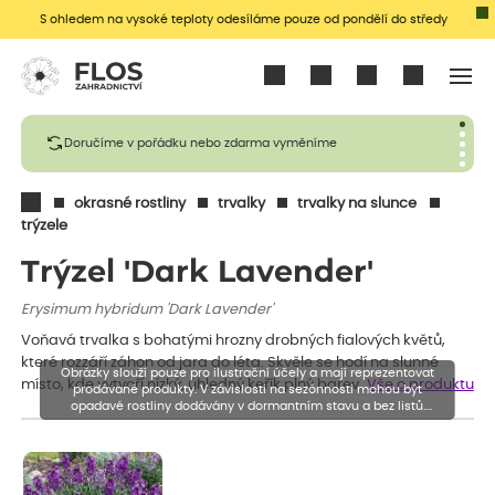
S ohledem na vysoké teploty odesíláme pouze od pondělí do středy
Přihlásit se
Doručíme v pořádku nebo zdarma vyměníme
okrasné rostliny
trvalky
trvalky na slunce
trýzele
Trýzel 'Dark Lavender'
Erysimum hybridum 'Dark Lavender'
Voňavá trvalka s bohatými hrozny drobných fialových květů,
které rozzáří záhon od jara do léta. Skvěle se hodí na slunné
Obrázky slouží pouze pro ilustrační účely a mají reprezentovat
místo, kde vytvoří nízký, úhledný keřík plný barev.
Vše o produktu
prodávané produkty. V závislosti na sezónnosti mohou být
opadavé rostliny dodávány v dormantním stavu a bez listů.
Rostliny mohou být také sestřiženy níže, než je uvedená výška,
aby se podpořil nový růst.