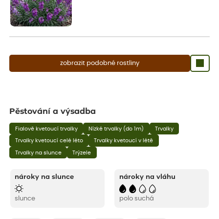
zobrazit podobné rostliny
Pěstování a výsadba
Fialově kvetoucí trvalky
Nízké trvalky (do 1m)
Trvalky
Trvalky kvetoucí celé léto
Trvalky kvetoucí v létě
Trvalky na slunce
Trýzele
nároky na slunce
nároky na vláhu
slunce
polo suchá