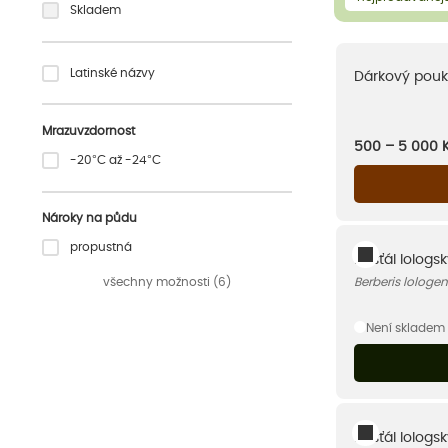
Skladem
Latinské názvy
Dárkový pouk
Mrazuvzdornost
500 – 5 000
-20°C až -24°C
Nároky na půdu
propustná
Dřišťál lologsk
všechny možnosti (6)
Berberis lologen
Není skladem
Dřišťál lologs