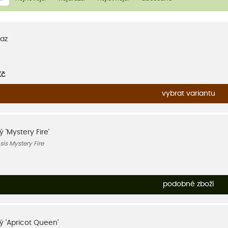
az
Kč
vybrat variantu
ý 'Mystery Fire'
sis Mystery Fire
podobné zboží
ký 'Apricot Queen'