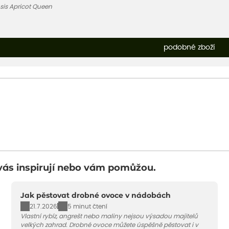
nsis Apricot Queen
podobné zboží
vás inspirují nebo vám pomůžou.
Jak pěstovat drobné ovoce v nádobách
21.7.2026
5 minut čtení
Vlastní rybíz, angrešt nebo maliny nejsou výsadou majitelů
velkých zahrad. Drobné ovoce můžete úspěšně pěstovat i v