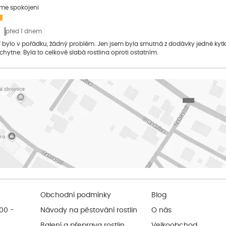
sme spokojeni
před 1 dnem
bylo v pořádku, žádný problém. Jen jsem byla smutná z dodávky jedné kytky, 
 chytne. Byla to celkově slabá rostlina oproti ostatním.
Obchodní podmínky
Blog
:00 -
Návody na pěstování rostlin
O nás
Balení a přeprava rostlin
Velkoobchod