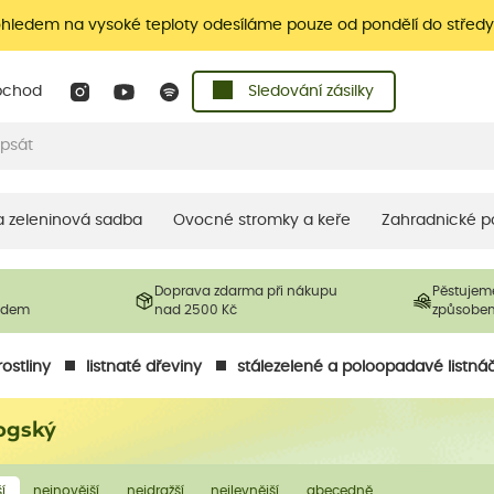
ohledem na vysoké teploty odesíláme pouze od pondělí do středy
bchod
Sledování zásilky
 a zeleninová sadba
Ovocné stromky a keře
Zahradnické p
Doprava zdarma při nákupu
Pěstujem
ladem
nad 2500 Kč
způsobe
ostliny
listnaté dřeviny
stálezelené a poloopadavé listná
logský
í
nejnovější
nejdražší
nejlevnější
abecedně