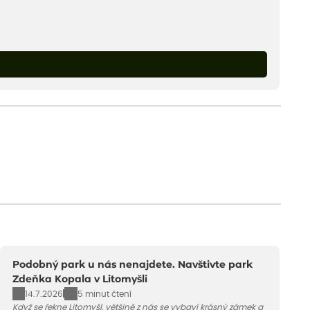
Podobný park u nás nenajdete. Navštivte park
Zdeňka Kopala v Litomyšli
14.7.2026
5 minut čtení
Když se řekne Litomyšl, většině z nás se vybaví krásný zámek a