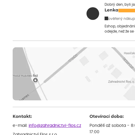
Dobrý den, byli j
Lenka
ověřený nákup
Eshop, objednání 
odejde, než že se
Kontakt:
Otevírací doba:
e-mail:
info@zahradnictvi-flos.cz
Pondělí až sobota - 8
17:00
Zahradnictví Flos s.r.o.