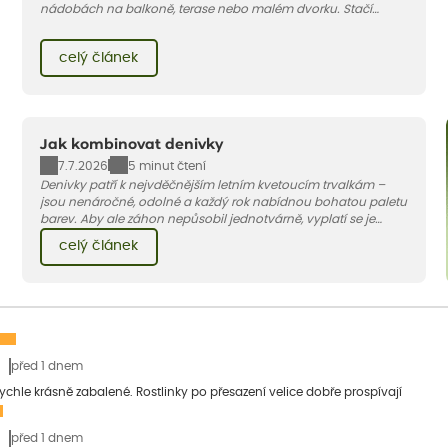
nádobách na balkoně, terase nebo malém dvorku. Stačí
vybrat vhodnou odrůdu, dostatečně velký květináč a dodržet
pár základních pravidel. V tomto článku vám poradíme, jak na
celý článek
to.
Jak kombinovat denivky
7.7.2026
5 minut čtení
Denivky patří k nejvděčnějším letním kvetoucím trvalkám –
jsou nenáročné, odolné a každý rok nabídnou bohatou paletu
barev. Aby ale záhon nepůsobil jednotvárně, vyplatí se je
doplnit vhodnými sousedy. V dnešním článku vám ukážeme, s
celý článek
jakými trvalkami a travinami denivky nejlépe ladí.
před 1 dnem
 rychle krásně zabalené. Rostlinky po přesazení velice dobře prospívají
před 1 dnem