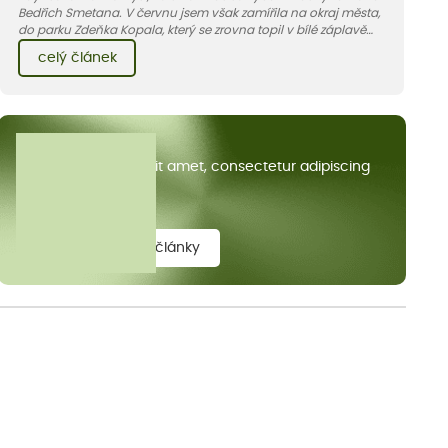
Bedřich Smetana. V červnu jsem však zamířila na okraj města,
do parku Zdeňka Kopala, který se zrovna topil v bílé záplavě
kvetoucích kopretin. Fotky řeknou víc než slova, přidávám k
celý článek
nim pár řádků o tom, jak tento jedinečný kus krajiny vznikl.
Všechny články
Lorem ipsum dolor sit amet, consectetur adipiscing
elit.
zobrazit všechny články