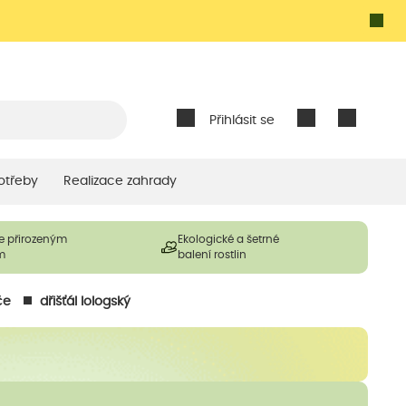
Přihlásit se
otřeby
Realizace zahrady
e přirozeným
Ekologické a šetrné
m
balení rostlin
če
dřišťál lologský