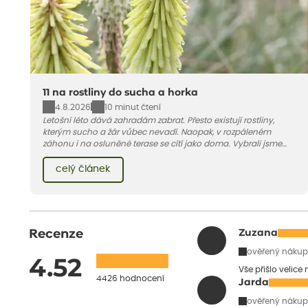
11 na rostliny do sucha a horka
4.8.2026
10 minut čtení
Letošní léto dává zahradám zabrat. Přesto existují rostliny,
kterým sucho a žár vůbec nevadí. Naopak, v rozpáleném
záhonu i na osluněné terase se cítí jako doma. Vybrali jsme
pro vás 11 tipů na odolné druhy, které zvládnou horké a suché
léto bez pravidelné zálivky. Pojďme se podívat, které to jsou.
celý článek
Recenze
Zuzana
ověřený nákup
4.52
Vše přišlo velice
4426 hodnocení
Jarda
ověřený nákup