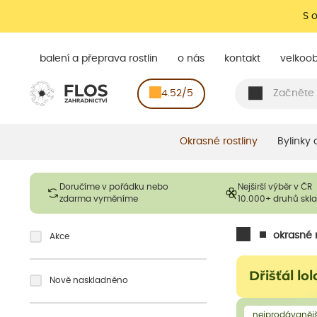
S 
balení a přeprava rostlin
o nás
kontakt
velkoo
4.52/5
Okrasné rostliny
Bylinky
Doručíme v pořádku nebo
Nejširší výběr v ČR
zdarma vyměníme
10.000+ druhů sk
okrasné r
Akce
Dřišťál lo
Nově naskladněno
nejprodávanějš