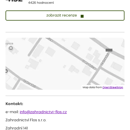
4426 hodnocení
zobrazit recenze
Zuzana
ověřený nákup
dnes
Vše přišlo velice rychle krásně zabalené. Rostlinky po přesazení
velice dobře prospívají
Jarda
ověřený nákup
dnes
Dobrý den, byli jsme spokojeni
Lenka
ověřený nákup
dnes
Eshop, objednání bylo v pořádku, žádný problém. Jen jsem byla
Map data from
OpenStreetMap
smutná z dodávky jedné kytky, která nebyla v nejlepší kondici a i
po zasazení vypadá spíše, že odejde, než že se chytne. Byla to
celkově slabá rostlina oproti ostatním.
Kontakt:
e-mail:
info@zahradnictvi-flos.cz
Zahradnictví Flos s.r.o.
Zahradní 141