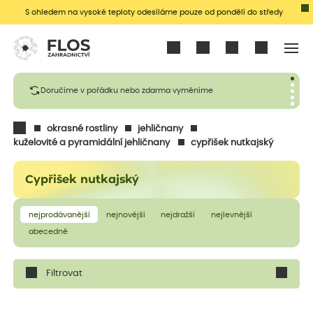
S ohledem na vysoké teploty odesíláme pouze od pondělí do středy
Přihlásit se
Doručíme v pořádku nebo zdarma vyměníme
okrasné rostliny
jehličnany
kuželovité a pyramidální jehličnany
cypřišek nutkajský
Cypřišek nutkajský
nejprodávanější
nejnovější
nejdražší
nejlevnější
abecedně
Filtrovat