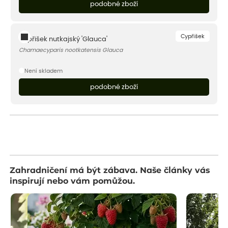
podobné zboží
Cypřišek
Cypřišek nutkajský 'Glauca'
Chamaecyparis nootkatensis Glauca
Není skladem
podobné zboží
Zahradničení má být zábava. Naše články vás
inspirují nebo vám pomůžou.