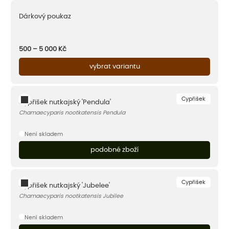
Dárkový poukaz
500 – 5 000
Kč
vybrat variantu
Cypřišek
Cypřišek nutkajský 'Pendula'
Chamaecyparis nootkatensis Pendula
Není skladem
podobné zboží
Cypřišek
Cypřišek nutkajský 'Jubelee'
Chamaecyparis nootkatensis Jubilee
Není skladem