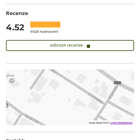
Recenze
4.52
4426 hodnocení
zobrazit recenze
Zuzana
ověřený nákup
dnes
Vše přišlo velice rychle krásně zabalené. Rostlinky po přesazení
velice dobře prospívají
Jarda
ověřený nákup
dnes
Dobrý den, byli jsme spokojeni
Lenka
ověřený nákup
dnes
Eshop, objednání bylo v pořádku, žádný problém. Jen jsem byla
Map data from
OpenStreetMap
smutná z dodávky jedné kytky, která nebyla v nejlepší kondici a i
po zasazení vypadá spíše, že odejde, než že se chytne. Byla to
celkově slabá rostlina oproti ostatním.