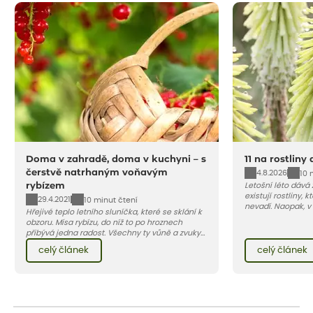
Doma v zahradě, doma v kuchyni – s
11 na rostliny
čerstvě natrhaným voňavým
4.8.2026
10 
rybízem
Letošní léto dává
existují rostliny,
29.4.2021
10 minut čtení
nevadí. Naopak, v
Hřejivé teplo letního sluníčka, které se sklání k
osluněné terase s
obzoru. Mísa rybízu, do níž to po hroznech
pro vás 11 tipů na
přibývá jedna radost. Všechny ty vůně a zvuky
horké a suché léto
červencové zahrady. Sklizeň rybízu do kuchyně
Pojďme se podívat,
celý článek
celý článek
vnese neuvěřitelný klid a radost. A taky trochu
bezstarostnosti dětství při mlsání babiččina
drobenkového koláče s rybízem.