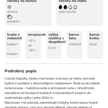
nároky na slunce
nároky na vláhu
slunce
polo suchá
polostín
kvete v
mrazuvzdornost
výška
barva
barva
měsících
rostliny v
listu
květu
-15°c
dospělosti
květen
stříbřitá
žlutá
až
0,1 m
-
-18°c
květen
Podrobný popis
Cotula hispida, česky mechovec srstnatý, je nízká, vytrvalá
bylina či polokeř s dřevnatějícím oddenkem. Řadí se do čeledi
Asteraceae - hvězdnicovité a přirozeně roste v Jihoafrické
republice na horských loukách a kamenitých svazích do
nadmořské výšky i přes 2000 m.
Mechovec má plazivé, zakořeňující lodyhy, které nesou hustě
olistěné výhony. Listy jsou jemně dělené, olivově zelené až