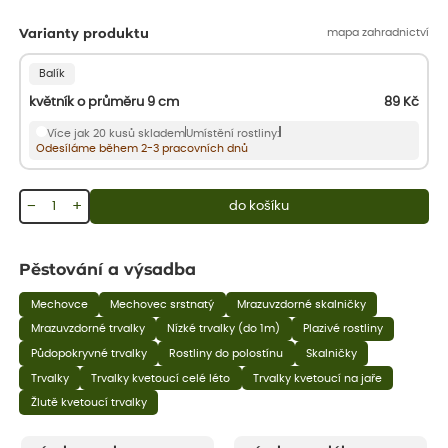
mapa zahradnictví
Varianty produktu
Balík
květník o průměru 9 cm
89
Kč
Více jak 20 kusů skladem
Umístění rostliny:
Odesíláme během 2-3 pracovních dnů
−
+
do košíku
Pěstování a výsadba
Mechovce
Mechovec srstnatý
Mrazuvzdorné skalničky
Mrazuvzdorné trvalky
Nízké trvalky (do 1m)
Plazivé rostliny
Půdopokryvné trvalky
Rostliny do polostínu
Skalničky
Trvalky
Trvalky kvetoucí celé léto
Trvalky kvetoucí na jaře
Žlutě kvetoucí trvalky