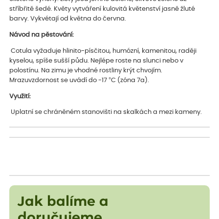
stříbřitě šedé. Květy vytváření kulovitá květenství jasně žluté
barvy. Vykvétají od května do června.
Návod na pěstování:
Cotula vyžaduje hlinito-písčitou, humózní, kamenitou, raději
kyselou, spíše sušší půdu. Nejlépe roste na slunci nebo v
polostínu. Na zimu je vhodné rostliny krýt chvojím.
Mrazuvzdornost se uvádí do -17 °C (zóna 7a).
Využití:
Uplatní se chráněném stanovišti na skalkách a mezi kameny.
Jak balíme a
doručujeme