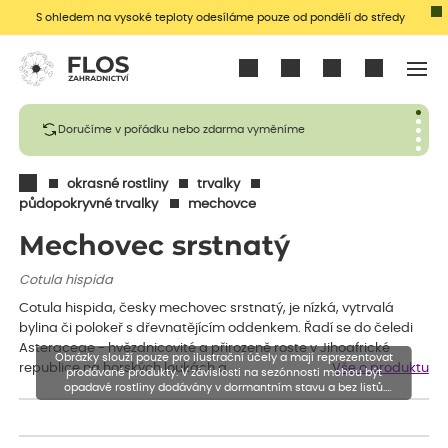
S ohledem na vysoké teploty odesíláme pouze od pondělí do středy
Přihlásit se
Doručíme v pořádku nebo zdarma vyměníme
okrasné rostliny
trvalky
půdopokryvné trvalky
mechovce
Mechovec srstnatý
Cotula hispida
Cotula hispida, česky mechovec srstnatý, je nízká, vytrvalá
bylina či polokeř s dřevnatějícím oddenkem. Řadí se do čeledi
Asteraceae - hvězdnicovité a přirozeně roste v Jihoafrické
Obrázky slouží pouze pro ilustrační účely a mají reprezentovat
republice na horských loukách a…
Vše o produktu
prodávané produkty. V závislosti na sezónnosti mohou být
opadavé rostliny dodávány v dormantním stavu a bez listů.
Rostliny mohou být také sestřiženy níže, než je uvedená výška,
aby se podpořil nový růst.