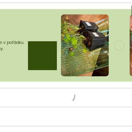
me v pořádku.
y.
Načítám...