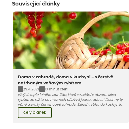
Související články
Doma v zahradě, doma v kuchyni – s čerstvě
natrhaným voňavým rybízem
29.4.2021
10 minut čtení
Hřejivé teplo letního sluníčka, které se sklání k obzoru. Mísa
rybízu, do níž to po hroznech přibývá jedna radost. Všechny ty
vůně a zvuky červencové zahrady. Sklizeň rybízu do kuchyně
vnese neuvěřitelný klid a radost. A taky trochu bezstarostnosti
celý článek
dětství při mlsání babiččina drobenkového koláče s rybízem.