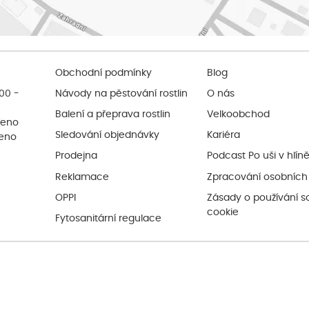
Obchodní podmínky
Blog
:00 -
Návody na pěstování rostlin
O nás
Balení a přeprava rostlin
Velkoobchod
řeno
Sledování objednávky
Kariéra
řeno
Prodejna
Podcast Po uši v hlín
Reklamace
Zpracování osobních
OPPI
Zásady o používání s
cookie
Fytosanitární regulace