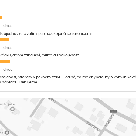
dnes
1objednavku a zatím jsem spokojená se sazenicemi
dnes
pořádku, dobře zabalené, celková spokojenost.
dnes
pokojenost, stromky v pěkném stavu. Jediné, co my chybělo, bylo komuniko
 náhradu. Děkujeme