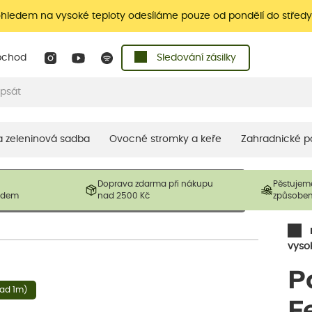
ohledem na vysoké teploty odesíláme pouze od pondělí do středy
bchod
Sledování zásilky
 a zeleninová sadba
Ovocné stromky a keře
Zahradnické p
 prodávané produkty. V závislosti na sezónnosti mohou být
Doprava zdarma při nákupu
Pěstujem
ostliny mohou být také sestřiženy níže, než je uvedená
ladem
nad 2500 Kč
způsobe
řil nový růst.
vyso
P
nad 1m)
F