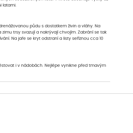
 latami.
drenážovanou půdu s dostatkem živin a vláhy. Na
 zimu trsy svazují a nakrývají chvojím. Zabrání se tak
í. Na jaře se kryt odstraní a listy seříznou cca 10
i pěstovat i v nádobách. Nejlépe vynikne před tmavým