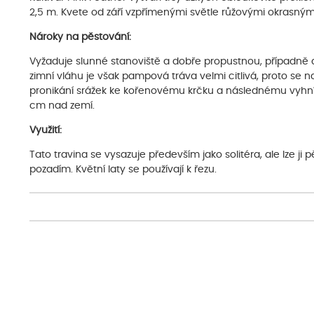
2,5 m. Kvete od září vzpřímenými světle růžovými okrasnými
Nároky na pěstování:
Vyžaduje slunné stanoviště a dobře propustnou, případně 
zimní vláhu je však pampová tráva velmi citlivá, proto se na
pronikání srážek ke kořenovému krčku a následnému vyhníván
cm nad zemí.
Využití:
Tato travina se vysazuje především jako solitéra, ale lze j
pozadím. Květní laty se používají k řezu.