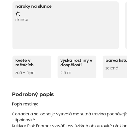
nároky na slunce
slunce
kvete v
výška rostliny v
barva list
měsících
dospělosti
zelená
září - říjen
2,5 m
Podrobný popis
Popis rostliny:
Cortaderia selloana je vytrvalá mohutná travina pocházejí
- lipnicovité.
Kultivar Pink Feather vytváří trsy úzkých obloukovitě překl