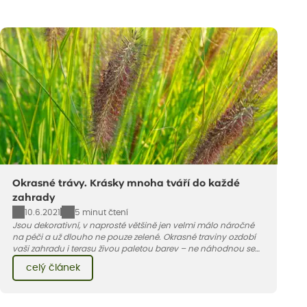
Okrasné trávy. Krásky mnoha tváří do každé
zahrady
10.6.2021
5 minut čtení
Jsou dekorativní, v naprosté většině jen velmi málo náročné
na péči a už dlouho ne pouze zelené. Okrasné traviny ozdobí
vaši zahradu i terasu živou paletou barev – ne náhodnou se
jedna z nejoblíbenějších jmenuje ozdobnice.
celý článek