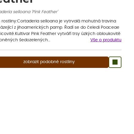
deria selloana 'Pink Feather'
 rostliny:Cortaderia selloana je vytrvalá mohutná travina
ázející z jihoamerických pamp. Řadí se do čeledi Poaceae
nicovité.Kultivar Pink Feather vytváří trsy úzkých obloukovitě
loněných šedozelených…
Vše o produktu
zobrazit podobné rostliny