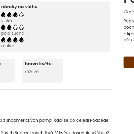
nároky na vláhu
Corta
vlhká
Popis
poch
polo suchá
- lip
přek
mokro
u
barva květu
růžová
cí z jihoamerických pamp. Řadí se do čeledi Poaceae
oněných šedozelených listů. V květu dosahuje výšky až