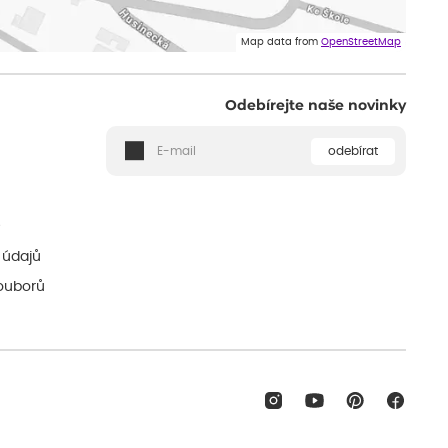
Map data from
OpenStreetMap
Odebírejte naše novinky
odebírat
ě
 údajů
ouborů