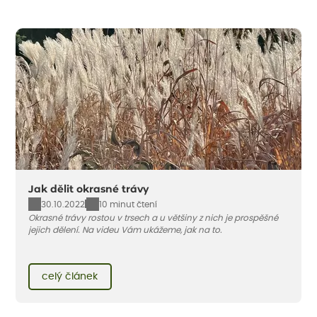
Jak dělit okrasné trávy
30.10.2022
10 minut čtení
Okrasné trávy rostou v trsech a u většiny z nich je prospěšné
jejich dělení. Na videu Vám ukážeme, jak na to.
celý článek