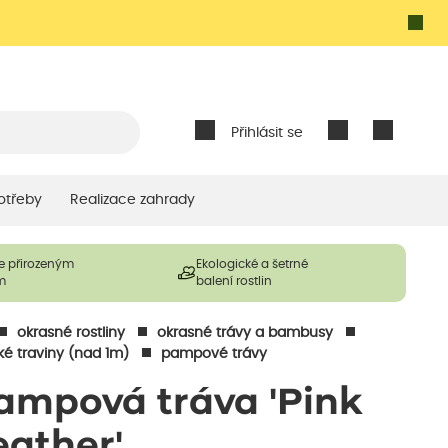
Přihlásit se
otřeby
Realizace zahrady
e přirozeným
Ekologické a šetrné
m
balení rostlin
okrasné rostliny
okrasné trávy a bambusy
ké traviny (nad 1m)
pampové trávy
ampová tráva 'Pink
eather'