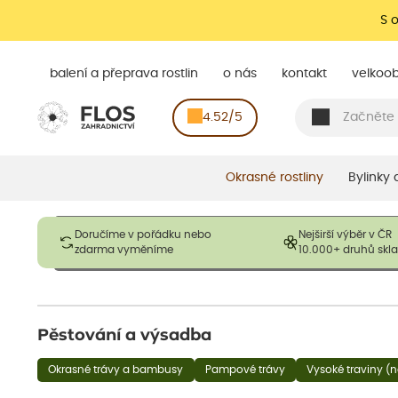
S 
balení a přeprava rostlin
o nás
kontakt
velkoo
4.52/5
Okrasné rostliny
Bylinky
Obrázky slouží pouze pro ilustrační účely a mají reprezentovat
Doručíme v pořádku nebo
Nejširší výběr v ČR
opadavé rostliny dodávány v dormantním stavu a bez listů. R
zdarma vyměníme
10.000+ druhů sk
výška, aby se podpo
Pěstování a výsadba
Okrasné trávy a bambusy
Pampové trávy
Vysoké traviny (