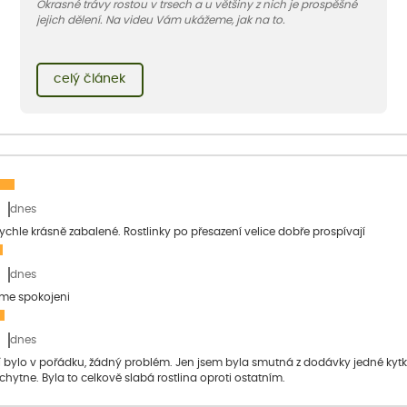
Okrasné trávy rostou v trsech a u většiny z nich je prospěšné
jejich dělení. Na videu Vám ukážeme, jak na to.
celý článek
dnes
 rychle krásně zabalené. Rostlinky po přesazení velice dobře prospívají
dnes
sme spokojeni
dnes
bylo v pořádku, žádný problém. Jen jsem byla smutná z dodávky jedné kytky, 
 chytne. Byla to celkově slabá rostlina oproti ostatním.