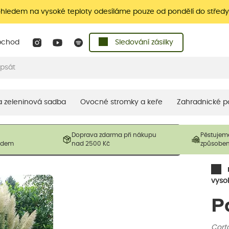
ohledem na vysoké teploty odesíláme pouze od pondělí do středy
bchod
Sledování zásilky
 a zeleninová sadba
Ovocné stromky a keře
Zahradnické p
 prodávané produkty. V závislosti na sezónnosti mohou být
Doprava zdarma při nákupu
Pěstujem
ostliny mohou být také sestřiženy níže, než je uvedená
ladem
nad 2500 Kč
způsobe
řil nový růst.
vyso
P
Corta