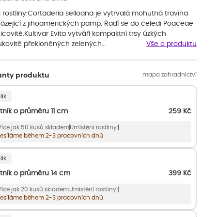
 rostliny:Cortaderia selloana je vytrvalá mohutná travina
ázející z jihoamerických pamp. Řadí se do čeledi Poaceae
nicovité.Kultivar Evita vytváří kompaktní trsy úzkých
ukovitě překloněných zelených…
Vše o produktu
mapa zahradnictví
anty produktu
lík
tník o průměru 11 cm
259
Kč
Více jak 50 kusů skladem
Umístění rostliny:
esíláme během 2-3 pracovních dnů
lík
tník o průměru 14 cm
399
Kč
Více jak 20 kusů skladem
Umístění rostliny:
esíláme během 2-3 pracovních dnů