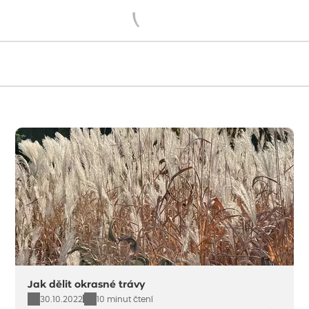
Načítám...
Jak dělit okrasné trávy
30.10.2022
10 minut čtení