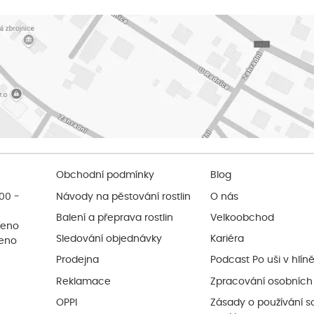
Obchodní podmínky
Blog
:00 -
Návody na pěstování rostlin
O nás
Balení a přeprava rostlin
Velkoobchod
řeno
Sledování objednávky
Kariéra
řeno
Prodejna
Podcast Po uši v hlín
Reklamace
Zpracování osobních
OPPI
Zásady o používání s