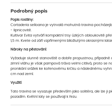
Podrobný popis
Popis rostliny:
Cortaderia selloana je vytrvalá mohutná travina pocházejí
- lipnicovité.
Kultivar Evita vytváří kompaktní trsy úzkých obloukovitě př
1,5 m. Kvete od září vzpřímenými bíložlutými okrasnými lata
Nároky na pěstování:
Vyžaduje slunné stanoviště a dobře propustnou, případně 
zimní vláhu je však pampová tráva velmi citlivá, proto se na
pronikání srážek ke kořenovému krčku a následnému vyhníván
cm nad zemí.
Využití:
Tato travina se vysazuje především jako solitéra, ale lze j
pozadím. Květní laty se používají k řezu.