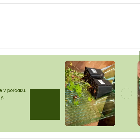
me v pořádku.
y.