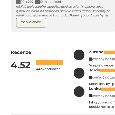
29.4.2021
10 minut čtení
Hřejivé teplo letního sluníčka, které se sklání k obzoru. Mísa
rybízu, do níž to po hroznech přibývá jedna radost. Všechny ty
vůně a zvuky červencové zahrady. Sklizeň rybízu do kuchyně
vnese neuvěřitelný klid a radost. A taky trochu bezstarostnosti
celý článek
dětství při mlsání babiččina drobenkového koláče s rybízem.
Recenze
Zuzana
ověřený nákup
4.52
Vše přišlo velice
4426 hodnocení
Jarda
ověřený nákup
Dobrý den, byli j
Lenka
ověřený nákup
Eshop, objednání 
odejde, než že se