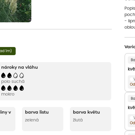
Popis
poch
- lip
oblo
Vari
nad 1m)
Ba
nároky na vláhu
kvě
polo suchá
Od
mokro
Ba
kvě
liny v
barva listu
barva květu
zelená
žlutá
Od