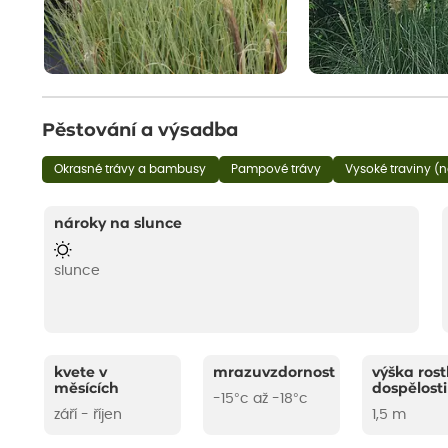
Pěstování a výsadba
Okrasné trávy a bambusy
Pampové trávy
Vysoké traviny (
nároky na slunce
slunce
kvete v
mrazuvzdornost
výška rost
měsících
dospělosti
-15°c až -18°c
září - říjen
1,5 m