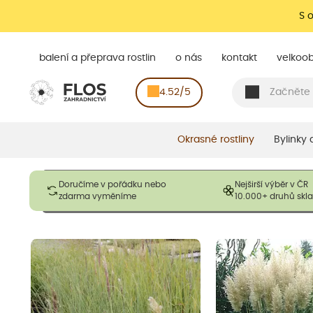
S 
balení a přeprava rostlin
o nás
kontakt
velkoo
4.52/5
Okrasné rostliny
Bylinky
Obrázky slouží pouze pro ilustrační účely a mají reprezentovat
Doručíme v pořádku nebo
Nejširší výběr v ČR
opadavé rostliny dodávány v dormantním stavu a bez listů. R
zdarma vyměníme
10.000+ druhů sk
výška, aby se podpo