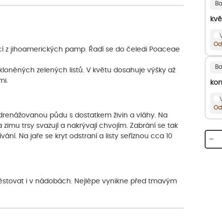
Ba
kvě
Od
cí z jihoamerických pamp. Řadí se do čeledi Poaceae
Ba
ekloněných zelených listů. V květu dosahuje výšky až
mi.
kon
Od
drenážovanou půdu s dostatkem živin a vláhy. Na
 zimu trsy svazují a nakrývají chvojím. Zabrání se tak
í. Na jaře se kryt odstraní a listy seříznou cca 10
−
i pěstovat i v nádobách. Nejlépe vynikne před tmavým