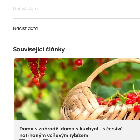
Načíst data
Načíst data
Související články
Doma v zahradě, doma v kuchyni – s čerstvě
natrhaným voňavým rybízem