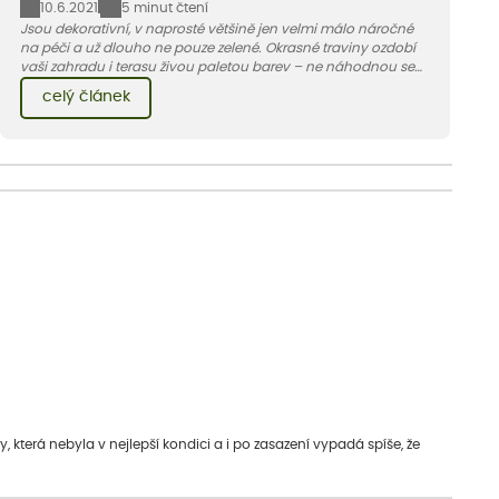
10.6.2021
5 minut čtení
Jsou dekorativní, v naprosté většině jen velmi málo náročné
na péči a už dlouho ne pouze zelené. Okrasné traviny ozdobí
vaši zahradu i terasu živou paletou barev – ne náhodnou se
jedna z nejoblíbenějších jmenuje ozdobnice.
celý článek
která nebyla v nejlepší kondici a i po zasazení vypadá spíše, že