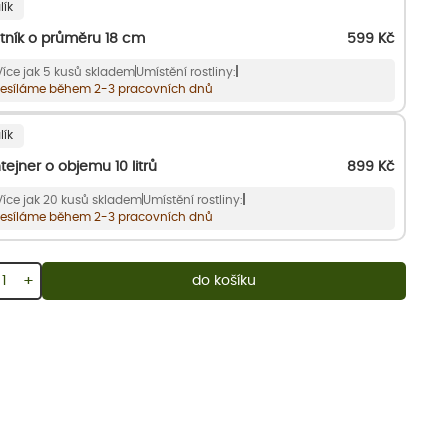
lík
tník o průměru 18 cm
599
Kč
Více jak 5 kusů skladem
Umístění rostliny:
esíláme během 2-3 pracovních dnů
lík
tejner o objemu 10 litrů
899
Kč
Více jak 20 kusů skladem
Umístění rostliny:
esíláme během 2-3 pracovních dnů
+
do košíku