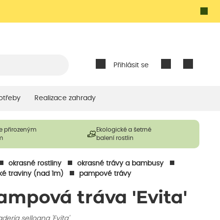
Přihlásit se
otřeby
Realizace zahrady
e přirozeným
Ekologické a šetrné
m
balení rostlin
okrasné rostliny
okrasné trávy a bambusy
ké traviny (nad 1m)
pampové trávy
ampová tráva 'Evita'
deria selloana 'Evita'