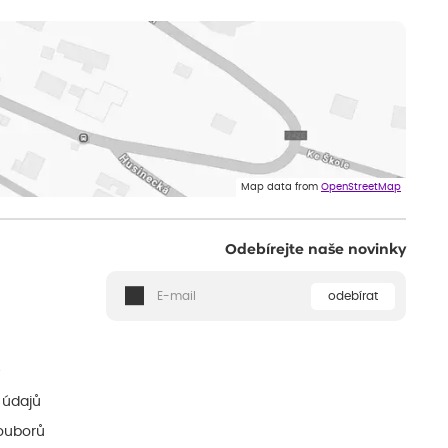
Map data from
OpenStreetMap
Odebírejte naše novinky
odebírat
ě
 údajů
ouborů