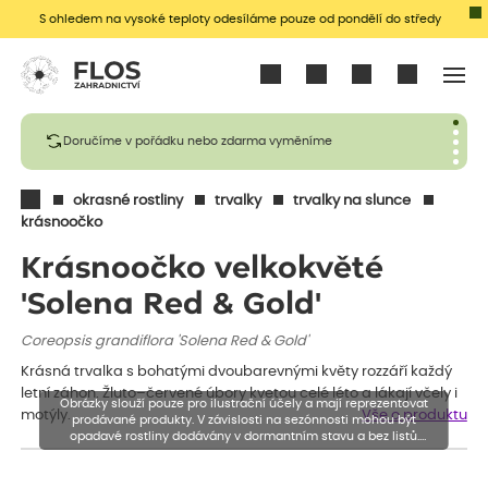
S ohledem na vysoké teploty odesíláme pouze od pondělí do středy
Přihlásit se
Doručíme v pořádku nebo zdarma vyměníme
okrasné rostliny
trvalky
trvalky na slunce
krásnoočko
Krásnoočko velkokvěté
'Solena Red & Gold'
Coreopsis grandiflora 'Solena Red & Gold'
Krásná trvalka s bohatými dvoubarevnými květy rozzáří každý
letní záhon. Žluto–červené úbory kvetou celé léto a lákají včely i
Obrázky slouží pouze pro ilustrační účely a mají reprezentovat
motýly.
Vše o produktu
prodávané produkty. V závislosti na sezónnosti mohou být
opadavé rostliny dodávány v dormantním stavu a bez listů.
Rostliny mohou být také sestřiženy níže, než je uvedená výška,
aby se podpořil nový růst.