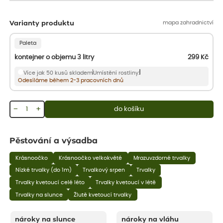
mapa zahradnictví
Varianty produktu
Paleta
kontejner o objemu 3 litry
299
Kč
Více jak 50 kusů skladem
Umístění rostliny:
Odesíláme během 2-3 pracovních dnů
−
+
do košíku
Pěstování a výsadba
Krásnoočko
Krásnoočko velkokvěté
Mrazuvzdorné trvalky
Nízké trvalky (do 1m)
Trvalkový srpen
Trvalky
Trvalky kvetoucí celé léto
Trvalky kvetoucí v létě
Trvalky na slunce
Žlutě kvetoucí trvalky
nároky na slunce
nároky na vláhu