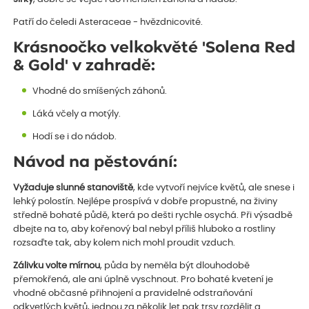
Patří do čeledi Asteraceae - hvězdnicovité.
Krásnoočko velkokvěté 'Solena Red
& Gold' v zahradě:
Vhodné do smíšených záhonů.
Láká včely a motýly.
Hodí se i do nádob.
Návod na pěstování:
Vyžaduje slunné stanoviště
, kde vytvoří nejvíce květů, ale snese i
lehký polostín. Nejlépe prospívá v dobře propustné, na živiny
středně bohaté půdě, která po dešti rychle osychá. Při výsadbě
dbejte na to, aby kořenový bal nebyl příliš hluboko a rostliny
rozsaďte tak, aby kolem nich mohl proudit vzduch.
Zálivku volte mírnou
, půda by neměla být dlouhodobě
přemokřená, ale ani úplně vyschnout. Pro bohaté kvetení je
vhodné občasné přihnojení a pravidelné odstraňování
odkvetlých květů, jednou za několik let pak trsy rozdělit a