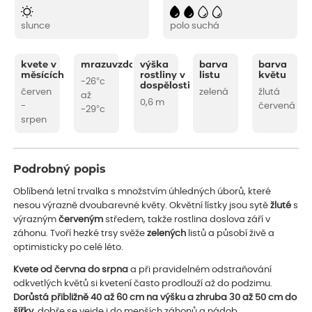
slunce
polo suchá
kvete v
mrazuvzdornost
výška
barva
barva
měsících
rostliny v
listu
květu
-26°c
dospělosti
červen
zelená
žlutá
až
0,6 m
-
červená
-29°c
srpen
Podrobný popis
Oblíbená letní trvalka s množstvím úhledných úborů, které
nesou výrazně dvoubarevné květy. Okvětní lístky jsou sytě
žluté
s
výrazným
červeným
středem, takže rostlina doslova září v
záhonu. Tvoří hezké trsy svěže
zelených
listů a působí živě a
optimisticky po celé léto.
Kvete od června do srpna
a při pravidelném odstraňování
odkvetlých květů si kvetení často prodlouží až do podzimu.
Dorůstá přibližně 40 až 60 cm na výšku a zhruba 30 až 50 cm do
šířky
, dobře se vejde i do menších záhonů a nádob.