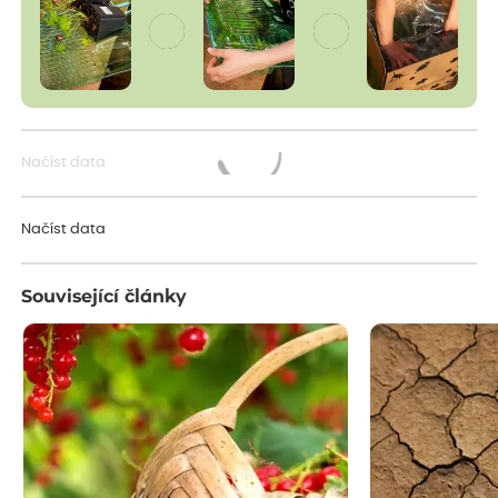
Načíst data
Načítám...
Načíst data
Související články