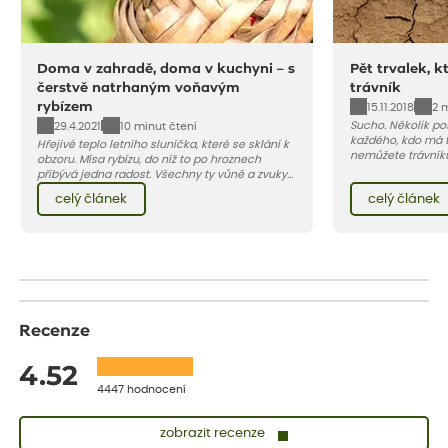
Doma v zahradě, doma v kuchyni – s
Pět trvalek, k
čerstvě natrhaným voňavým
trávník
rybízem
15.11.2018
2 
Sucho. Několik pos
29.4.2021
10 minut čtení
každého, kdo má 
Hřejivé teplo letního sluníčka, které se sklání k
nemůžete trávníku
obzoru. Mísa rybízu, do níž to po hroznech
vedra a nedostat
přibývá jedna radost. Všechny ty vůně a zvuky
bez újmy, zkuste j
červencové zahrady. Sklizeň rybízu do kuchyně
celý článek
celý článek
trvalek, které tr
vnese neuvěřitelný klid a radost. A taky trochu
spolehlivě nahrad
bezstarostnosti dětství při mlsání babiččina
(vydrží sešlapání)
drobenkového koláče s rybízem.
sekáním delší čas
Recenze
4.52
4447 hodnocení
zobrazit recenze