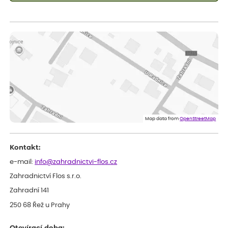
Sandra
ověřený nákup
dnes
vše v naprostém pořádku
Eva
ověřený nákup
dnes
Velmi spokojená dekuji
Jana
ověřený nákup
dnes
Flos je nejlepší &#129321;
Map data from
OpenStreetMap
Kontakt:
e-mail:
info@zahradnictvi-flos.cz
Zahradnictví Flos s.r.o.
Zahradní 141
250 68 Řež u Prahy