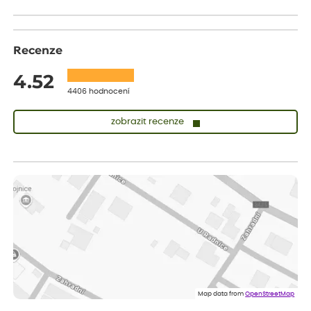
Recenze
4.52
4406 hodnocení
zobrazit recenze
Lenka
ověřený nákup
před 1 dnem
Měla jsem pouze 1objednavku a zatím jsem spokojená se
sazenicemi
Miroslava
ověřený nákup
před 1 dnem
Rostliny byly v pořádku, dobře zabalené, celková spokojenost.
Dominika
ověřený nákup
před 1 dnem
Doporučuji :). Spokojenost, stromky v pěkném stavu. Jediné, co
Map data from
OpenStreetMap
my chybělo, bylo komunikování nedostupného zboží před
odesláním objednávky, objednali bychom obratem náhradu.