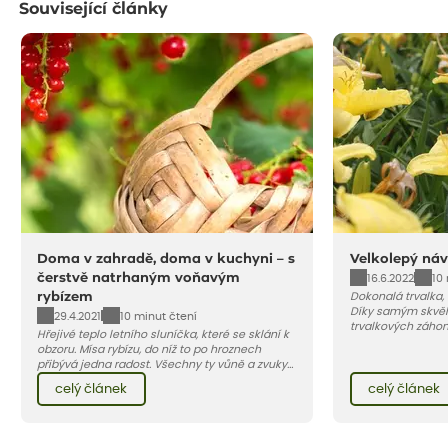
Související články
Doma v zahradě, doma v kuchyni – s
Velkolepý náv
čerstvě natrhaným voňavým
16.6.2022
10
rybízem
Dokonalá trvalka,
Díky samým skvěl
29.4.2021
10 minut čtení
trvalkových záho
Hřejivé teplo letního sluníčka, které se sklání k
zahradách, ale i 
obzoru. Mísa rybízu, do níž to po hroznech
přibývá jedna radost. Všechny ty vůně a zvuky
červencové zahrady. Sklizeň rybízu do kuchyně
celý článek
celý článek
vnese neuvěřitelný klid a radost. A taky trochu
bezstarostnosti dětství při mlsání babiččina
drobenkového koláče s rybízem.