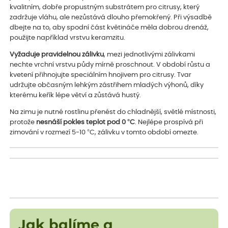
kvalitním, dobře propustným substrátem pro citrusy, který
zadržuje vláhu, ale nezůstává dlouho přemokřený. Při výsadbě
dbejte na to, aby spodní část květináče měla dobrou drenáž,
použijte například vrstvu keramzitu.
Vyžaduje pravidelnou zálivku
, mezi jednotlivými zálivkami
nechte vrchní vrstvu půdy mírně proschnout. V období růstu a
kvetení přihnojujte speciálním hnojivem pro citrusy. Tvar
udržujte občasným lehkým zástřihem mladých výhonů, díky
kterému keřík lépe větví a zůstává hustý.
Na zimu je nutné rostlinu přenést do chladnější, světlé místnosti,
protože
nesnáší pokles teplot pod 0 °C
. Nejlépe prospívá při
zimování v rozmezí 5-10 °C, zálivku v tomto období omezte.
Jak balíme a