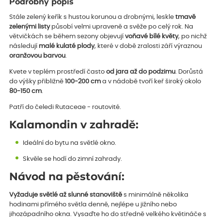
Podrobný popis
Stále zelený keřík s hustou korunou a drobnými, leskle
tmavě
zelenými listy
působí velmi upraveně a svěže po celý rok. Na
větvičkách se během sezony objevují
voňavé bílé květy
, po nichž
následují
malé kulaté plody
, které v době zralosti září výraznou
oranžovou barvou
.
Kvete v teplém prostředí často
od jara až do podzimu
. Dorůstá
do výšky přibližně
100-200 cm
a v nádobě tvoří keř široký okolo
80-150 cm
.
Patří do čeledi Rutaceae - routovité.
Kalamondin v zahradě:
Ideální do bytu na světlé okno.
Skvěle se hodí do zimní zahrady.
Návod na pěstování:
Vyžaduje světlé až slunné stanoviště
s minimálně několika
hodinami přímého světla denně, nejlépe u jižního nebo
jihozápadního okna. Vysaďte ho do středně velkého květináče s