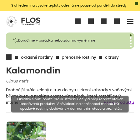
S ohledem na vysoké teploty odesíláme pouze od pondělí do středy
Přihlásit se
Doručíme v pořádku nebo zdarma vyměníme
okrasné rostliny
přenosné rostliny
citrusy
Kalamondin
Citrus mitis
Drobnější stále zelený citrus do bytu i zimní zahrady s voňavými
bílými květy a malými oranžovými plody, které rozzáří celý
Obrázky slouží pouze pro ilustrační účely a mají reprezentovat
interiér.
Vše o produktu
prodávané produkty. V závislosti na sezónnosti mohou být
opadavé rostliny dodávány v dormantním stavu a bez listů.
Rostliny mohou být také sestřiženy níže, než je uvedená výška,
aby se podpořil nový růst.