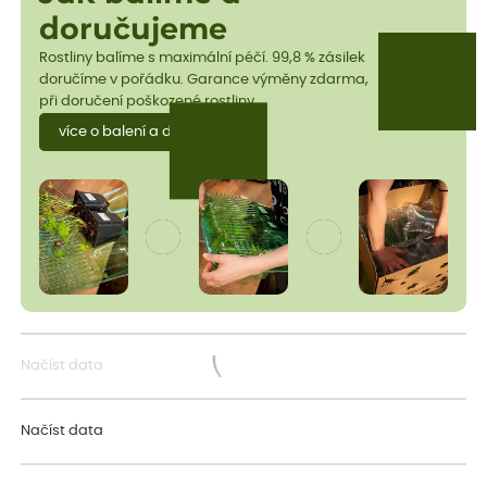
doručujeme
Rostliny balíme s maximální péčí. 99,8 % zásilek
doručíme v pořádku. Garance výměny zdarma,
při doručení poškozené rostliny.
více o balení a dopravě
Načíst data
Načítám...
Načíst data