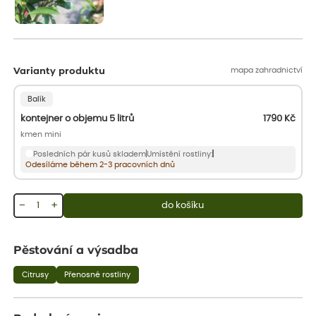
mapa zahradnictví
Varianty produktu
Balík
kontejner o objemu 5 litrů
1790
Kč
kmen mini
Posledních pár kusů skladem
Umístění rostliny:
Odesíláme během 2-3 pracovních dnů
−
+
do košíku
Pěstování a výsadba
Citrusy
Přenosné rostliny