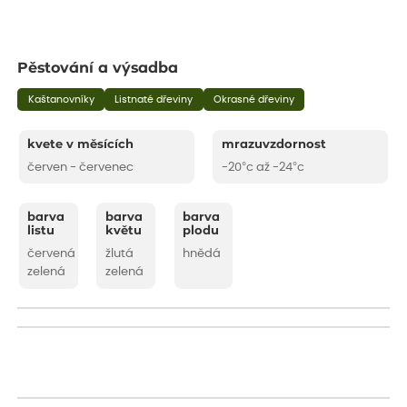
Pěstování a výsadba
Kaštanovníky
Listnaté dřeviny
Okrasné dřeviny
kvete v měsících
mrazuvzdornost
červen - červenec
-20°c až -24°c
barva
barva
barva
listu
květu
plodu
červená
žlutá
hnědá
zelená
zelená