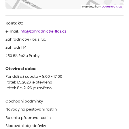
Doporučuji :). Spokojenost, stromky v pěkném stavu. Jediné, co
Map data from
OpenStreetMap
my chybělo, bylo komunikování nedostupného zboží před
odesláním objednávky, objednali bychom obratem náhradu.
Děkujeme
Kontakt:
e-mail:
info@zahradnictvi-flos.cz
Zahradnictví Flos s.r.o.
Zahradní 141
250 68 Řež u Prahy
Otevírací doba:
Pondělí až sobota - 8:00 - 17:00
Pátek 1.5.2026 je otevřeno
Pátek 8.5.2026 je zavřeno
Obchodní podmínky
Návody na pěstování rostlin
Balení a přeprava rostlin
Sledování objednávky