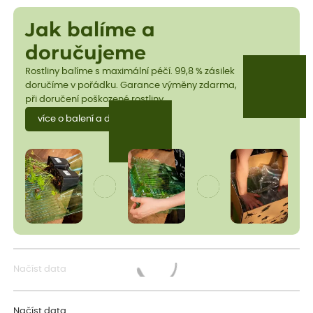
Jak balíme a
doručujeme
Rostliny balíme s maximální péčí. 99,8 % zásilek
doručíme v pořádku. Garance výměny zdarma,
při doručení poškozené rostliny.
více o balení a dopravě
Načíst data
Načítám...
Načíst data