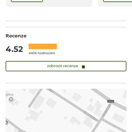
bezstarostnosti dětství při mlsání babiččina
drobenkového koláče s rybízem.
Recenze
4.52
4406 hodnocení
zobrazit recenze
Lenka
ověřený nákup
před 1 dnem
Měla jsem pouze 1objednavku a zatím jsem spokojená se
sazenicemi
Miroslava
ověřený nákup
před 1 dnem
Rostliny byly v pořádku, dobře zabalené, celková spokojenost.
Dominika
ověřený nákup
před 1 dnem