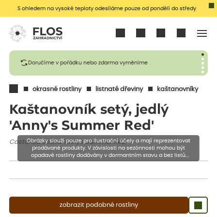
S ohledem na vysoké teploty odesíláme pouze od pondělí do středy
Přihlásit se
Doručíme v pořádku nebo zdarma vyměníme
okrasné rostliny
listnaté dřeviny
kaštanovníky
Kaštanovník setý, jedlý
'Anny's Summer Red'
Obrázky slouží pouze pro ilustrační účely a mají reprezentovat
Castanea sativa 'Anny's Summer Red'
prodávané produkty. V závislosti na sezónnosti mohou být
opadavé rostliny dodávány v dormantním stavu a bez listů.
Rostliny mohou být také sestřiženy níže, než je uvedená výška,
aby se podpořil nový růst.
zobrazit podobné rostliny