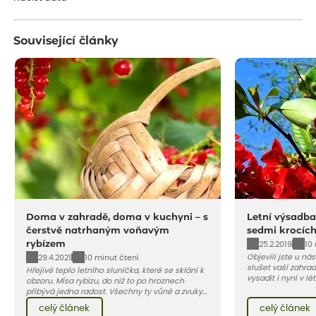
Související články
Doma v zahradě, doma v kuchyni – s
Letní výsadba
čerstvě natrhaným voňavým
sedmi krocíc
rybízem
25.2.2019
10
Objevili jste u ná
29.4.2021
10 minut čtení
slušet vaší zahra
Hřejivé teplo letního sluníčka, které se sklání k
vysadit i nyní v l
obzoru. Mísa rybízu, do níž to po hroznech
v kontejnerech, d
přibývá jedna radost. Všechny ty vůně a zvuky
celý rok – nyní p
červencové zahrady. Sklizeň rybízu do kuchyně
celý článek
celý článek
vody než na jaře 
vnese neuvěřitelný klid a radost. A taky trochu