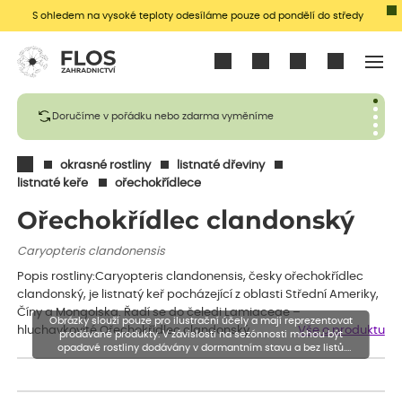
S ohledem na vysoké teploty odesíláme pouze od pondělí do středy
Přihlásit se
Doručíme v pořádku nebo zdarma vyměníme
okrasné rostliny
listnaté dřeviny
listnaté keře
ořechokřídlece
Ořechokřídlec clandonský
Caryopteris clandonensis
Popis rostliny:Caryopteris clandonensis, česky ořechokřídlec
clandonský, je listnatý keř pocházející z oblasti Střední Ameriky,
Číny a Mongolska. Řadí se do čeledi Lamiaceae –
Obrázky slouží pouze pro ilustrační účely a mají reprezentovat
hluchavkovité.Ořechokřídlec clandonský…
Vše o produktu
prodávané produkty. V závislosti na sezónnosti mohou být
opadavé rostliny dodávány v dormantním stavu a bez listů.
Rostliny mohou být také sestřiženy níže, než je uvedená výška,
aby se podpořil nový růst.