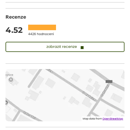
Recenze
4.52
4426 hodnocení
zobrazit recenze
Zuzana
ověřený nákup
před 1 dnem
Vše přišlo velice rychle krásně zabalené. Rostlinky po přesazení
velice dobře prospívají
Jarda
ověřený nákup
před 1 dnem
Dobrý den, byli jsme spokojeni
Lenka
ověřený nákup
před 1 dnem
Eshop, objednání bylo v pořádku, žádný problém. Jen jsem byla
Map data from
OpenStreetMap
smutná z dodávky jedné kytky, která nebyla v nejlepší kondici a i
po zasazení vypadá spíše, že odejde, než že se chytne. Byla to
celkově slabá rostlina oproti ostatním.