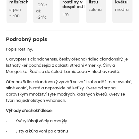
měsících
rostliny v
listu
květu
-20°c
dospělosti
srpen
zelená
modrá
až
1 m
- září
-24°c
Podrobný popis
Popis rostliny:
Caryopteris clandonensis, česky ořechokřídlec clandonský, je
listnatý keř pocházející z oblasti Střední Ameriky, Číny a
Mongolska. Řadí se do čeledi Lamiaceae – hluchavkovité.
Ořechokřídlec clandonský vytváří ve vaší zahradě 1 metr vysoké,
silně vonící, husté a nepravidelné keříky. Kvete od srpna
obrovským množství sytě modrých, krásných květů. Květy se
tvoří na jednoletých výhonech.
Výhody ořechokřídlece:
· Květy lákají včely a motýly
· Listy a kůra voní po citrónu