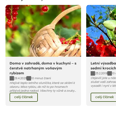
Doma v zahradě, doma v kuchyni – s
Letní výsadba
čerstvě natrhaným voňavým
sedmi krocíc
rybízem
25.2.2019
10
Objevili jste u ná
29.4.2021
10 minut čtení
slušet vaší zahra
Hřejivé teplo letního sluníčka, které se sklání k
vysadit i nyní v l
obzoru. Mísa rybízu, do níž to po hroznech
v kontejnerech, d
přibývá jedna radost. Všechny ty vůně a zvuky
celý rok – nyní p
červencové zahrady. Sklizeň rybízu do kuchyně
celý článek
celý článek
vody než na jaře 
vnese neuvěřitelný klid a radost. A taky trochu
bezstarostnosti dětství při mlsání babiččina
drobenkového koláče s rybízem.