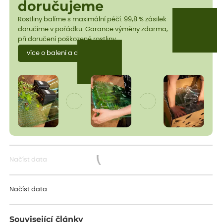
doručujeme
Rostliny balíme s maximální péčí. 99,8 % zásilek
doručíme v pořádku. Garance výměny zdarma,
při doručení poškozené rostliny.
více o balení a dopravě
Načíst data
Načítám...
Načíst data
Související články