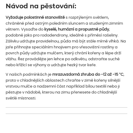
Návod na pěstování:
Vyžaduje polostinné stanoviště
s rozptýleným světlem,
chráněné před ostrým poledním sluncem a studeným zimním
větrem. Vysaďte do
kyselé, humózní a propustné půdy
,
podobné jako pro rododendrony, ideálně s příměsí rašeliny.
Zálivku udržujte pravidelnou, půda má být stále mírně vlhká. Na
jaře přihnojte speciálním hnojivem pro vřesovištní rostliny a
povrch půdy udržujte mulčem, který chrání kořeny a lépe drží
vláhu. Řez provádějte jen lehce po odkvětu, odstraňte suché
nebo křížící se výhony a udržujte hezký tvar keře.
V našich podmínkách je
mrazuvzdorná zhruba do -12 až -15 °C
,
proto v chladnějších oblastech chraňte v zimě kořeny silnější
vrstvou mulče a nadzemní část například bílou textilií nebo ji
pěstujte v nádobě, kterou na zimu přenesete do chladnější
světlé místnosti.