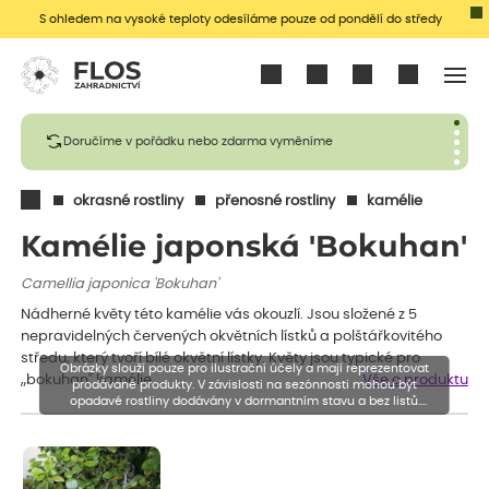
S ohledem na vysoké teploty odesíláme pouze od pondělí do středy
Přihlásit se
Doručíme v pořádku nebo zdarma vyměníme
okrasné rostliny
přenosné rostliny
kamélie
Kamélie japonská 'Bokuhan'
Camellia japonica 'Bokuhan'
Nádherné květy této kamélie vás okouzlí. Jsou složené z 5
nepravidelných červených okvětních lístků a polštářkovitého
středu, který tvoří bílé okvětní lístky. Květy jsou typické pro
Obrázky slouží pouze pro ilustrační účely a mají reprezentovat
„bokuhan‟ kamélie.
Vše o produktu
prodávané produkty. V závislosti na sezónnosti mohou být
opadavé rostliny dodávány v dormantním stavu a bez listů.
Rostliny mohou být také sestřiženy níže, než je uvedená výška,
aby se podpořil nový růst.