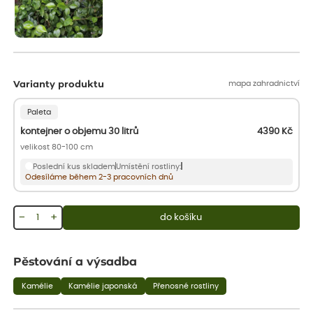
mapa zahradnictví
Varianty produktu
Paleta
kontejner o objemu 30 litrů
4390
Kč
velikost 80-100 cm
Poslední kus skladem
Umístění rostliny:
Odesíláme během 2-3 pracovních dnů
−
+
do košíku
Pěstování a výsadba
Kamélie
Kamélie japonská
Přenosné rostliny