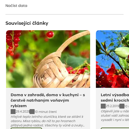
Načíst data
Související články
Doma v zahradě, doma v kuchyni – s
Letní výsadba
čerstvě natrhaným voňavým
sedmi krocíc
rybízem
25.2.2019
10
Objevili jste u ná
29.4.2021
10 minut čtení
slušet vaší zahra
Hřejivé teplo letního sluníčka, které se sklání k
vysadit i nyní v l
obzoru. Mísa rybízu, do níž to po hroznech
v kontejnerech, d
přibývá jedna radost. Všechny ty vůně a zvuky
celý rok – nyní p