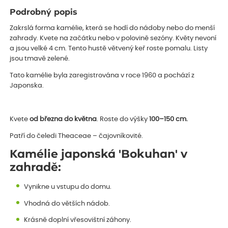
Podrobný popis
Zakrslá forma kamélie, která se hodí do nádoby nebo do menší
zahrady. Kvete na začátku nebo v polovině sezóny. Květy nevoní
a jsou velké 4 cm. Tento hustě větvený keř roste pomalu. Listy
jsou tmavě zelené.
Tato kamélie byla zaregistrována v roce 1960 a pochází z
Japonska.
Kvete
od března do května
. Roste do výšky
100–150 cm.
Patří do čeledi Theaceae – čajovníkovité.
Kamélie japonská 'Bokuhan' v
zahradě:
Vynikne u vstupu do domu.
Vhodná do větších nádob.
Krásně doplní vřesovištní záhony.