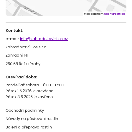
ověřený nákup
před 1 dnem
Doporučuji :). Spokojenost, stromky v pěkném stavu. Jediné, co
Map data from
OpenStreetMap
my chybělo, bylo komunikování nedostupného zboží před
odesláním objednávky, objednali bychom obratem náhradu.
Děkujeme
Kontakt:
e-mail:
info@zahradnictvi-flos.cz
Zahradnictví Flos s.r.o.
Zahradní 141
250 68 Řež u Prahy
Otevírací doba:
Pondělí až sobota - 8:00 - 17:00
Pátek 1.5.2026 je otevřeno
Pátek 8.5.2026 je zavřeno
Obchodní podmínky
Návody na pěstování rostlin
Balení a přeprava rostlin