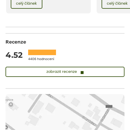
červencové zahrady. Sklizeň rybízu do kuchyně
celý článek
celý článek
vody než na jaře 
vnese neuvěřitelný klid a radost. A taky trochu
bezstarostnosti dětství při mlsání babiččina
drobenkového koláče s rybízem.
Recenze
4.52
4406 hodnocení
zobrazit recenze
Lenka
ověřený nákup
před 1 dnem
Měla jsem pouze 1objednavku a zatím jsem spokojená se
sazenicemi
Miroslava
ověřený nákup
před 1 dnem
Rostliny byly v pořádku, dobře zabalené, celková spokojenost.
Dominika