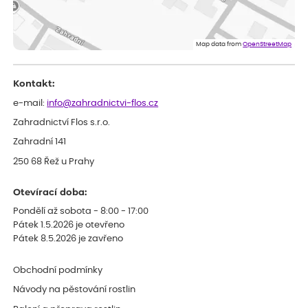
Lenka
ověřený nákup
před 1 dnem
Eshop, objednání bylo v pořádku, žádný problém. Jen jsem byla
Map data from
OpenStreetMap
smutná z dodávky jedné kytky, která nebyla v nejlepší kondici a i
po zasazení vypadá spíše, že odejde, než že se chytne. Byla to
celkově slabá rostlina oproti ostatním.
Kontakt:
e-mail:
info@zahradnictvi-flos.cz
Zahradnictví Flos s.r.o.
Zahradní 141
250 68 Řež u Prahy
Otevírací doba:
Pondělí až sobota - 8:00 - 17:00
Pátek 1.5.2026 je otevřeno
Pátek 8.5.2026 je zavřeno
Obchodní podmínky
Návody na pěstování rostlin