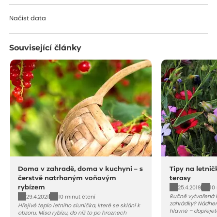
Načítám...
Načíst data
Související články
Doma v zahradě, doma v kuchyni – s
Tipy na letnič
čerstvě natrhaným voňavým
terasy
rybízem
25.4.2019
10
Ručně vytvořená ky
29.4.2021
10 minut čtení
zahrádky? Nádhern
Hřejivé teplo letního sluníčka, které se sklání k
hlavně – dopřejete
obzoru. Mísa rybízu, do níž to po hroznech