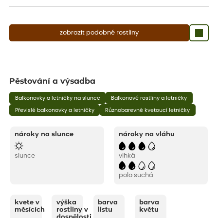
zobrazit podobné rostliny
Pěstování a výsadba
Balkonovky a letničky na slunce
Balkonové rostliny a letničky
Převislé balkonovky a letničky
Různobarevně kvetoucí letničky
nároky na slunce
nároky na vláhu
slunce
vlhká
polo suchá
kvete v
výška
barva
barva
měsících
rostliny v
listu
květu
dospělosti