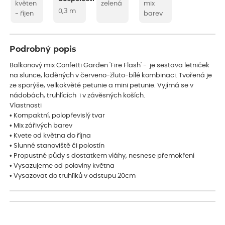
květen
zelená
mix
0,3 m
- říjen
barev
Podrobný popis
Balkonový mix Confetti Garden 'Fire Flash' - je sestava letniček
na slunce, laděných v červeno-žluto-bílé kombinaci. Tvořená je
ze sporýše, velkokvěté petunie a mini petunie. Vyjímá se v
nádobách, truhlících i v závěsných koších.
Vlastnosti
• Kompaktní, polopřevislý tvar
• Mix zářivých barev
• Kvete od května do října
• Slunné stanoviště či polostín
• Propustné půdy s dostatkem vláhy, nesnese přemokření
• Vysazujeme od poloviny května
• Vysazovat do truhlíků v odstupu 20cm