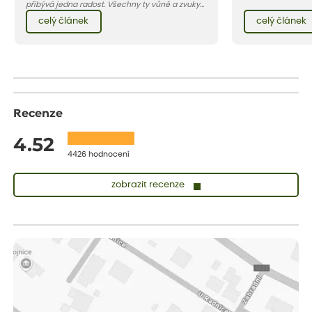
téměř zadarmo. K
přibývá jedna radost. Všechny ty vůně a zvuky
rostliny s pevný
červencové zahrady. Sklizeň rybízu do kuchyně
celý článek
celý článek
vnese neuvěřitelný klid a radost. A taky trochu
bezstarostnosti dětství při mlsání babiččina
drobenkového koláče s rybízem.
Recenze
4.52
4426 hodnocení
zobrazit recenze
Zuzana
ověřený nákup
dnes
Vše přišlo velice rychle krásně zabalené. Rostlinky po přesazení
velice dobře prospívají
Jarda
ověřený nákup
před 1 dnem
Dobrý den, byli jsme spokojeni