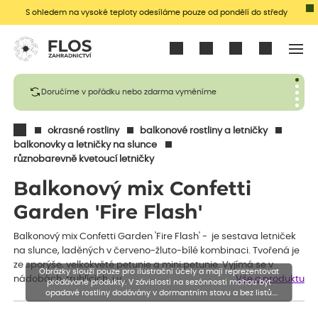
S ohledem na vysoké teploty odesíláme pouze od pondělí do středy
Přihlásit se
Doručíme v pořádku nebo zdarma vyměníme
okrasné rostliny
balkonové rostliny a letničky
balkonovky a letničky na slunce
různobarevně kvetoucí letničky
Balkonový mix Confetti
Garden 'Fire Flash'
Balkonový mix Confetti Garden 'Fire Flash' - je sestava letniček
na slunce, laděných v červeno-žluto-bílé kombinaci. Tvořená je
ze sporýše, velkokvěté petunie a mini petunie. Vyjímá se v
Obrázky slouží pouze pro ilustrační účely a mají reprezentovat
nádobách, truhlících i v…
Vše o produktu
prodávané produkty. V závislosti na sezónnosti mohou být
opadavé rostliny dodávány v dormantním stavu a bez listů.
Rostliny mohou být také sestřiženy níže, než je uvedená výška,
aby se podpořil nový růst.