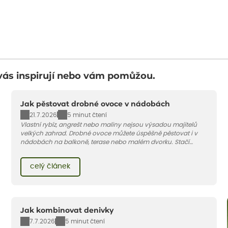
vás inspirují nebo vám pomůžou.
Jak pěstovat drobné ovoce v nádobách
21.7.2026
5 minut čtení
Vlastní rybíz, angrešt nebo maliny nejsou výsadou majitelů
velkých zahrad. Drobné ovoce můžete úspěšně pěstovat i v
nádobách na balkoně, terase nebo malém dvorku. Stačí
vybrat vhodnou odrůdu, dostatečně velký květináč a dodržet
pár základních pravidel. V tomto článku vám poradíme, jak na
celý článek
to.
Jak kombinovat denivky
7.7.2026
5 minut čtení