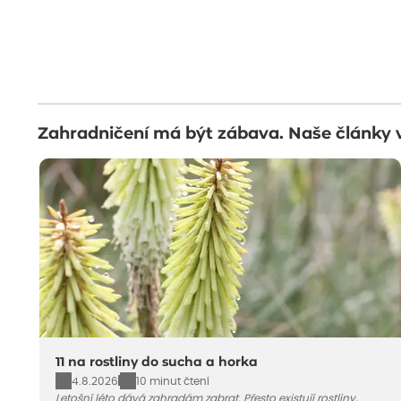
Zahradničení má být zábava. Naše články 
11 na rostliny do sucha a horka
4.8.2026
10 minut čtení
Letošní léto dává zahradám zabrat. Přesto existují rostliny,