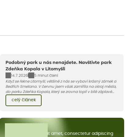
Podobný park u nás nenajdete. Navštivte park
Zdeňka Kopala v Litomyšli
14.7.2026
5 minut čtení
Když se řekne Litomyšl, většině z nás se vybaví krásný zámek a
Bedřich Smetana. V červnu jsem však zamířila na okraj města,
do parku Zdeňka Kopala, který se zrovna topil v bílé záplavě
kvetoucích kopretin. Fotky řeknou víc než slova, přidávám k
celý článek
nim pár řádků o tom, jak tento jedinečný kus krajiny vznikl.
Všechny články
Lorem ipsum dolor sit amet, consectetur adipiscing