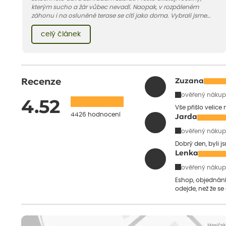
kterým sucho a žár vůbec nevadí. Naopak, v rozpáleném
záhonu i na osluněné terase se cítí jako doma. Vybrali jsme
pro vás 11 tipů na odolné druhy, které zvládnou horké a suché
léto bez pravidelné zálivky. Pojďme se podívat, které to jsou.
celý článek
Recenze
Zuzana
ověřený nákup
4.52
Vše přišlo velice
4426 hodnocení
Jarda
ověřený nákup
Dobrý den, byli j
Lenka
ověřený nákup
Eshop, objednání 
odejde, než že se