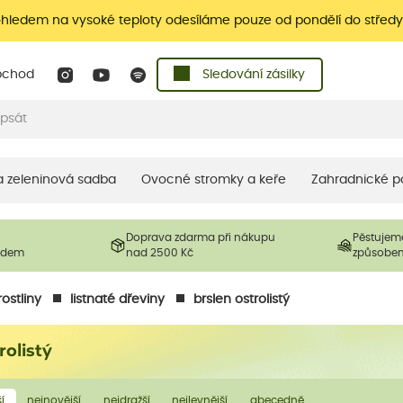
ohledem na vysoké teploty odesíláme pouze od pondělí do středy
bchod
Sledování zásilky
 a zeleninová sadba
Ovocné stromky a keře
Zahradnické p
Doprava zdarma při nákupu
Pěstujem
ladem
nad 2500 Kč
způsobe
ostliny
listnaté dřeviny
brslen ostrolistý
rolistý
í
nejnovější
nejdražší
nejlevnější
abecedně