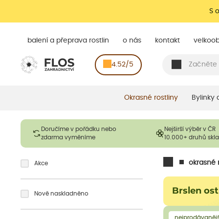
S 
balení a přeprava rostlin
o nás
kontakt
velkoo
4.52/5
Okrasné rostliny
Bylinky
Doručíme v pořádku nebo
Nejširší výběr v ČR
zdarma vyměníme
10.000+ druhů sk
okrasné r
Akce
Brslen ost
Nově naskladněno
nejprodávanějš