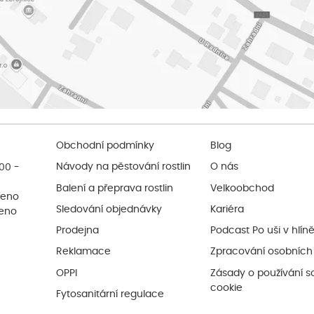
Obchodní podmínky
Blog
:00 -
Návody na pěstování rostlin
O nás
Balení a přeprava rostlin
Velkoobchod
řeno
Sledování objednávky
Kariéra
řeno
Prodejna
Podcast Po uši v hlín
Reklamace
Zpracování osobních
OPPI
Zásady o používání s
cookie
Fytosanitární regulace