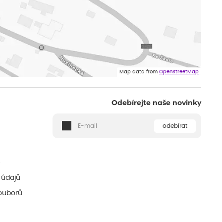
Map data from
OpenStreetMap
Odebírejte naše novinky
odebírat
ě
 údajů
ouborů