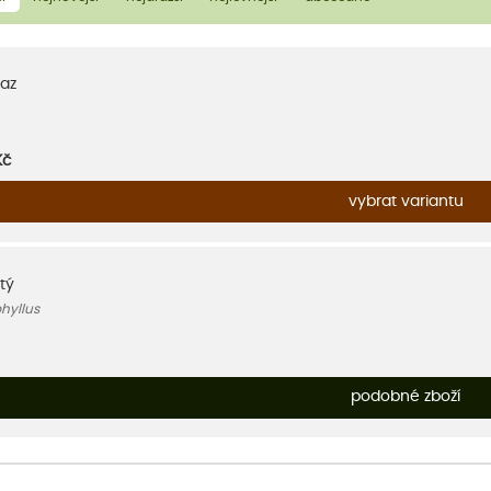
az
Kč
vybrat variantu
stý
hyllus
podobné zboží