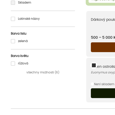
Skladem
Latinské názvy
Dárkový pouk
Barva listu
500 – 5 000
zelená
Barva květu
růžová
Brslen ostroli
všechny možnosti (6)
Euonymus oxyp
Není skladem