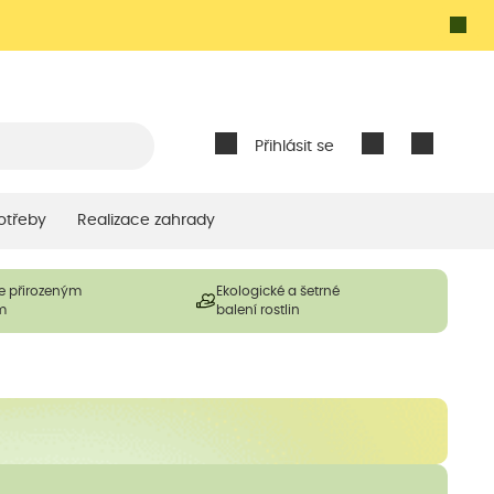
Přihlásit se
otřeby
Realizace zahrady
e přirozeným
Ekologické a šetrné
m
balení rostlin