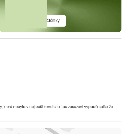
elit.
zobrazit všechny články
která nebyla v nejlepší kondici a i po zasazení vypadá spíše, že