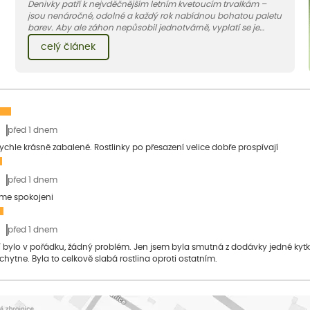
Denivky patří k nejvděčnějším letním kvetoucím trvalkám –
jsou nenáročné, odolné a každý rok nabídnou bohatou paletu
barev. Aby ale záhon nepůsobil jednotvárně, vyplatí se je
doplnit vhodnými sousedy. V dnešním článku vám ukážeme, s
celý článek
jakými trvalkami a travinami denivky nejlépe ladí.
před 1 dnem
 rychle krásně zabalené. Rostlinky po přesazení velice dobře prospívají
před 1 dnem
sme spokojeni
před 1 dnem
bylo v pořádku, žádný problém. Jen jsem byla smutná z dodávky jedné kytky, 
 chytne. Byla to celkově slabá rostlina oproti ostatním.