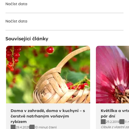
Načíst data
Načíst data
Související články
Doma v zahradě, doma v kuchyni – s
Květilka a vrt
čerstvě natrhaným voňavým
pár dní
rybízem
25.2.2019
11 
Cibule z vlastní za
29.4.2021
10 minut čtení