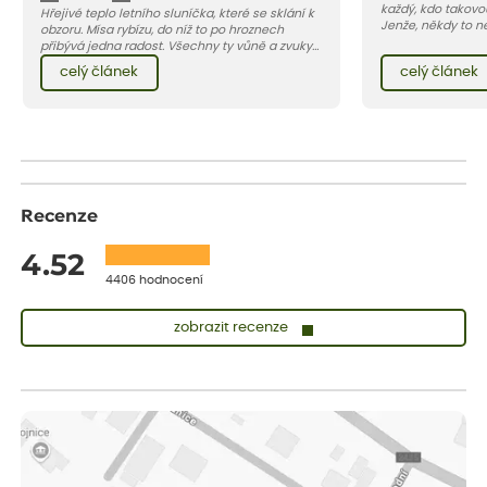
každý, kdo takovo
Hřejivé teplo letního sluníčka, které se sklání k
Jenže, někdy to n
obzoru. Mísa rybízu, do níž to po hroznech
snadné, v poslední
přibývá jedna radost. Všechny ty vůně a zvuky
napadají larvy d
červencové zahrady. Sklizeň rybízu do kuchyně
celý článek
celý článek
květilky cibulové 
vnese neuvěřitelný klid a radost. A taky trochu
bezstarostnosti dětství při mlsání babiččina
drobenkového koláče s rybízem.
Recenze
4.52
4406 hodnocení
zobrazit recenze
Lenka
ověřený nákup
před 1 dnem
Měla jsem pouze 1objednavku a zatím jsem spokojená se
sazenicemi
Miroslava