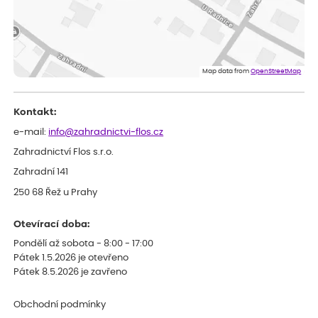
ověřený nákup
před 1 dnem
Rostliny byly v pořádku, dobře zabalené, celková spokojenost.
Dominika
ověřený nákup
před 1 dnem
Doporučuji :). Spokojenost, stromky v pěkném stavu. Jediné, co
Map data from
OpenStreetMap
my chybělo, bylo komunikování nedostupného zboží před
odesláním objednávky, objednali bychom obratem náhradu.
Děkujeme
Kontakt:
e-mail:
info@zahradnictvi-flos.cz
Zahradnictví Flos s.r.o.
Zahradní 141
250 68 Řež u Prahy
Otevírací doba:
Pondělí až sobota - 8:00 - 17:00
Pátek 1.5.2026 je otevřeno
Pátek 8.5.2026 je zavřeno
Obchodní podmínky