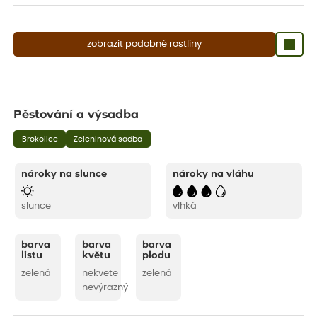
zobrazit podobné rostliny
Pěstování a výsadba
Brokolice
Zeleninová sadba
nároky na slunce
nároky na vláhu
slunce
vlhká
barva
barva
barva
listu
květu
plodu
zelená
nekvete
zelená
nevýrazný