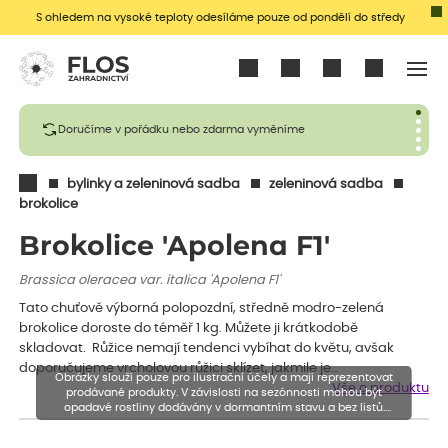
S ohledem na vysoké teploty odesíláme pouze od pondělí do středy
Přihlásit se
Doručíme v pořádku nebo zdarma vyměníme
bylinky a zeleninová sadba
zeleninová sadba
brokolice
Brokolice 'Apolena F1'
Brassica oleracea var. italica 'Apolena F1'
Tato chuťově výborná polopozdní, středně modro-zelená
brokolice doroste do téměř 1 kg. Můžete ji krátkodobě
skladovat. Růžice nemají tendenci vybíhat do květu, avšak
doporučujeme vrcholovou růžici sklízet, jakmile je…
Obrázky slouží pouze pro ilustrační účely a mají reprezentovat
Vše o produktu
prodávané produkty. V závislosti na sezónnosti mohou být
opadavé rostliny dodávány v dormantním stavu a bez listů.
Rostliny mohou být také sestřiženy níže, než je uvedená výška,
aby se podpořil nový růst.