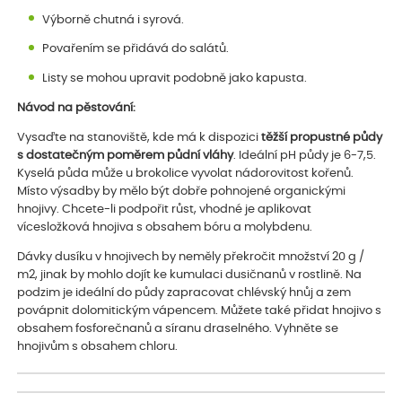
Výborně chutná i syrová.
Povařením se přidává do salátů.
Listy se mohou upravit podobně jako kapusta.
Návod na pěstování:
Vysaďte na stanoviště, kde má k dispozici
těžší propustné půdy
s dostatečným poměrem půdní vláhy
. Ideální pH půdy je 6-7,5.
Kyselá půda může u brokolice vyvolat nádorovitost kořenů.
Místo výsadby by mělo být dobře pohnojené organickými
hnojivy. Chcete-li podpořit růst, vhodné je aplikovat
vícesložková hnojiva s obsahem bóru a molybdenu.
Dávky dusíku v hnojivech by neměly překročit množství 20 g /
m2, jinak by mohlo dojít ke kumulaci dusičnanů v rostlině. Na
podzim je ideální do půdy zapracovat chlévský hnůj a zem
povápnit dolomitickým vápencem. Můžete také přidat hnojivo s
obsahem fosforečnanů a síranu draselného. Vyhněte se
hnojivům s obsahem chloru.