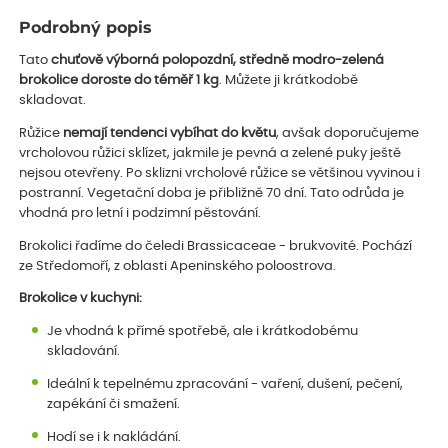
Podrobný popis
Tato
chuťově výborná polopozdní, středně modro-zelená
brokolice doroste do téměř 1 kg
. Můžete ji krátkodobě
skladovat.
Růžice
nemají tendenci vybíhat do květu
, avšak doporučujeme
vrcholovou růžici sklízet, jakmile je pevná a zelené puky ještě
nejsou otevřeny. Po sklizni vrcholové růžice se většinou vyvinou i
postranní. Vegetační doba je přibližně 70 dní. Tato odrůda je
vhodná pro letní i podzimní pěstování.
Brokolici řadíme do čeledi Brassicaceae - brukvovité. Pochází
ze Středomoří, z oblasti Apeninského poloostrova.
Brokolice v kuchyni:
Je vhodná k přímé spotřebě, ale i krátkodobému
skladování.
Ideální k tepelnému zpracování - vaření, dušení, pečení,
zapékání či smažení.
Hodí se i k nakládání.