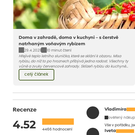
Doma v zahradě, doma v kuchyni – s čerstvě
natrhaným voňavým rybízem
29.4.2021
10 minut čtení
Hřejivé teplo letního sluníčka, které se sklání k obzoru. Mísa
rybízu, do níž to po hroznech přibývá jedna radost. Všechny ty
vůně a zvuky červencové zahrady. Sklizeň rybízu do kuchyně
vnese neuvěřitelný klid a radost. A taky trochu bezstarostnosti
celý článek
dětství při mlsání babiččina drobenkového koláče s rybízem.
Recenze
Vladimíra
ověřený nákup
4.52
Vše v pořádku, j
4466 hodnocení
Iveta