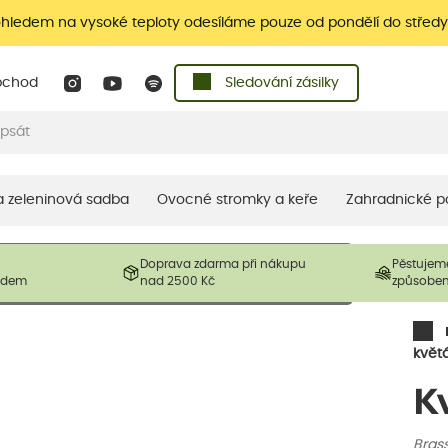
ohledem na vysoké teploty odesíláme pouze od pondělí do středy
bchod
Sledování zásilky
 a zeleninová sadba
Ovocné stromky a keře
Zahradnické p
 prodávané produkty. V závislosti na sezónnosti mohou být
Doprava zdarma při nákupu
Pěstujem
ostliny mohou být také sestřiženy níže, než je uvedená
ladem
nad 2500 Kč
způsobe
řil nový růst.
květ
K
Brass