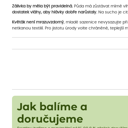
Zálivka by měla být pravidelná.
Půda má zůstávat mírně vlh
dostatek vláhy, aby hlávky dobře narůstaly.
Na sucho je citl
Květák není mrazuvzdorný
, mladé sazenice nevysazujte při
netkanou textilií. Pro jistotu úrody volte chráněné, teplejší 
Jak balíme a
doručujeme