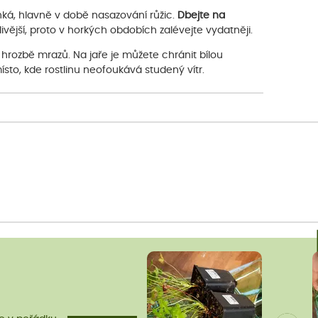
ká, hlavně v době nasazování růžic.
Dbejte na
ivější, proto v horkých obdobích zalévejte vydatněji.
 hrozbě mrazů. Na jaře je můžete chránit bílou
místo, kde rostlinu neofoukává studený vítr.