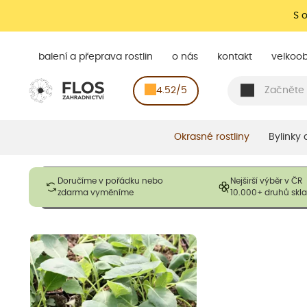
S 
balení a přeprava rostlin
o nás
kontakt
velkoo
4.52/5
Okrasné rostliny
Bylinky
Obrázky slouží pouze pro ilustrační účely a mají reprezentovat
Doručíme v pořádku nebo
Nejširší výběr v ČR
opadavé rostliny dodávány v dormantním stavu a bez listů. R
zdarma vyměníme
10.000+ druhů sk
výška, aby se podpo