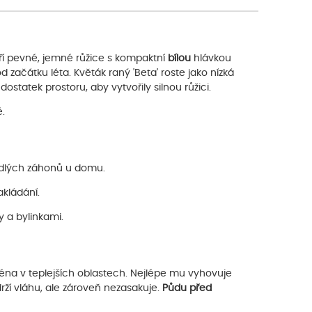
oří pevné, jemné růžice s kompaktní
bílou
hlávkou
od začátku léta. Květák raný 'Beta' roste jako nízká
dostatek prostoru, aby vytvořily silnou růžici.
é.
edlých záhonů u domu.
akládání.
y a bylinkami.
jména v teplejších oblastech. Nejlépe mu vyhovuje
drží vláhu, ale zároveň nezasakuje.
Půdu před