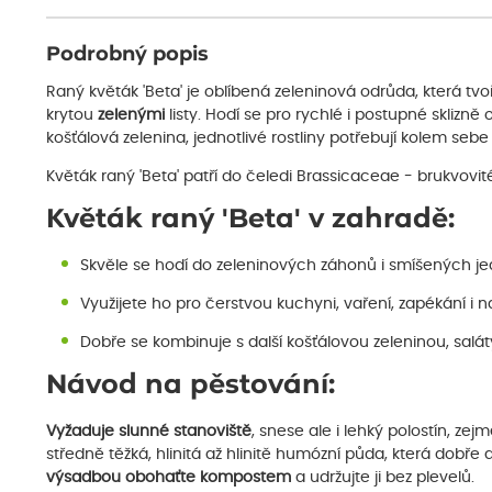
Podrobný popis
Raný květák 'Beta' je oblíbená zeleninová odrůda, která tv
krytou
zelenými
listy. Hodí se pro rychlé i postupné sklizně 
košťálová zelenina, jednotlivé rostliny potřebují kolem sebe 
Květák raný 'Beta' patří do čeledi Brassicaceae - brukvovit
Květák raný 'Beta' v zahradě:
Skvěle se hodí do zeleninových záhonů i smíšených j
Využijete ho pro čerstvou kuchyni, vaření, zapékání i n
Dobře se kombinuje s další košťálovou zeleninou, salát
Návod na pěstování:
Vyžaduje slunné stanoviště
, snese ale i lehký polostín, ze
středně těžká, hlinitá až hlinitě humózní půda, která dobře 
výsadbou obohaťte
kompostem
a udržujte ji bez plevelů.