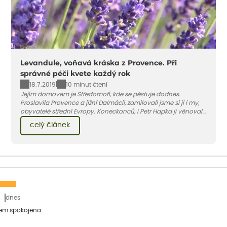
Levandule, voňavá kráska z Provence. Při
správné péči kvete každý rok
18.7.2019
10 minut čtení
Jejím domovem je Středomoří, kde se pěstuje dodnes.
Proslavila Provence a jižní Dalmácii, zamilovali jsme si ji i my,
obyvatelé střední Evropy. Koneckonců, i Petr Hapka jí věnoval
slavnou písničku – Levandulovou zná v podání zpěvačky
celý článek
Hany Hegerové nejspíše každý...
dnes
sem spokojena.