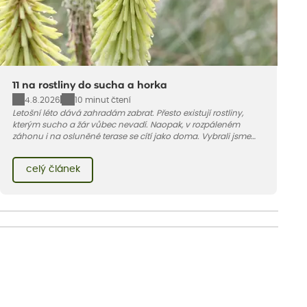
11 na rostliny do sucha a horka
4.8.2026
10 minut čtení
Letošní léto dává zahradám zabrat. Přesto existují rostliny,
kterým sucho a žár vůbec nevadí. Naopak, v rozpáleném
záhonu i na osluněné terase se cítí jako doma. Vybrali jsme
pro vás 11 tipů na odolné druhy, které zvládnou horké a suché
léto bez pravidelné zálivky. Pojďme se podívat, které to jsou.
celý článek