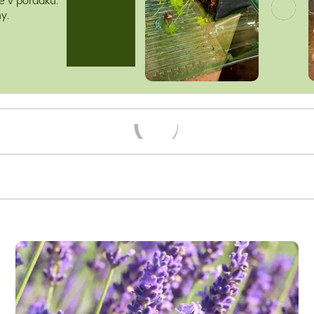
me v pořádku.
y.
Načítám...