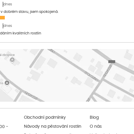
dnes
a v dobrém stavu, jsem spokojená.
dnes
dáním kvalitních rostlin
Obchodní podmínky
Blog
:00 -
Návody na pěstování rostlin
O nás