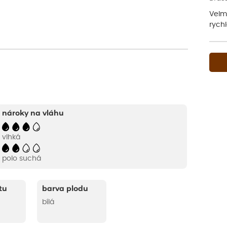
Velmi
rychl
nároky na vláhu
vlhká
polo suchá
tu
barva plodu
bílá