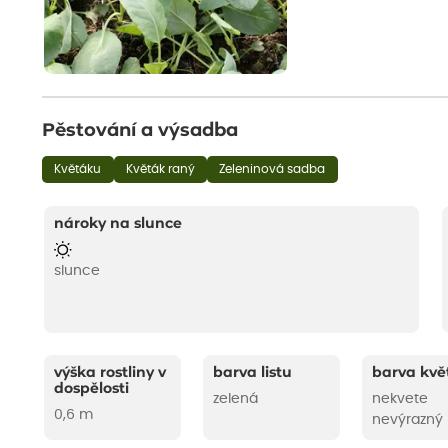
Pěstování a výsadba
Květáku
Květák raný
Zeleninová sadba
nároky na slunce
slunce
výška rostliny v
barva listu
barva kvě
dospělosti
zelená
nekvete
0,6 m
nevýrazný