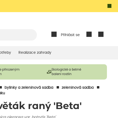
Přihlásit se
otřeby
Realizace zahrady
e přirozeným
Ekologické a šetrné
m
balení rostlin
bylinky a zeleninová sadba
zeleninová sadba
áku
věták raný 'Beta'
ica oleracea var. botrytis 'Beta'