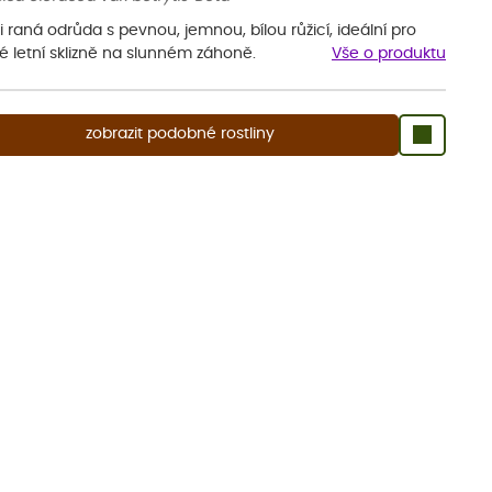
 raná odrůda s pevnou, jemnou, bílou růžicí, ideální pro
é letní sklizně na slunném záhoně.
Vše o produktu
zobrazit podobné rostliny