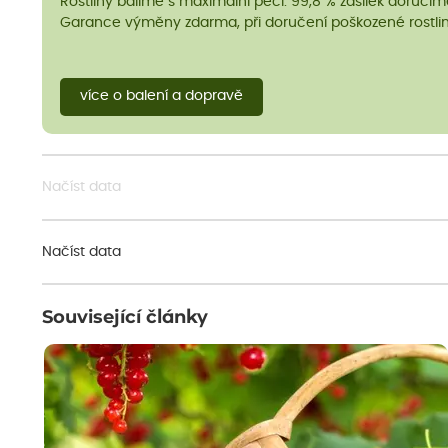
Rostliny balíme s maximální péčí. 99,8 % zásilek doručí
Garance výměny zdarma, při doručení poškozené rostlin
více o balení a dopravě
Načíst data
Načíst data
Související články