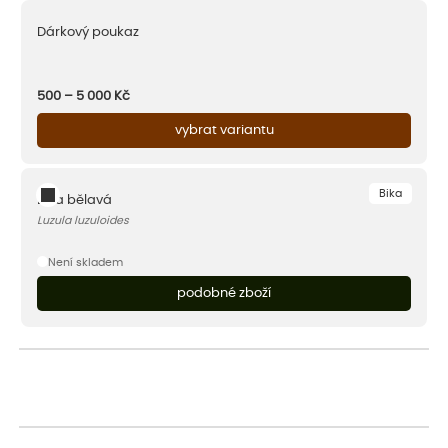
Dárkový poukaz
500 – 5 000
Kč
vybrat variantu
Bika
Bika bělavá
Luzula luzuloides
Není skladem
podobné zboží