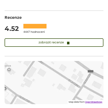
Recenze
4.52
4447 hodnocení
zobrazit recenze
Sandra
ověřený nákup
dnes
vše v naprostém pořádku
Eva
ověřený nákup
dnes
Velmi spokojená dekuji
Jana
ověřený nákup
dnes
Flos je nejlepší &#129321;
Map data from
OpenStreetMap