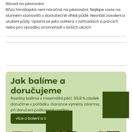
Návod na pěstování:
Bříza himálajská není náročná na pěstování. Nejlépe roste na
slunném stanovišti v dostatečně vlhké půdě. Nesnáší zasolení a
utužení půdy. Uplatní se jako solitéra v zahradách a parcích
nebo pro výsadbu stromořadí v širších ulicích.
Jak balíme a
doručujeme
Rostliny balíme s maximální péčí. 99,8 % zásilek
doručíme v pořádku. Garance výměny zdarma,
při doručení poškozené rostliny.
více o balení a dopravě