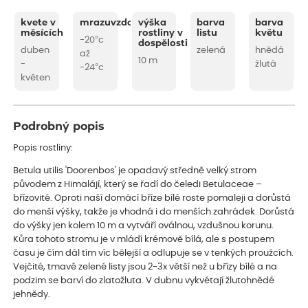
kvete v
mrazuvzdornost
výška
barva
barva
měsících
rostliny v
listu
květu
-20°c
dospělosti
duben
zelená
hnědá
až
10 m
-
žlutá
-24°c
květen
Podrobný popis
Popis rostliny:
Betula utilis 'Doorenbos' je opadavý středně velký strom
původem z Himalájí, který se řadí do čeledi Betulaceae –
břízovité. Oproti naší domácí bříze bílé roste pomaleji a dorůstá
do menší výšky, takže je vhodná i do menších zahrádek. Dorůstá
do výšky jen kolem 10 m a vytváří oválnou, vzdušnou korunu.
Kůra tohoto stromu je v mládí krémově bílá, ale s postupem
času je čím dál tím víc bělejší a odlupuje se v tenkých proužcích.
Vejčité, tmavě zelené listy jsou 2-3x větší než u břízy bílé a na
podzim se barví do zlatožluta. V dubnu vykvétají žlutohnědé
jehnědy.