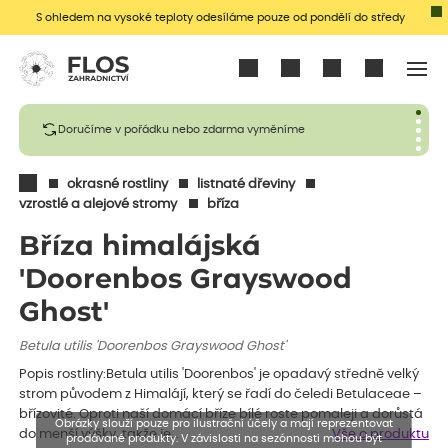
S ohledem na vysoké teploty odesíláme pouze od pondělí do středy
Přihlásit se
Doručíme v pořádku nebo zdarma vyměníme
okrasné rostliny
listnaté dřeviny
vzrostlé a alejové stromy
bříza
Bříza himalájská
'Doorenbos Grayswood
Ghost'
Betula utilis 'Doorenbos Grayswood Ghost'
Popis rostliny:Betula utilis 'Doorenbos' je opadavý středně velký
strom původem z Himalájí, který se řadí do čeledi Betulaceae –
břízovité. Oproti naší domácí bříze bílé roste pomaleji a dorůstá
Obrázky slouží pouze pro ilustrační účely a mají reprezentovat
do menší výšky, takže je…
Vše o produktu
prodávané produkty. V závislosti na sezónnosti mohou být