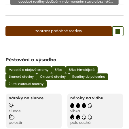
opadavé rostliny dodávány v dormantním stavu a bez listů.
Rostliny mohou být také sestřiženy níže, než je uvedená výška,
aby se podpořil nový růst.
zobrazit podobné rostliny
Pěstování a výsadba
Vzrostlé a alejové stromy
Bříza
Bříza himalájská
Listnaté dřeviny
Okrasné dřeviny
Rostliny do polostínu
Žlutě kvetoucí rostliny
nároky na slunce
nároky na vláhu
slunce
vlhká
polostín
polo suchá