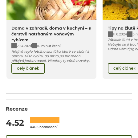
Doma v zahradě, doma v kuchyni – s
Tipy na žlutě 
čerstvě natrhaným voňavým
11.6.2024
5 m
rybízem
Záblesk žluté v tr
Nebojte se jí troch
29.4.2021
10 minut čtení
Dáme vám tipy, na
Hřejivé teplo letního sluníčka, které se sklání k
obzoru. Mísa rybízu, do níž to po hroznech
přibývá jedna radost. Všechny ty vůně a zvuky
červencové zahrady. Sklizeň rybízu do kuchyně
celý článek
celý článek
vnese neuvěřitelný klid a radost. A taky trochu
bezstarostnosti dětství při mlsání babiččina
drobenkového koláče s rybízem.
Recenze
4.52
4406 hodnocení