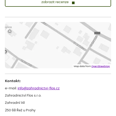
zobrazit recenze
Lenka
ověřený nákup
před 1 dnem
Měla jsem pouze 1objednavku a zatím jsem spokojená se
sazenicemi
Miroslava
ověřený nákup
před 1 dnem
Rostliny byly v pořádku, dobře zabalené, celková spokojenost.
Dominika
ověřený nákup
před 1 dnem
Doporučuji :). Spokojenost, stromky v pěkném stavu. Jediné, co
Map data from
OpenStreetMap
my chybělo, bylo komunikování nedostupného zboží před
odesláním objednávky, objednali bychom obratem náhradu.
Děkujeme
Kontakt:
e-mail:
info@zahradnictvi-flos.cz
Zahradnictví Flos s.r.o.
Zahradní 141
250 68 Řež u Prahy