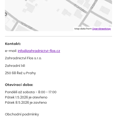
ověřený nákup
dnes
Dobrý den, byli jsme spokojeni
Lenka
ověřený nákup
dnes
Eshop, objednání bylo v pořádku, žádný problém. Jen jsem byla
Map data from
OpenStreetMap
smutná z dodávky jedné kytky, která nebyla v nejlepší kondici a i
po zasazení vypadá spíše, že odejde, než že se chytne. Byla to
celkově slabá rostlina oproti ostatním.
Kontakt:
e-mail:
info@zahradnictvi-flos.cz
Zahradnictví Flos s.r.o.
Zahradní 141
250 68 Řež u Prahy
Otevírací doba:
Pondělí až sobota - 8:00 - 17:00
Pátek 1.5.2026 je otevřeno
Pátek 8.5.2026 je zavřeno
Obchodní podmínky