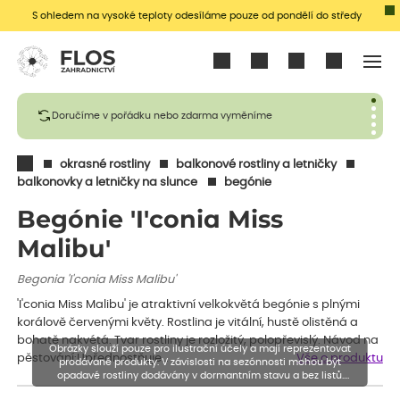
S ohledem na vysoké teploty odesíláme pouze od pondělí do středy
Přihlásit se
Doručíme v pořádku nebo zdarma vyměníme
okrasné rostliny
balkonové rostliny a letničky
balkonovky a letničky na slunce
begónie
Begónie 'I'conia Miss
Malibu'
Begonia 'I'conia Miss Malibu'
'I'conia Miss Malibu' je atraktivní velkokvětá begónie s plnými
korálově červenými květy. Rostlina je vitální, hustě olistěná a
bohatě nakvétá. Tvar rostliny je rozložitý, polopřevislý. Návod na
Obrázky slouží pouze pro ilustrační účely a mají reprezentovat
pěstování:Upřednostňuje…
Vše o produktu
prodávané produkty. V závislosti na sezónnosti mohou být
opadavé rostliny dodávány v dormantním stavu a bez listů.
Rostliny mohou být také sestřiženy níže, než je uvedená výška,