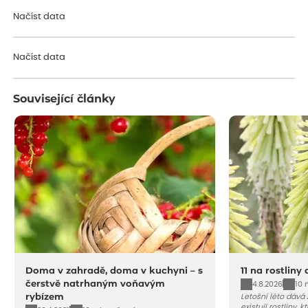
Načíst data
Načíst data
Související články
Doma v zahradě, doma v kuchyni – s
11 na rostliny
čerstvě natrhaným voňavým
4.8.2026
10 
rybízem
Letošní léto dává
existují rostliny,