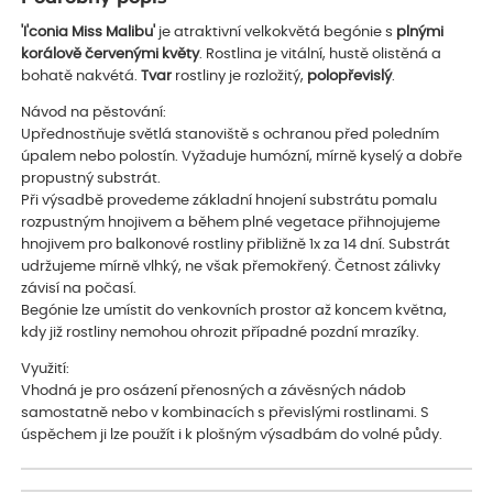
'I'conia Miss Malibu'
je atraktivní velkokvětá begónie s
plnými
korálově červenými květy
. Rostlina je vitální, hustě olistěná a
bohatě nakvétá.
Tvar
rostliny je rozložitý,
polopřevislý
.
Návod na pěstování:
Upřednostňuje světlá stanoviště s ochranou před poledním
úpalem nebo polostín. Vyžaduje humózní, mírně kyselý a dobře
propustný substrát.
Při výsadbě provedeme základní hnojení substrátu pomalu
rozpustným hnojivem a během plné vegetace přihnojujeme
hnojivem pro balkonové rostliny přibližně 1x za 14 dní. Substrát
udržujeme mírně vlhký, ne však přemokřený. Četnost zálivky
závisí na počasí.
Begónie lze umístit do venkovních prostor až koncem května,
kdy již rostliny nemohou ohrozit případné pozdní mrazíky.
Využití:
Vhodná je pro osázení přenosných a závěsných nádob
samostatně nebo v kombinacích s převislými rostlinami. S
úspěchem ji lze použít i k plošným výsadbám do volné půdy.