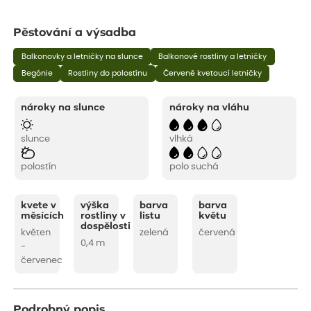
Pěstování a výsadba
Balkonovky a letničky na slunce
Balkonové rostliny a letničky
Begónie
Rostliny do polostínu
Červeně kvetoucí letničky
nároky na slunce
nároky na vláhu
slunce
vlhká
polostín
polo suchá
kvete v
výška
barva
barva
měsících
rostliny v
listu
květu
dospělosti
květen
zelená
červená
0,4 m
-
červenec
Podrobný popis