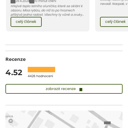
29.4.2021
10 minut čtení
nevadí. Naopak, v
Hřejivé teplo letního sluníčka, které se sklání k
osluněné terase s
obzoru. Mísa rybízu, do níž to po hroznech
pro vás 11 tipů na
přibývá jedna radost. Všechny ty vůně a zvuky
horké a suché léto
červencové zahrady. Sklizeň rybízu do kuchyně
Pojďme se podívat,
celý článek
celý článek
vnese neuvěřitelný klid a radost. A taky trochu
bezstarostnosti dětství při mlsání babiččina
drobenkového koláče s rybízem.
Recenze
4.52
4426 hodnocení
zobrazit recenze
Zuzana
ověřený nákup
dnes
Vše přišlo velice rychle krásně zabalené. Rostlinky po přesazení
velice dobře prospívají
Jarda