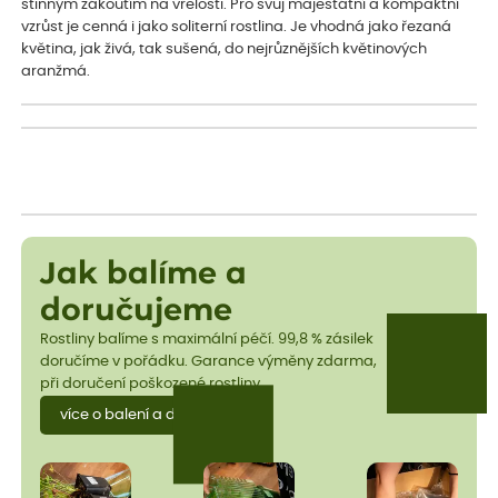
stinným zákoutím na vřelosti. Pro svůj majestátní a kompaktní
vzrůst je cenná i jako soliterní rostlina. Je vhodná jako řezaná
květina, jak živá, tak sušená, do nejrůznějších květinových
aranžmá.
Jak balíme a
doručujeme
Rostliny balíme s maximální péčí. 99,8 % zásilek
doručíme v pořádku. Garance výměny zdarma,
při doručení poškozené rostliny.
více o balení a dopravě