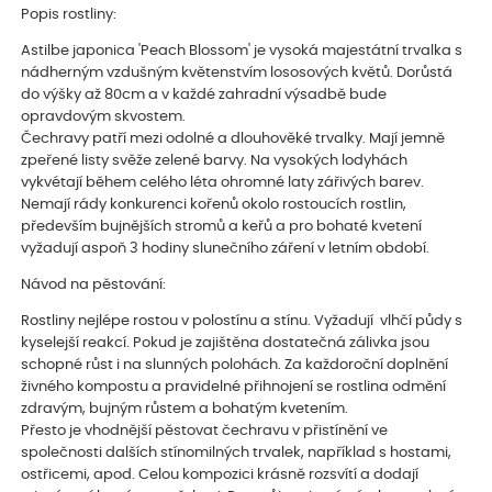
Popis rostliny:
Astilbe japonica 'Peach Blossom' je vysoká majestátní trvalka s
nádherným vzdušným květenstvím lososových květů. Dorůstá
do výšky až 80cm a v každé zahradní výsadbě bude
opravdovým skvostem.
Čechravy patří mezi odolné a dlouhověké trvalky. Mají jemně
zpeřené listy svěže zelené barvy. Na vysokých lodyhách
vykvétají během celého léta ohromné laty zářivých barev.
Nemají rády konkurenci kořenů okolo rostoucích rostlin,
především bujnějších stromů a keřů a pro bohaté kvetení
vyžadují aspoň 3 hodiny slunečního záření v letním období.
Návod na pěstování:
Rostliny nejlépe rostou v polostínu a stínu. Vyžadují vlhčí půdy s
kyselejší reakcí. Pokud je zajištěna dostatečná zálivka jsou
schopné růst i na slunných polohách. Za každoroční doplnění
živného kompostu a pravidelné přihnojení se rostlina odmění
zdravým, bujným růstem a bohatým kvetením.
Přesto je vhodnější pěstovat čechravu v přistínění ve
společnosti dalších stínomilných trvalek, například s hostami,
ostřicemi, apod. Celou kompozici krásně rozsvítí a dodají