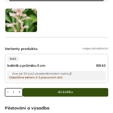
Rostliny mohou být také sestřiženy níže, než je uvedená výška,
aby se podpořil nový růst.
mapa zahradnictví
Varianty produktu
Balík
květník o průměru 11 cm
169
Kč
Více jak 50 kusů skladem
Umístění rostliny:
Odesíláme během 2-3 pracovních dnů
−
+
do košíku
Pěstování a výsadba