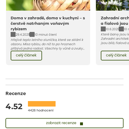
Doma v zahradě, doma v kuchyni – s
Zahradní archi
čerstvě natrhaným voňavým
a fialová jsou
rybízem
10.6.2021
10 
Které barvy jsou 
29.4.2021
10 minut čtení
Zahradní architekt
Hřejivé teplo letního sluníčka, které se sklání k
jsou bílá, fialová
obzoru. Mísa rybízu, do níž to po hroznech
se, jak můžete za
přibývá jedna radost. Všechny ty vůně a zvuky
záhon, terasu či b
červencové zahrady. Sklizeň rybízu do kuchyně
celý článek
celý článek
obléknout i vy.
vnese neuvěřitelný klid a radost. A taky trochu
bezstarostnosti dětství při mlsání babiččina
drobenkového koláče s rybízem.
Recenze
4.52
4426 hodnocení
zobrazit recenze