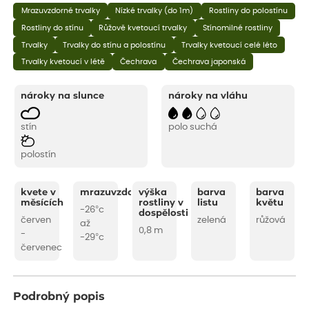
Mrazuvzdorné trvalky
Nízké trvalky (do 1m)
Rostliny do polostínu
Rostliny do stínu
Růžově kvetoucí trvalky
Stínomilné rostliny
Trvalky
Trvalky do stínu a polostínu
Trvalky kvetoucí celé léto
Trvalky kvetoucí v létě
Čechrava
Čechrava japonská
nároky na slunce
nároky na vláhu
stín
polo suchá
polostín
kvete v
mrazuvzdornost
výška
barva
barva
měsících
rostliny v
listu
květu
-26°c
dospělosti
červen
zelená
růžová
až
0,8 m
-
-29°c
červenec
Podrobný popis