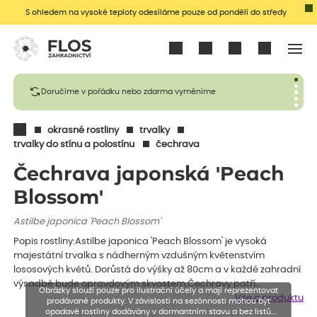
S ohledem na vysoké teploty odesíláme pouze od pondělí do středy
Přihlásit se
Doručíme v pořádku nebo zdarma vyměníme
okrasné rostliny
trvalky
trvalky do stínu a polostínu
čechrava
Čechrava japonská 'Peach
Blossom'
Astilbe japonica 'Peach Blossom'
Popis rostliny:Astilbe japonica 'Peach Blossom' je vysoká
majestátní trvalka s nádherným vzdušným květenstvím
lososových květů. Dorůstá do výšky až 80cm a v každé zahradní
výsadbě bude opravdovým skvostem.Čechravy patří…
Obrázky slouží pouze pro ilustrační účely a mají reprezentovat
Vše o produktu
prodávané produkty. V závislosti na sezónnosti mohou být
opadavé rostliny dodávány v dormantním stavu a bez listů.