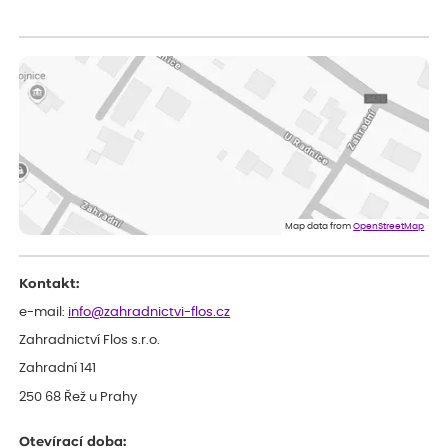
Zuzana
ověřený nákup
dnes
Vše přišlo velice rychle krásně zabalené. Rostlinky po přesazení
velice dobře prospívají
Jarda
ověřený nákup
dnes
Dobrý den, byli jsme spokojeni
Lenka
ověřený nákup
dnes
Eshop, objednání bylo v pořádku, žádný problém. Jen jsem byla
Map data from
OpenStreetMap
smutná z dodávky jedné kytky, která nebyla v nejlepší kondici a i
po zasazení vypadá spíše, že odejde, než že se chytne. Byla to
celkově slabá rostlina oproti ostatním.
Kontakt:
e-mail:
info@zahradnictvi-flos.cz
Zahradnictví Flos s.r.o.
Zahradní 141
250 68 Řež u Prahy
Otevírací doba: