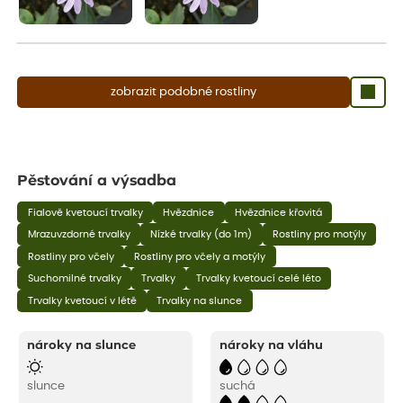
zobrazit podobné rostliny
Pěstování a výsadba
Fialově kvetoucí trvalky
Hvězdnice
Hvězdnice křovitá
Mrazuvzdorné trvalky
Nízké trvalky (do 1m)
Rostliny pro motýly
Rostliny pro včely
Rostliny pro včely a motýly
Suchomilné trvalky
Trvalky
Trvalky kvetoucí celé léto
Trvalky kvetoucí v létě
Trvalky na slunce
nároky na slunce
nároky na vláhu
slunce
suchá