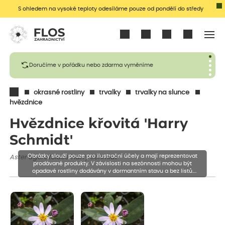
S ohledem na vysoké teploty odesíláme pouze od pondělí do středy
Přihlásit se
Doručíme v pořádku nebo zdarma vyměníme
okrasné rostliny
trvalky
trvalky na slunce
hvězdnice
Hvězdnice křovitá 'Harry
Schmidt'
Obrázky slouží pouze pro ilustrační účely a mají reprezentovat
Aster ageratoides 'Harry Schmidt'
prodávané produkty. V závislosti na sezónnosti mohou být
opadavé rostliny dodávány v dormantním stavu a bez listů.
Rostliny mohou být také sestřiženy níže, než je uvedená výška,
aby se podpořil nový růst.