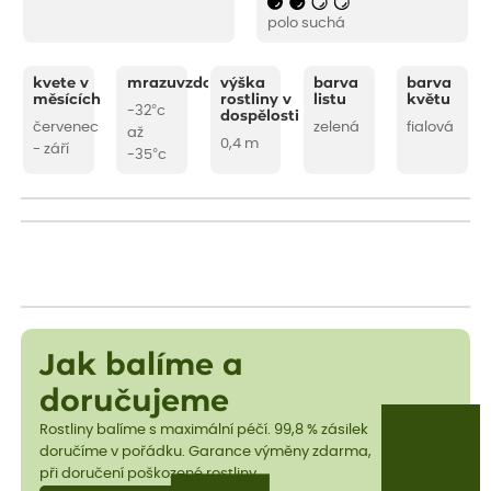
polo suchá
kvete v
mrazuvzdornost
výška
barva
barva
měsících
rostliny v
listu
květu
-32°c
dospělosti
červenec
zelená
fialová
až
0,4 m
- září
-35°c
Jak balíme a
doručujeme
Rostliny balíme s maximální péčí. 99,8 % zásilek
doručíme v pořádku. Garance výměny zdarma,
při doručení poškozené rostliny.