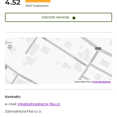
4.52
4447 hodnocení
zobrazit recenze
Sandra
ověřený nákup
dnes
vše v naprostém pořádku
Eva
ověřený nákup
dnes
Velmi spokojená dekuji
Jana
ověřený nákup
dnes
Flos je nejlepší &#129321;
Map data from
OpenStreetMap
Kontakt:
e-mail:
info@zahradnictvi-flos.cz
Zahradnictví Flos s.r.o.