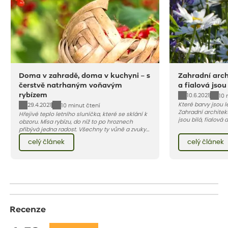
Doma v zahradě, doma v kuchyni – s
Zahradní archi
čerstvě natrhaným voňavým
a fialová jsou
rybízem
10.6.2021
10 
Které barvy jsou 
29.4.2021
10 minut čtení
Zahradní architekt
Hřejivé teplo letního sluníčka, které se sklání k
jsou bílá, fialová
obzoru. Mísa rybízu, do níž to po hroznech
se, jak můžete za
přibývá jedna radost. Všechny ty vůně a zvuky
záhon, terasu či b
červencové zahrady. Sklizeň rybízu do kuchyně
celý článek
celý článek
obléknout i vy.
vnese neuvěřitelný klid a radost. A taky trochu
bezstarostnosti dětství při mlsání babiččina
drobenkového koláče s rybízem.
Recenze