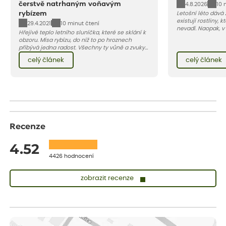
čerstvě natrhaným voňavým
4.8.2026
10 
rybízem
Letošní léto dává
existují rostliny,
29.4.2021
10 minut čtení
nevadí. Naopak, v
Hřejivé teplo letního sluníčka, které se sklání k
osluněné terase s
obzoru. Mísa rybízu, do níž to po hroznech
pro vás 11 tipů na
přibývá jedna radost. Všechny ty vůně a zvuky
horké a suché léto
červencové zahrady. Sklizeň rybízu do kuchyně
Pojďme se podívat,
celý článek
celý článek
vnese neuvěřitelný klid a radost. A taky trochu
bezstarostnosti dětství při mlsání babiččina
drobenkového koláče s rybízem.
Recenze
4.52
4426 hodnocení
zobrazit recenze
Zuzana
ověřený nákup
před 1 dnem
Vše přišlo velice rychle krásně zabalené. Rostlinky po přesazení