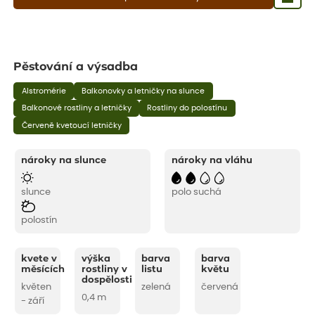
Pěstování a výsadba
Alstromérie
Balkonovky a letničky na slunce
Balkonové rostliny a letničky
Rostliny do polostínu
Červeně kvetoucí letničky
nároky na slunce
nároky na vláhu
slunce
polo suchá
polostín
kvete v
výška
barva
barva
měsících
rostliny v
listu
květu
dospělosti
květen
zelená
červená
0,4 m
- září