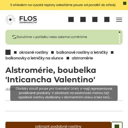
S ohledem na vysoké teploty odesíláme pouze od pondělí do středy
Přihlásit se
Doručíme v pořádku nebo zdarma vyměníme
okrasné rostliny
balkonové rostliny a letničky
balkonovky a letničky na slunce
alstromérie
Alstromérie, boubelka
'Inticancha Valentino'
Obrázky slouží pouze pro ilustrační účely a mají reprezentovat
Alstroemeria hybrida 'Inticancha Valentino'
prodávané produkty. V závislosti na sezónnosti mohou být
opadavé rostliny dodávány v dormantním stavu a bez listů.
Rostliny mohou být také sestřiženy níže, než je uvedená výška,
aby se podpořil nový růst.
zobrazit podobné rostliny