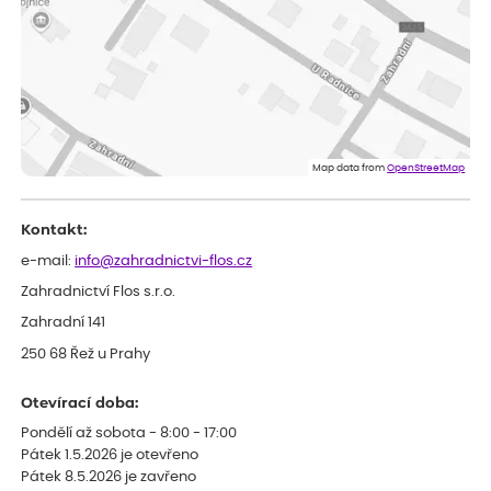
velice dobře prospívají
Jarda
ověřený nákup
před 1 dnem
Dobrý den, byli jsme spokojeni
Lenka
ověřený nákup
před 1 dnem
Eshop, objednání bylo v pořádku, žádný problém. Jen jsem byla
Map data from
OpenStreetMap
smutná z dodávky jedné kytky, která nebyla v nejlepší kondici a i
po zasazení vypadá spíše, že odejde, než že se chytne. Byla to
celkově slabá rostlina oproti ostatním.
Kontakt:
e-mail:
info@zahradnictvi-flos.cz
Zahradnictví Flos s.r.o.
Zahradní 141
250 68 Řež u Prahy
Otevírací doba:
Pondělí až sobota - 8:00 - 17:00
Pátek 1.5.2026 je otevřeno
Pátek 8.5.2026 je zavřeno