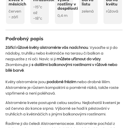
kvete v
mrazuvzdornost
výška
barva
barva
měsících
rostliny v
listu
květu
-15°c
dospělosti
červen
zelená
růžová
až
0,4 m
- září
-18°c
Podrobný popis
Zářící růžové květy alstromérie vás nadchnou
. Vysaďte si ji do
nádoby, truhlíku nebo květináče na terasu či balkon a
nezpustíte z ní oči. Navíc si ji
můžete uříznout do vázy
.
Zkombinujte ji
s dalšími balkonovými rostlinami v růžové nebo
bílé barvě
.
Květy alstromérie jsou
podobné fréziim
nebo drobné liliím.
Alstromérie je růstem kompaktní a poměrně nízká, takže roste
vzpřímeně a není poléhavá.
Alstromérie kvete postupně celou sezónu. Nejbohatší kvetení je
od června do konce srpna. Výborně se hodí k pěstování v
truhlících a květináčích s jinými balkonovými rostlinami.
Řadíme ji do čeledi Alstroemeriaceae. Alstromérie pochází z