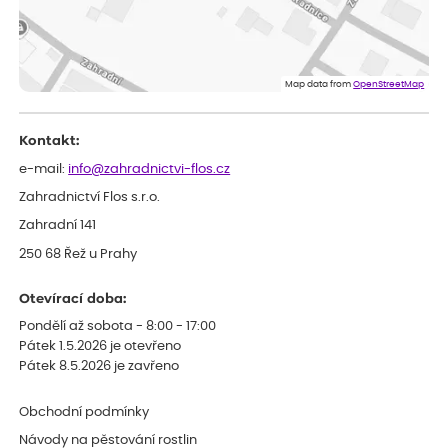
Dobrý den, byli jsme spokojeni
Lenka
ověřený nákup
dnes
Eshop, objednání bylo v pořádku, žádný problém. Jen jsem byla
Map data from
OpenStreetMap
smutná z dodávky jedné kytky, která nebyla v nejlepší kondici a i
po zasazení vypadá spíše, že odejde, než že se chytne. Byla to
celkově slabá rostlina oproti ostatním.
Kontakt:
e-mail:
info@zahradnictvi-flos.cz
Zahradnictví Flos s.r.o.
Zahradní 141
250 68 Řež u Prahy
Otevírací doba:
Pondělí až sobota - 8:00 - 17:00
Pátek 1.5.2026 je otevřeno
Pátek 8.5.2026 je zavřeno
Obchodní podmínky
Návody na pěstování rostlin