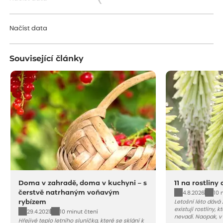
Načítám...
Načíst data
Související články
Doma v zahradě, doma v kuchyni – s
11 na rostliny
čerstvě natrhaným voňavým
4.8.2026
10 
rybízem
Letošní léto dává
existují rostliny,
29.4.2021
10 minut čtení
nevadí. Naopak, v
Hřejivé teplo letního sluníčka, které se sklání k