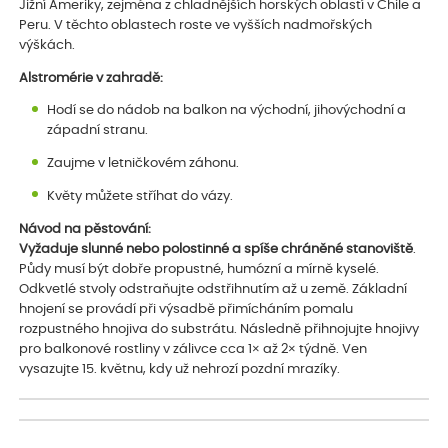
Jižní Ameriky, zejména z chladnějších horských oblastí v Chile a
Peru. V těchto oblastech roste ve vyšších nadmořských
výškách.
Alstromérie v zahradě:
Hodí se do nádob na balkon na východní, jihovýchodní a
západní stranu.
Zaujme v letničkovém záhonu.
Květy můžete stříhat do vázy.
Návod na pěstování:
Vyžaduje slunné nebo polostinné a spíše chráněné stanoviště
.
Půdy musí být dobře propustné, humózní a mírně kyselé.
Odkvetlé stvoly odstraňujte odstřihnutím až u země. Základní
hnojení se provádí při výsadbě přimícháním pomalu
rozpustného hnojiva do substrátu. Následně přihnojujte hnojivy
pro balkonové rostliny v zálivce cca 1× až 2× týdně. Ven
vysazujte 15. květnu, kdy už nehrozí pozdní mrazíky.