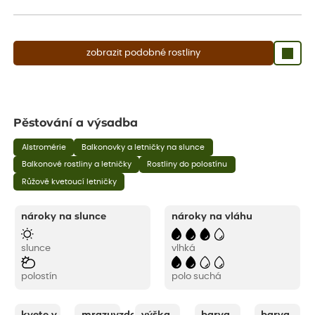
aby se podpořil nový růst.
zobrazit podobné rostliny
Pěstování a výsadba
Alstromérie
Balkonovky a letničky na slunce
Balkonové rostliny a letničky
Rostliny do polostínu
Růžově kvetoucí letničky
nároky na slunce
nároky na vláhu
slunce
vlhká
polostín
polo suchá