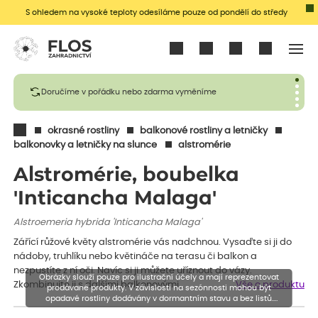
S ohledem na vysoké teploty odesíláme pouze od pondělí do středy
Přihlásit se
Doručíme v pořádku nebo zdarma vyměníme
okrasné rostliny
balkonové rostliny a letničky
balkonovky a letničky na slunce
alstromérie
Alstromérie, boubelka
'Inticancha Malaga'
Alstroemeria hybrida 'Inticancha Malaga'
Zářící růžové květy alstromérie vás nadchnou. Vysaďte si ji do
nádoby, truhlíku nebo květináče na terasu či balkon a
nezpustíte z ní oči. Navíc si ji můžete uříznout do vázy.
Obrázky slouží pouze pro ilustrační účely a mají reprezentovat
Zkombinujte ji s dalšími balkonovými…
Vše o produktu
prodávané produkty. V závislosti na sezónnosti mohou být
opadavé rostliny dodávány v dormantním stavu a bez listů.
Rostliny mohou být také sestřiženy níže, než je uvedená výška,