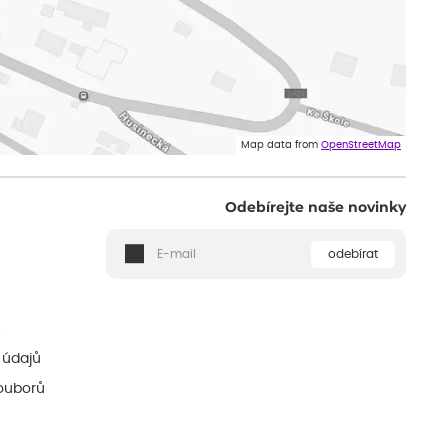
Map data from
OpenStreetMap
Odebírejte naše novinky
odebírat
ě
 údajů
ouborů