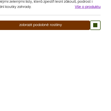
okými zelenými listy, která zpestří lesní zákoutí, podrost i
dní koutky zahrady.
Vše o produktu
zobrazit podobné rostliny