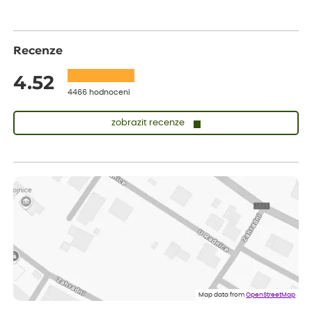
Recenze
4.52
4466 hodnocení
zobrazit recenze
Vladimíra
ověřený nákup
dnes
Vše v pořádku, jsem spokojena.
Iveta
ověřený nákup
dnes
Rostlina mi přišla v dobrém stavu, jsem spokojená.
Zuzana
ověřený nákup
dnes
Spokojenost s dodáním kvalitních rostlin
Map data from
OpenStreetMap