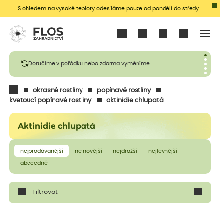
S ohledem na vysoké teploty odesíláme pouze od pondělí do středy
Přihlásit se
Doručíme v pořádku nebo zdarma vyměníme
okrasné rostliny
popínavé rostliny
kvetoucí popínavé rostliny
aktinidie chlupatá
Aktinidie chlupatá
nejprodávanější
nejnovější
nejdražší
nejlevnější
abecedně
Filtrovat