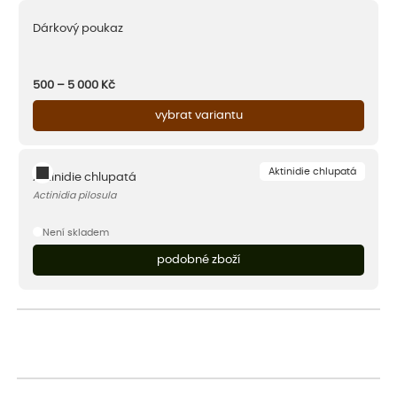
Dárkový poukaz
500 – 5 000
Kč
vybrat variantu
Aktinidie chlupatá
Aktinidie chlupatá
Actinidia pilosula
Není skladem
podobné zboží