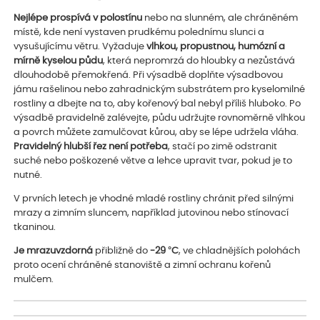
Nejlépe prospívá v polostínu
nebo na slunném, ale chráněném
místě, kde není vystaven prudkému polednímu slunci a
vysušujícímu větru. Vyžaduje
vlhkou, propustnou, humózní a
mírně kyselou půdu
, která nepromrzá do hloubky a nezůstává
dlouhodobě přemokřená. Při výsadbě doplňte výsadbovou
jámu rašelinou nebo zahradnickým substrátem pro kyselomilné
rostliny a dbejte na to, aby kořenový bal nebyl příliš hluboko. Po
výsadbě pravidelně zalévejte, půdu udržujte rovnoměrně vlhkou
a povrch můžete zamulčovat kůrou, aby se lépe udržela vláha.
Pravidelný hlubší řez není potřeba
, stačí po zimě odstranit
suché nebo poškozené větve a lehce upravit tvar, pokud je to
nutné.
V prvních letech je vhodné mladé rostliny chránit před silnými
mrazy a zimním sluncem, například jutovinou nebo stínovací
tkaninou.
Je mrazuvzdorná
přibližně do
-29 °C
, ve chladnějších polohách
proto ocení chráněné stanoviště a zimní ochranu kořenů
mulčem.