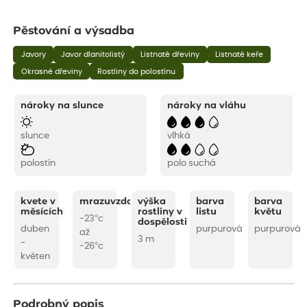
Pěstování a výsadba
Javory
Javor dlanitolistý
Listnaté dřeviny
Listnaté keře
Okrasné dřeviny
Rostliny do polostínu
nároky na slunce
nároky na vláhu
slunce
vlhká
polostín
polo suchá
kvete v
mrazuvzdornost
výška
barva
barva
měsících
rostliny v
listu
květu
-23°c
dospělosti
duben
purpurová
purpurová
až
3 m
-
-26°c
květen
Podrobný popis