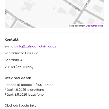
ověřený nákup
před 1 dnem
Dobrý den, byli jsme spokojeni
Lenka
ověřený nákup
před 1 dnem
Eshop, objednání bylo v pořádku, žádný problém. Jen jsem byla
Map data from
OpenStreetMap
smutná z dodávky jedné kytky, která nebyla v nejlepší kondici a i
po zasazení vypadá spíše, že odejde, než že se chytne. Byla to
celkově slabá rostlina oproti ostatním.
Kontakt:
e-mail:
info@zahradnictvi-flos.cz
Zahradnictví Flos s.r.o.
Zahradní 141
250 68 Řež u Prahy
Otevírací doba:
Pondělí až sobota - 8:00 - 17:00
Pátek 1.5.2026 je otevřeno
Pátek 8.5.2026 je zavřeno
Obchodní podmínky