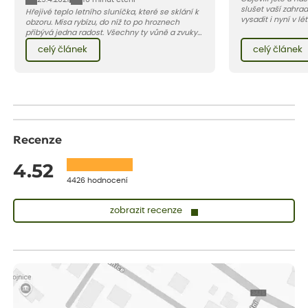
slušet vaší zahra
Hřejivé teplo letního sluníčka, které se sklání k
vysadit i nyní v l
obzoru. Mísa rybízu, do níž to po hroznech
v kontejnerech, d
přibývá jedna radost. Všechny ty vůně a zvuky
celý rok – nyní p
červencové zahrady. Sklizeň rybízu do kuchyně
celý článek
celý článek
vody než na jaře 
vnese neuvěřitelný klid a radost. A taky trochu
bezstarostnosti dětství při mlsání babiččina
drobenkového koláče s rybízem.
Recenze
4.52
4426 hodnocení
zobrazit recenze
Zuzana
ověřený nákup
před 1 dnem
Vše přišlo velice rychle krásně zabalené. Rostlinky po přesazení
velice dobře prospívají
Jarda