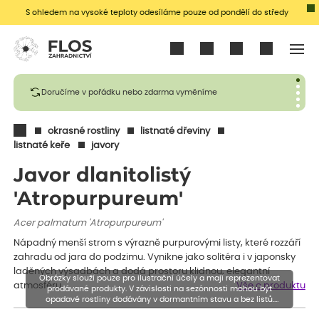
S ohledem na vysoké teploty odesíláme pouze od pondělí do středy
Přihlásit se
Doručíme v pořádku nebo zdarma vyměníme
okrasné rostliny
listnaté dřeviny
listnaté keře
javory
Javor dlanitolistý
'Atropurpureum'
Acer palmatum 'Atropurpureum'
Nápadný menší strom s výrazně purpurovými listy, které rozzáří
zahradu od jara do podzimu. Vynikne jako solitéra i v japonsky
laděných výsadbách a dodá prostoru klidnou, elegantní
Obrázky slouží pouze pro ilustrační účely a mají reprezentovat
atmosféru.
Vše o produktu
prodávané produkty. V závislosti na sezónnosti mohou být
opadavé rostliny dodávány v dormantním stavu a bez listů.
Rostliny mohou být také sestřiženy níže, než je uvedená výška,