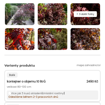
aby se podpořil nový růst.
+ 3 další fotky
mapa zahradnictví
Varianty produktu
Balík
kontejner o objemu 10 litrů
2490
Kč
velikost 80-100 cm
Více jak 5 kusů skladem
Umístění rostliny:
Odesíláme během 2-3 pracovních dnů