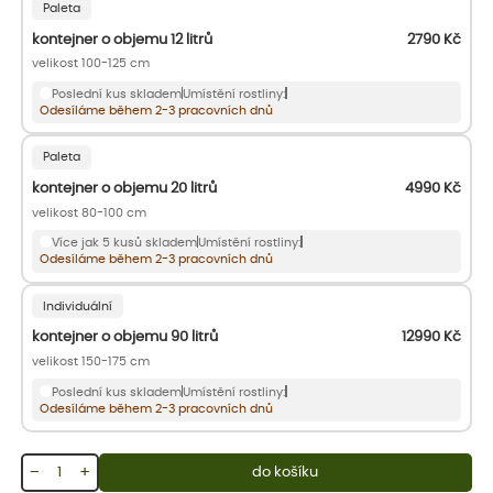
Paleta
kontejner o objemu 12 litrů
2790
Kč
velikost 100-125 cm
Poslední kus skladem
Umístění rostliny:
Odesíláme během 2-3 pracovních dnů
Paleta
kontejner o objemu 20 litrů
4990
Kč
velikost 80-100 cm
Více jak 5 kusů skladem
Umístění rostliny:
Odesíláme během 2-3 pracovních dnů
Individuální
kontejner o objemu 90 litrů
12990
Kč
velikost 150-175 cm
Poslední kus skladem
Umístění rostliny:
Odesíláme během 2-3 pracovních dnů
−
+
do košíku