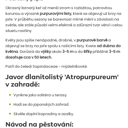
Okrasný listnatý keř až menší strom s rozložitou, patrovitou
korunou a výrazně
purpurovými listy
, které se objevují už brzy na
jaře. V průběhu sezony se barevnost mírně mění v závislosti na
světle, ale stále působí velmi efektně a zdůrazní tvar větví i celou
siluetu rostliny.
Květy jsou spíše nenápadné, drobné, v
purpurové barvě
a
objevují se brzy na jaře spolu s rašícími listy. Kvete
od dubna do
května
. Dorůstá do
výšky
okolo
3-5 m
a do
šířky
přibližně
3-5 m
dosahuje cca v 50 letech.
Patří do čeledi Sapindaceae - mýdelníkovité.
Javor dlanitolistý 'Atropurpureum'
v zahradě:
Vynikne jako solitéra u terasy.
Hodí se do japonských zahrad.
Skvěle doplní kapradiny a azalky.
Návod na pěstování: