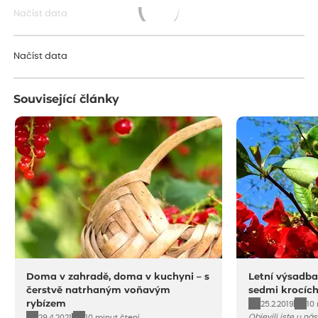
Načíst data
Načítám...
Načíst data
Související články
Doma v zahradě, doma v kuchyni – s
Letní výsadba
čerstvě natrhaným voňavým
sedmi krocíc
rybízem
25.2.2019
10
Objevili jste u ná
29.4.2021
10 minut čtení