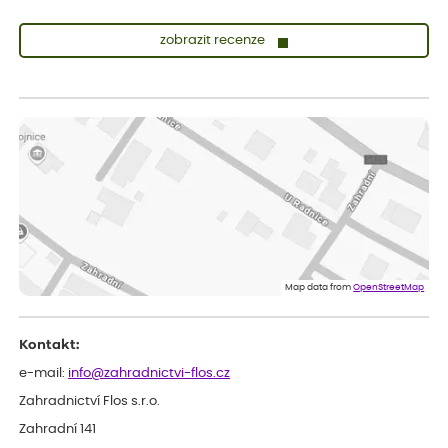
zobrazit recenze
Sandra
ověřený nákup
dnes
vše v naprostém pořádku
Eva
ověřený nákup
dnes
Velmi spokojená dekuji
Jana
ověřený nákup
dnes
Flos je nejlepší &#129321;
Map data from
OpenStreetMap
Kontakt:
e-mail:
info@zahradnictvi-flos.cz
Zahradnictví Flos s.r.o.
Zahradní 141