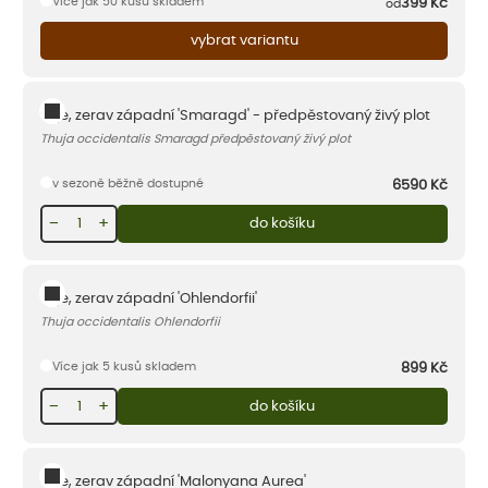
Více jak 50 kusů skladem
399
Kč
od
vybrat variantu
Túje, zerav západní 'Smaragd' - předpěstovaný živý plot
Thuja occidentalis Smaragd předpěstovaný živý plot
v sezoně běžně dostupné
6590
Kč
−
+
do košíku
Túje, zerav západní 'Ohlendorfii'
Thuja occidentalis Ohlendorfii
Více jak 5 kusů skladem
899
Kč
−
+
do košíku
Túje, zerav západní 'Malonyana Aurea'