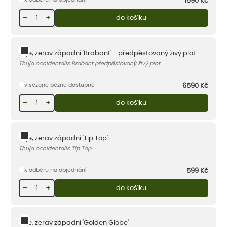
1590
Kč
−
+
do košíku
Túje, zerav západní 'Brabant' - předpěstovaný živý plot
Thuja occidentalis Brabant předpěstovaný živý plot
v sezoně běžně dostupné
6590
Kč
−
+
do košíku
Túje, zerav západní 'Tip Top'
Thuja occidentalis Tip Top
k odběru na objednání
599
Kč
−
+
do košíku
Túje, zerav západní 'Golden Globe'