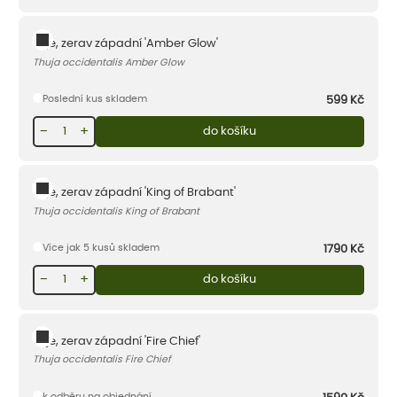
Túje, zerav západní 'Amber Glow'
Thuja occidentalis Amber Glow
Poslední kus skladem
599
Kč
−
+
do košíku
Túje, zerav západní 'King of Brabant'
Thuja occidentalis King of Brabant
Více jak 5 kusů skladem
1790
Kč
−
+
do košíku
Túje, zerav západní 'Fire Chief'
Thuja occidentalis Fire Chief
k odběru na objednání