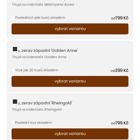
Thuja occidentalis Malonyana Aurea
Posledních pár kusů skladem
799
Kč
od
vybrat variantu
Túje, zerav západní 'Golden Anne'
Thuja occidentalis Golden Anne
Více jak 20 kusů skladem
399
Kč
od
vybrat variantu
Túje, zerav západní 'Rheingold'
Thuja occidentalis Rheingold
Poslední kus skladem
799
Kč
od
vybrat variantu