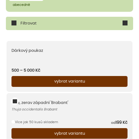
abecedně
Filtrovat
Dárkový poukaz
500 – 5 000
Kč
vybrat variantu
Túje, zerav západní 'Brabant'
Thuja occidentalis Brabant
Více jak 50 kusů skladem
199
Kč
od
vybrat variantu