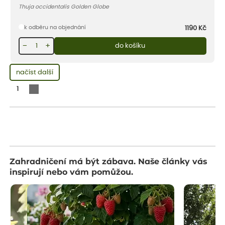
Thuja occidentalis Golden Globe
k odběru na objednání
1190
Kč
−
+
do košíku
načíst další
1
Zahradničení má být zábava. Naše články vás
inspirují nebo vám pomůžou.