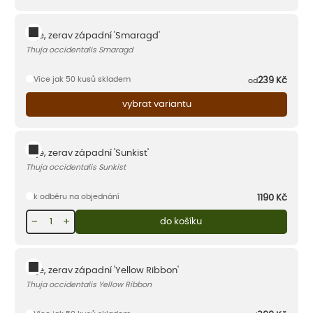
Túje, zerav západní 'Smaragd'
Thuja occidentalis Smaragd
Více jak 50 kusů skladem
239
Kč
od
vybrat variantu
Túje, zerav západní 'Sunkist'
Thuja occidentalis Sunkist
k odběru na objednání
1190
Kč
−
+
do košíku
Túje, zerav západní 'Yellow Ribbon'
Thuja occidentalis Yellow Ribbon