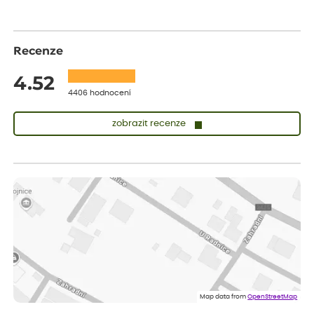
Recenze
4.52
4406 hodnocení
zobrazit recenze
Lenka
ověřený nákup
dnes
Měla jsem pouze 1objednavku a zatím jsem spokojená se
sazenicemi
Miroslava
ověřený nákup
dnes
Rostliny byly v pořádku, dobře zabalené, celková spokojenost.
Dominika
ověřený nákup
dnes
Doporučuji :). Spokojenost, stromky v pěkném stavu. Jediné, co
Map data from
OpenStreetMap
my chybělo, bylo komunikování nedostupného zboží před
odesláním objednávky, objednali bychom obratem náhradu.