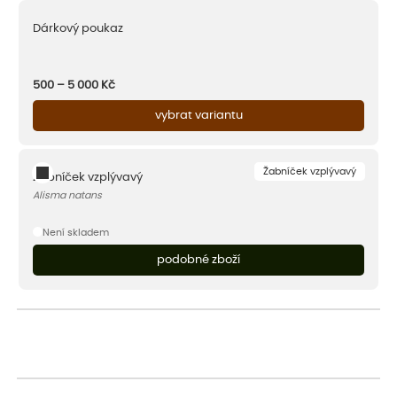
Dárkový poukaz
500 – 5 000
Kč
vybrat variantu
Žabníček vzplývavý
Žabníček vzplývavý
Alisma natans
Není skladem
podobné zboží