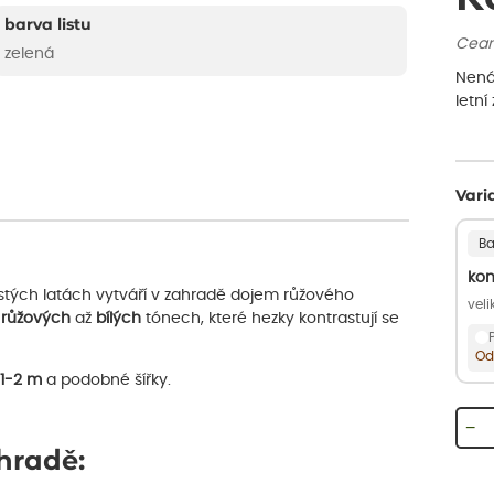
barva listu
Ceano
zelená
Nená
letní
Vari
Ba
kon
stých latách vytváří v zahradě dojem růžového
vel
 růžových
až
bílých
tónech, které hezky kontrastují se
Od
1-2 m
a podobné šířky.
−
ahradě: