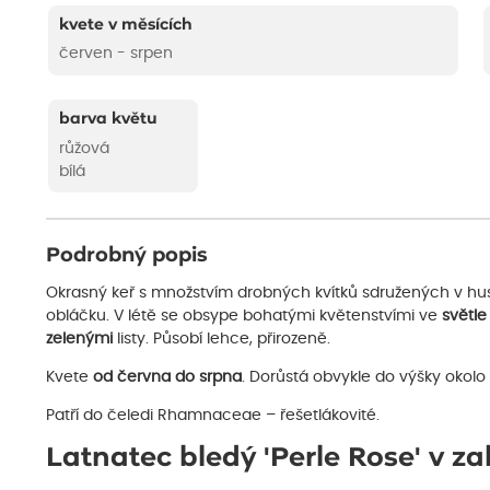
kvete v měsících
červen - srpen
barva květu
růžová
bílá
Podrobný popis
Okrasný keř s množstvím drobných kvítků sdružených v hu
obláčku. V létě se obsype bohatými květenstvími ve
světle
zelenými
listy. Působí lehce, přirozeně.
Kvete
od června do srpna
. Dorůstá obvykle do výšky okolo
Patří do čeledi Rhamnaceae – řešetlákovité.
Latnatec bledý 'Perle Rose' v z