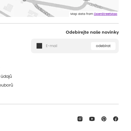
Map data from
OpenStreetMap
Odebírejte naše novinky
odebírat
ě
 údajů
ouborů