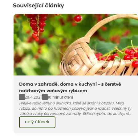
Související články
Doma v zahradě, doma v kuchyni – s čerstvě
natrhaným voňavým rybízem
29.4.2021
10 minut čtení
Hřejivé teplo letního sluníčka, které se sklání k obzoru. Mísa
rybízu, do níž to po hroznech přibývá jedna radost. Všechny ty
vůně a zvuky červencové zahrady. Sklizeň rybízu do kuchyně
vnese neuvěřitelný klid a radost. A taky trochu bezstarostnosti
celý článek
dětství při mlsání babiččina drobenkového koláče s rybízem.