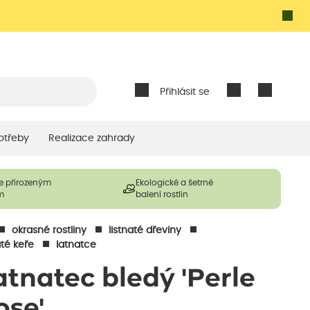
Přihlásit se
otřeby
Realizace zahrady
e přirozeným
Ekologické a šetrné
m
balení rostlin
okrasné rostliny
listnaté dřeviny
até keře
latnatce
atnatec bledý 'Perle
ose'