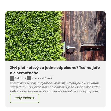
Živý plot hotový za jedno odpoledne? Teď na jaře
nic nemožného
4.4.2019
10 minut čtení
Řeší to snad každý majitel novostavby, stejně jak ti, kdo koupí
starší dům – do jejich nového domova je ze všech stran vidět.
Někdo se rozhodne svoje soukromí chránit betonovým plotem,
jiní se spokojí s rákosem, který dají na klasický drátěný nebo
celý článek
dřevěný plot. Lidé, kteří mají rádi zeleň, nedají dopustit na živý
plot. Kdo má ale čekat, než vyroste?