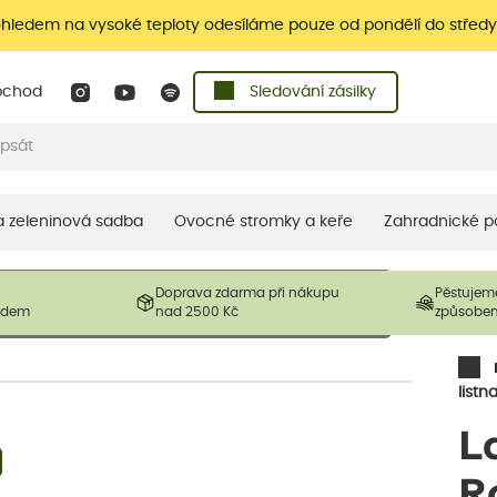
ohledem na vysoké teploty odesíláme pouze od pondělí do středy
bchod
Sledování zásilky
 a zeleninová sadba
Ovocné stromky a keře
Zahradnické p
 prodávané produkty. V závislosti na sezónnosti mohou být
Doprava zdarma při nákupu
Pěstujem
ostliny mohou být také sestřiženy níže, než je uvedená
ladem
nad 2500 Kč
způsobe
řil nový růst.
listn
L
R