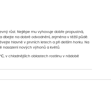
 pevný růst. Nejlépe mu vyhovuje dobře propustná,
 a dbejte na dobré odvodnění, zejména v těžší půdě.
évejte hlavně v prvních letech a při delším horku. Na
até nasazení nových výhonů a květů.
 °C
, v chladnějších oblastech rostlinu v nádobě