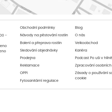
Obchodní podmínky
Blog
:00 -
Návody na pěstování rostlin
O nás
Balení a přeprava rostlin
Velkoobchod
řeno
Sledování objednávky
Kariéra
řeno
Prodejna
Podcast Po uši v hlín
Reklamace
Zpracování osobních
OPPI
Zásady o používání s
cookie
Fytosanitární regulace