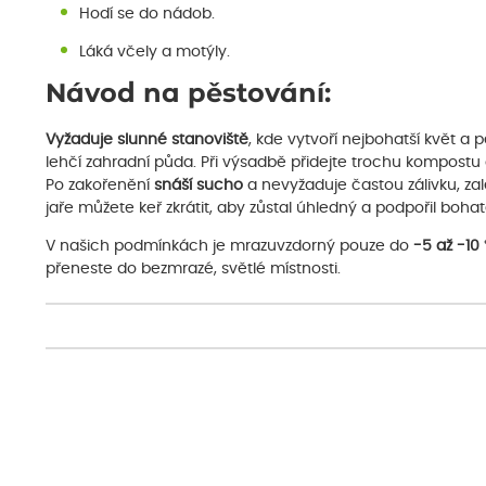
Hodí se do nádob.
Láká včely a motýly.
Návod na pěstování:
Vyžaduje slunné stanoviště
, kde vytvoří nejbohatší květ a
lehčí zahradní půda. Při výsadbě přidejte trochu kompostu
Po zakořenění
snáší sucho
a nevyžaduje častou zálivku, zal
jaře můžete keř zkrátit, aby zůstal úhledný a podpořil boh
V našich podmínkách je mrazuvzdorný pouze do
-5 až -10
přeneste do bezmrazé, světlé místnosti.