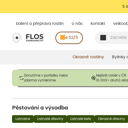
S 
balení a přeprava rostlin
o nás
kontakt
velkoo
4.52/5
Okrasné rostliny
Bylinky
Obrázky slouží pouze pro ilustrační účely a mají reprezentovat
Doručíme v pořádku nebo
Nejširší výběr v ČR
opadavé rostliny dodávány v dormantním stavu a bez listů. R
zdarma vyměníme
10.000+ druhů sk
výška, aby se podpo
Pěstování a výsadba
Latnatce
Listnaté dřeviny
Listnaté keře
Okrasné dřeviny