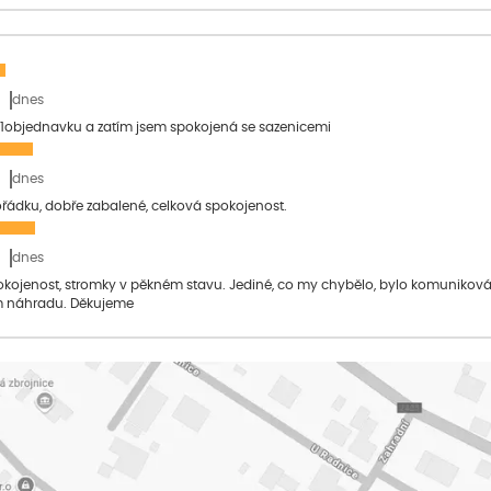
dnes
1objednavku a zatím jsem spokojená se sazenicemi
dnes
pořádku, dobře zabalené, celková spokojenost.
dnes
pokojenost, stromky v pěkném stavu. Jediné, co my chybělo, bylo komuniko
 náhradu. Děkujeme