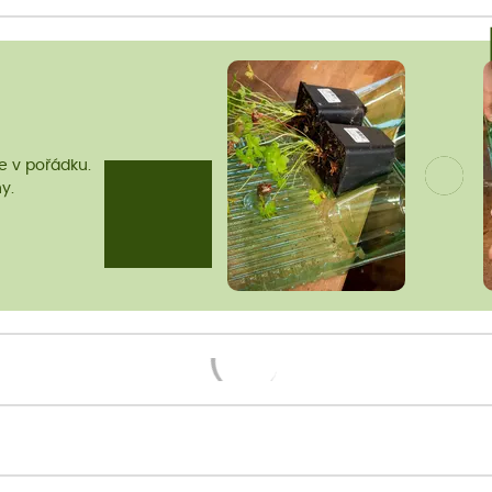
me v pořádku.
y.
Načítám...