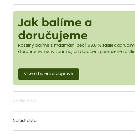
Jak balíme a
doručujeme
Rostliny balíme s maximální péčí. 99,8 % zásilek doručí
Garance výměny zdarma, při doručení poškozené rostlin
více o balení a dopravě
Načíst data
Načíst data