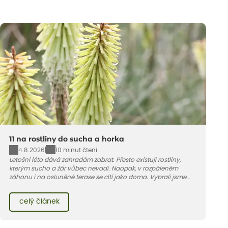
11 na rostliny do sucha a horka
4.8.2026
10 minut čtení
Letošní léto dává zahradám zabrat. Přesto existují rostliny,
kterým sucho a žár vůbec nevadí. Naopak, v rozpáleném
záhonu i na osluněné terase se cítí jako doma. Vybrali jsme
pro vás 11 tipů na odolné druhy, které zvládnou horké a suché
léto bez pravidelné zálivky. Pojďme se podívat, které to jsou.
celý článek