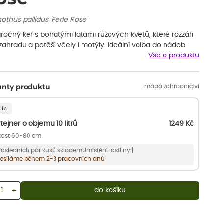
thus pallidus 'Perle Rose'
ročný keř s bohatými latami růžových květů, které rozzáří
 zahradu a potěší včely i motýly. Ideální volba do nádob.
Vše o produktu
mapa zahradnictví
anty produktu
lík
tejner o objemu 10 litrů
1249
Kč
ikost 60-80 cm
Posledních pár kusů skladem
Umístění rostliny:
esíláme během 2-3 pracovních dnů
+
do košíku