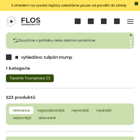
S ohledem na vysoké teploty odesíláme pouze od pondělí do středy
Přihlásit se
Doručíme v pořádku nebo zdarma vyměníme
vyhledáno: tulipán triump
1 kategorie
Tavolník Triumphans (1)
zobrazit více
523 produktů
relevance
nejprodávanější
nejnovější
nejdražší
nejlevnější
abecedně