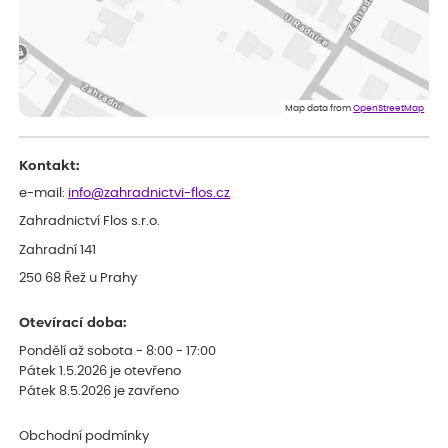
ověřený nákup
dnes
Dobrý den, byli jsme spokojeni
Lenka
ověřený nákup
dnes
Eshop, objednání bylo v pořádku, žádný problém. Jen jsem byla
Map data from
OpenStreetMap
smutná z dodávky jedné kytky, která nebyla v nejlepší kondici a i
po zasazení vypadá spíše, že odejde, než že se chytne. Byla to
celkově slabá rostlina oproti ostatním.
Kontakt:
e-mail:
info@zahradnictvi-flos.cz
Zahradnictví Flos s.r.o.
Zahradní 141
250 68 Řež u Prahy
Otevírací doba:
Pondělí až sobota - 8:00 - 17:00
Pátek 1.5.2026 je otevřeno
Pátek 8.5.2026 je zavřeno
Obchodní podmínky