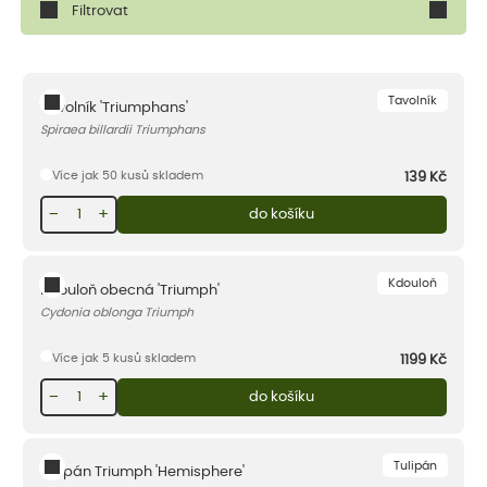
Filtrovat
Tavolník
Tavolník 'Triumphans'
Spiraea billardii Triumphans
Více jak 50 kusů skladem
139
Kč
−
+
do košíku
Kdouloň
Kdouloň obecná 'Triumph'
Cydonia oblonga Triumph
Více jak 5 kusů skladem
1199
Kč
−
+
do košíku
Tulipán
Tulipán Triumph 'Hemisphere'