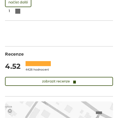
načíst další
1
Recenze
4.52
4426 hodnocení
zobrazit recenze
Zuzana
ověřený nákup
dnes
Vše přišlo velice rychle krásně zabalené. Rostlinky po přesazení
velice dobře prospívají
Jarda