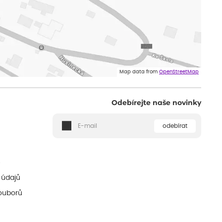
Map data from
OpenStreetMap
Odebírejte naše novinky
odebírat
ě
 údajů
ouborů