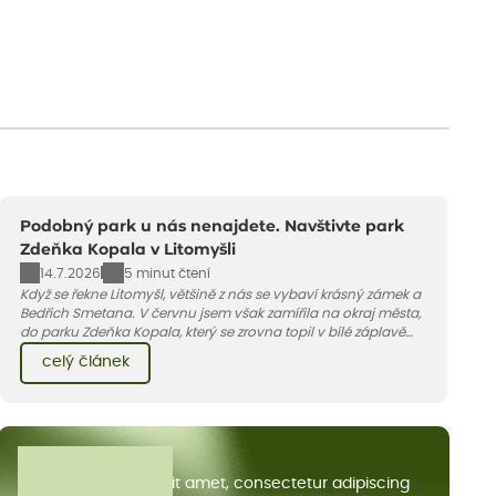
Podobný park u nás nenajdete. Navštivte park
Zdeňka Kopala v Litomyšli
14.7.2026
5 minut čtení
Když se řekne Litomyšl, většině z nás se vybaví krásný zámek a
Bedřich Smetana. V červnu jsem však zamířila na okraj města,
do parku Zdeňka Kopala, který se zrovna topil v bílé záplavě
kvetoucích kopretin. Fotky řeknou víc než slova, přidávám k
celý článek
nim pár řádků o tom, jak tento jedinečný kus krajiny vznikl.
Všechny články
Lorem ipsum dolor sit amet, consectetur adipiscing