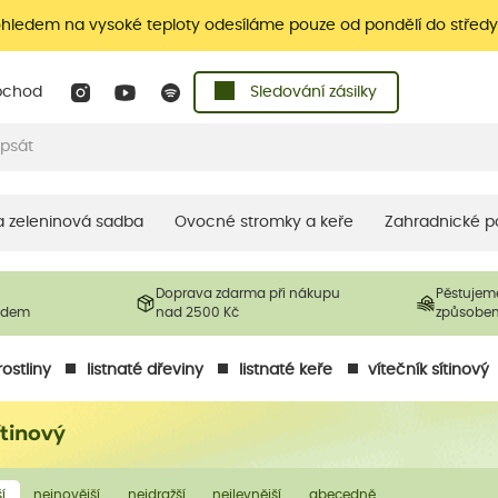
ohledem na vysoké teploty odesíláme pouze od pondělí do středy
bchod
Sledování zásilky
 a zeleninová sadba
Ovocné stromky a keře
Zahradnické p
Doprava zdarma při nákupu
Pěstujem
ladem
nad 2500 Kč
způsobe
ostliny
listnaté dřeviny
listnaté keře
vítečník sítinový
ítinový
í
nejnovější
nejdražší
nejlevnější
abecedně