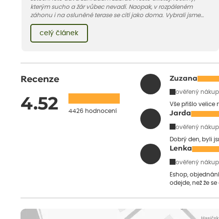
kterým sucho a žár vůbec nevadí. Naopak, v rozpáleném
záhonu i na osluněné terase se cítí jako doma. Vybrali jsme
pro vás 11 tipů na odolné druhy, které zvládnou horké a suché
léto bez pravidelné zálivky. Pojďme se podívat, které to jsou.
celý článek
Recenze
Zuzana
ověřený nákup
4.52
Vše přišlo velice
4426 hodnocení
Jarda
ověřený nákup
Dobrý den, byli j
Lenka
ověřený nákup
Eshop, objednání 
odejde, než že se