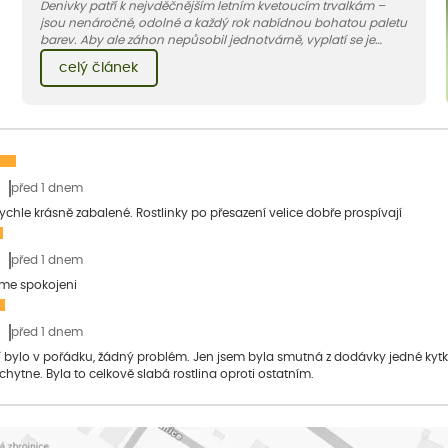
Denivky patří k nejvděčnějším letním kvetoucím trvalkám –
jsou nenáročné, odolné a každý rok nabídnou bohatou paletu
barev. Aby ale záhon nepůsobil jednotvárně, vyplatí se je
doplnit vhodnými sousedy. V dnešním článku vám ukážeme, s
celý článek
jakými trvalkami a travinami denivky nejlépe ladí.
před 1 dnem
 rychle krásně zabalené. Rostlinky po přesazení velice dobře prospívají
před 1 dnem
sme spokojeni
před 1 dnem
bylo v pořádku, žádný problém. Jen jsem byla smutná z dodávky jedné kytky, 
 chytne. Byla to celkově slabá rostlina oproti ostatním.