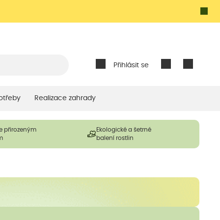
Přihlásit se
otřeby
Realizace zahrady
e přirozeným
Ekologické a šetrné
m
balení rostlin