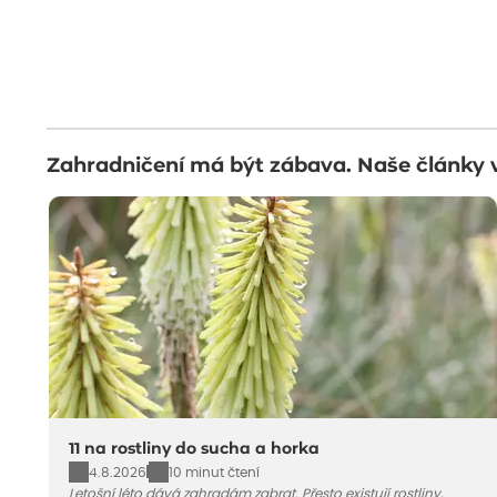
Zahradničení má být zábava. Naše články 
11 na rostliny do sucha a horka
4.8.2026
10 minut čtení
Letošní léto dává zahradám zabrat. Přesto existují rostliny,