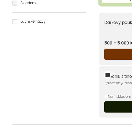
Skladem
Latinské názvy
Dárkový pouk
500 – 5 000
Vítečník sítin
Spartium junc
Není skladem