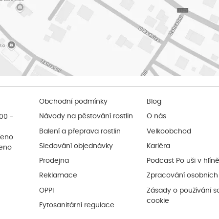
Obchodní podmínky
Blog
:00 -
Návody na pěstování rostlin
O nás
Balení a přeprava rostlin
Velkoobchod
řeno
Sledování objednávky
Kariéra
řeno
Prodejna
Podcast Po uši v hlín
Reklamace
Zpracování osobních
OPPI
Zásady o používání s
cookie
Fytosanitární regulace