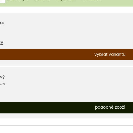
az
Kč
vybrat variantu
ový
eum
podobné zboží