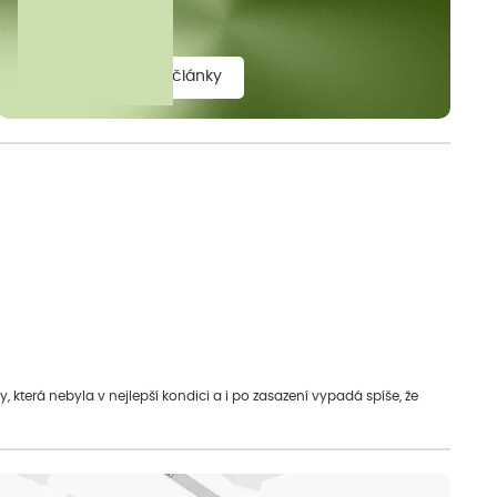
elit.
zobrazit všechny články
která nebyla v nejlepší kondici a i po zasazení vypadá spíše, že