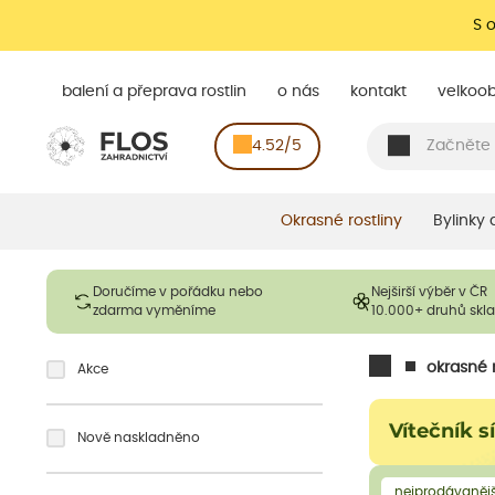
S 
balení a přeprava rostlin
o nás
kontakt
velkoo
4.52/5
Okrasné rostliny
Bylinky
Doručíme v pořádku nebo
Nejširší výběr v ČR
zdarma vyměníme
10.000+ druhů sk
okrasné r
Akce
Vítečník s
Nově naskladněno
nejprodávanějš