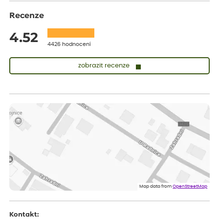
Recenze
4.52
4426 hodnocení
zobrazit recenze
Zuzana
ověřený nákup
dnes
Vše přišlo velice rychle krásně zabalené. Rostlinky po přesazení
velice dobře prospívají
Jarda
ověřený nákup
před 1 dnem
Dobrý den, byli jsme spokojeni
Lenka
ověřený nákup
před 1 dnem
Eshop, objednání bylo v pořádku, žádný problém. Jen jsem byla
Map data from
OpenStreetMap
smutná z dodávky jedné kytky, která nebyla v nejlepší kondici a i
po zasazení vypadá spíše, že odejde, než že se chytne. Byla to
celkově slabá rostlina oproti ostatním.
Kontakt: