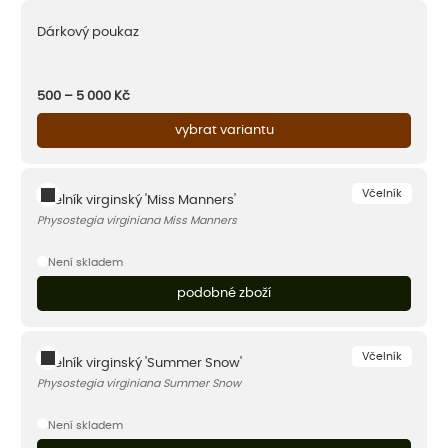
Dárkový poukaz
500 – 5 000
Kč
vybrat variantu
Včelník
Včelník virginský 'Miss Manners'
Physostegia virginiana Miss Manners
Není skladem
podobné zboží
Včelník
Včelník virginský 'Summer Snow'
Physostegia virginiana Summer Snow
Není skladem